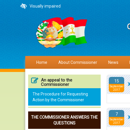
Visually impaired
Home
About Commissioner
News
An appeal to the
15
Commissioner
September
2017
The Procedure for Requesting
Action by the Commissioner
7
THE COMMISSIONER ANSWERS THE
September
QUESTIONS
2017