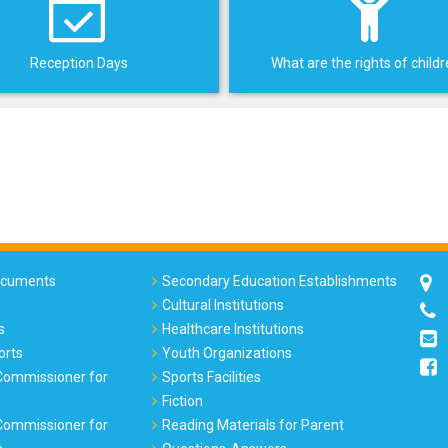
Reception Days
What are the rights of child
Documents
Secondary Education Establishments
Cultural Institutions
s
Healthcare Institutions
orts
Youth Organizations
 Commissioner for
Sports Facilities
Fiction
 Commissioner for
Reading Materials for Parent