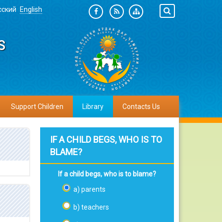
сский
English
S
Support Children
Library
Contacts Us
IF A CHILD BEGS, WHO IS TO
BLAME?
If a child begs, who is to blame?
a) parents
b) teachers