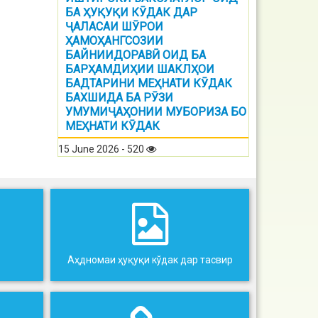
БА ҲУҚУҚИ КӮДАК ДАР
ҶАЛАСАИ ШӮРОИ
ҲАМОҲАНГСОЗИИ
БАЙНИИДОРАВӢ ОИД БА
БАРҲАМДИҲИИ ШАКЛҲОИ
БАДТАРИНИ МЕҲНАТИ КӮДАК
БАХШИДА БА РӮЗИ
УМУМИҶАҲОНИИ МУБОРИЗА БО
МЕҲНАТИ КӮДАК
15 June 2026 - 520
Аҳдномаи ҳуқуқи кўдак дар тасвир