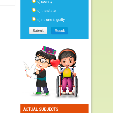
c) society
d) the state
e) no one is guilty
ACTUAL SUBJECTS