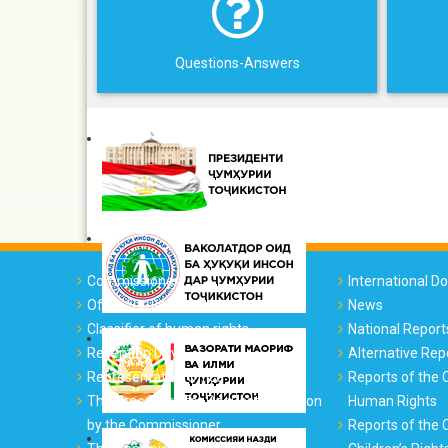
Questions-Answers
Commissioner
International 
Office Structure
News
Classifier of human rights
National Report
Reception Days
Alternative Rep
Representative Office
Reports of the
The Procedure for Requesting Action
Human Rights
by the Commissioner
Reports of the