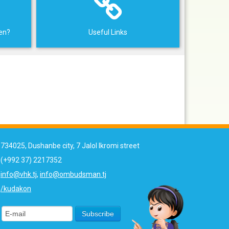
ren?
Useful Links
734025, Dushanbe city, 7 Jalol Ikromi street
(+992 37) 2217352
info@vhk.tj
,
info@ombudsman.tj
/kudakon