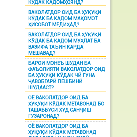
КЎДАК КАДОМҲОЯНД?
ВАКОЛАТДОР ОИД БА ҲУҚУҚИ
КӮДАК БА КАДОМ МАҚОМОТ
ҲИСОБОТ МЕДИҲАД?
ВАКОЛАТДОР ОИД БА ҲУҚУҚИ
КӮДАК БА КАДОМ МУҲЛАТ БА
ВАЗИФА ТАЪИН КАРДА
МЕШАВАД?
БАРОИ МОНЕЪ ШУДАН БА
ФАЪОЛИЯТИ ВАКОЛАТДОР ОИД
БА ҲУҚУҚИ КӮДАК ЧӢ ГУНА
ҶАВОБГАРӢ ПЕШБИНӢ
ШУДААСТ?
ОЁ ВАКОЛАТДОР ОИД БА
ҲУҚУҚИ КӮДАК МЕТАВОНАД БО
ТАШАББУСИ ХУД САНҶИШ
ГУЗАРОНАД?
ОЁ ВАКОЛАТДОР ОИД БА
ҲУҚУҚИ КӮДАК МЕТАВОНАД