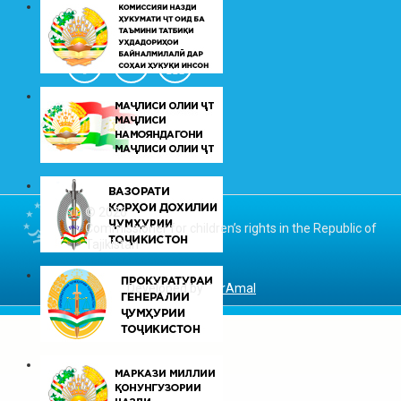
© 2026
Commissioner for children’s rights in the Republic of
Tajikistan
Developed by
DarAmal