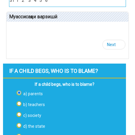
31
1
2
3
4
5
6
Муассисаҳои варзишӣ
Next
IF A CHILD BEGS, WHO IS TO BLAME?
If a child begs, who is to blame?
a) parents
b) teachers
c) society
d) the state