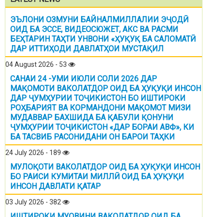
ЭЪЛОНИ ОЗМУНИ БАЙНАЛМИЛЛАЛИИ ЭҶОДӢ
ОИД БА ЭССЕ, ВИДЕОСЮЖЕТ, АКС ВА РАСМИ
БЕҲТАРИН ТАҲТИ УНВОНИ «ҲУҚУҚ БА САЛОМАТӢ
ДАР ИТТИҲОДИ ДАВЛАТҲОИ МУСТАҚИЛ
04 August 2026 - 53
САНАИ 24 -УМИ ИЮЛИ СОЛИ 2026 ДАР
МАҚОМОТИ ВАКОЛАТДОР ОИД БА ҲУҚУҚИ ИНСОН
ДАР ҶУМҲУРИИ ТОҶИКИСТОН БО ИШТИРОКИ
РОҲБАРИЯТ ВА КОРМАНДОНИ МАҚОМОТ МИЗИ
МУДАВВАР БАХШИДА БА ҚАБУЛИ ҚОНУНИ
ҶУМҲУРИИ ТОҶИКИСТОН «ДАР БОРАИ АВФ», КИ
БА ТАСВИБ РАСОНИДАНИ ОН БАРОИ ТАҲКИ
24 July 2026 - 189
МУЛОҚОТИ ВАКОЛАТДОР ОИД БА ҲУҚУҚИ ИНСОН
БО РАИСИ КУМИТАИ МИЛЛӢ ОИД БА ҲУҚУҚИ
ИНСОН ДАВЛАТИ ҚАТАР
03 July 2026 - 382
ИШТИРОКИ МУОВИНИ ВАКОЛАТДОР ОИД БА