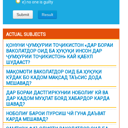
e) no one is guilty
ACTUAL SUBJECTS
ҚОНУНИ ҶУМҲУРИИ ТОҶИКИСТОН «ДАР БОРАИ
ВАКОЛАТДОР ОИД БА ҲУҚУҚИ ИНСОН ДАР
ҶУМҲУРИИ ТОҶИКИСТОН» КАЙ ҚАБУЛ
ШУДААСТ?
МАҚОМОТИ ВАКОЛАТДОР ОИД БА ҲУҚУҚИ
КӮДАК БО КАДОМ МАҚСАД ТАЪСИС ДОДА
МЕШАВАД?
ДАР БОРАИ ДАСТГИРКУНИИ НОБОЛИҒ КӢ ВА
ДАР КАДОМ МУҲЛАТ БОЯД ХАБАРДОР КАРДА
ШАВАД?
НОБОЛИҒ БАРОИ ПУРСИШ ЧӢ ГУНА ДАЪВАТ
КАРДА МЕШАВАД?