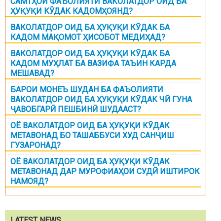
САМТҲОИ ФАЪОЛИЯТИ ВАКОЛАТДОР ОИД БА
ҲУҚУҚИ КЎДАК КАДОМҲОЯНД?
ВАКОЛАТДОР ОИД БА ҲУҚУҚИ КӮДАК БА
КАДОМ МАҚОМОТ ҲИСОБОТ МЕДИҲАД?
ВАКОЛАТДОР ОИД БА ҲУҚУҚИ КӮДАК БА
КАДОМ МУҲЛАТ БА ВАЗИФА ТАЪИН КАРДА
МЕШАВАД?
БАРОИ МОНЕЪ ШУДАН БА ФАЪОЛИЯТИ
ВАКОЛАТДОР ОИД БА ҲУҚУҚИ КӮДАК ЧӢ ГУНА
ҶАВОБГАРӢ ПЕШБИНӢ ШУДААСТ?
ОЁ ВАКОЛАТДОР ОИД БА ҲУҚУҚИ КӮДАК
МЕТАВОНАД БО ТАШАББУСИ ХУД САНҶИШ
ГУЗАРОНАД?
ОЁ ВАКОЛАТДОР ОИД БА ҲУҚУҚИ КӮДАК
МЕТАВОНАД ДАР МУРОФИАҲОИ СУДӢ ИШТИРОК
НАМОЯД?
LATEST NEWS