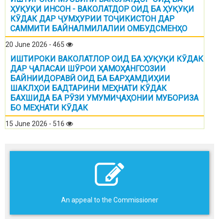
ҲУҚУҚИ ИНСОН - ВАКОЛАТДОР ОИД БА ҲУҚУҚИ
КӮДАК ДАР ҶУМҲУРИИ ТОҶИКИСТОН ДАР
САММИТИ БАЙНАЛМИЛАЛИИ ОМБУДСМЕНҲО
20 June 2026 - 465
ИШТИРОКИ ВАКОЛАТЛОР ОИД БА ҲУҚУҚИ КӮДАК
ДАР ҶАЛАСАИ ШӮРОИ ҲАМОҲАНГСОЗИИ
БАЙНИИДОРАВӢ ОИД БА БАРҲАМДИҲИИ
ШАКЛҲОИ БАДТАРИНИ МЕҲНАТИ КӮДАК
БАХШИДА БА РӮЗИ УМУМИҶАҲОНИИ МУБОРИЗА
БО МЕҲНАТИ КӮДАК
15 June 2026 - 516
An appeal to the Commissioner