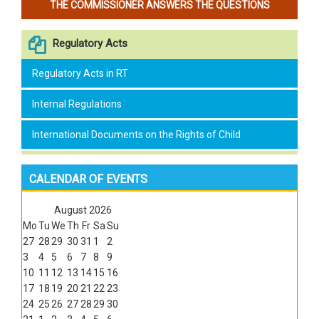
THE COMMISSIONER ANSWERS THE QUESTIONS
Regulatory Acts
Regulatory Acts in RT
Internal Regulations
International Documents on the Rights of Child
CALENDAR OF EVENTS
August
2026
Mo
Tu
We
Th
Fr
Sa
Su
27
28
29
30
31
1
2
3
4
5
6
7
8
9
10
11
12
13
14
15
16
17
18
19
20
21
22
23
24
25
26
27
28
29
30