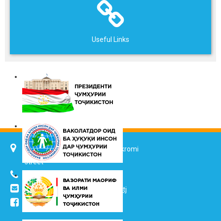
Useful Links
734025, Dushanbe city, 7 Jalol Ikromi
street
(+992 37) 2217352
info@vhk.tj
,
info@ombudsman.tj
/kudakon