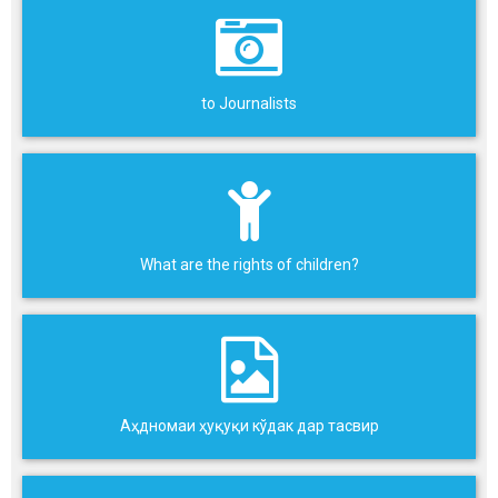
to Journalists
What are the rights of children?
Аҳдномаи ҳуқуқи кўдак дар тасвир