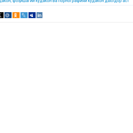
дакон, фоҳишагии кӯдакон ва порнографияи кӯдакон дахлдор аст