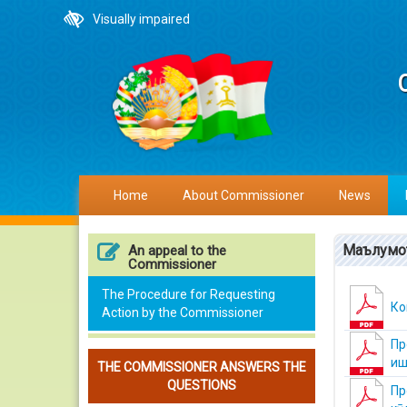
Visually impaired
Home
About Commissioner
News
Маълумо
An appeal to the
Commissioner
The Procedure for Requesting
Ко
Action by the Commissioner
Пр
иш
THE COMMISSIONER ANSWERS THE
QUESTIONS
Пр