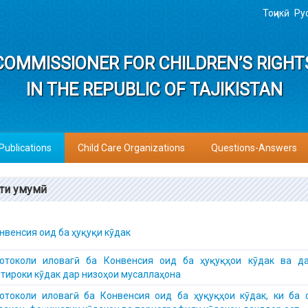
Тоҷикӣ
Ру
COMMISSIONER FOR CHILDREN’S RIGHT
IN THE REPUBLIC OF TAJIKISTAN
Publications
Child Care Organizations
Questions-Answers
ти умумӣ
нвенсия оид ба ҳуқуқи кӯдак
отоколи иловагӣ ба Конвенсия оид ба ҳуқуқҳои кӯдак ва да
тироки кӯдак дар низоҳои мусаллаҳона
отоколи иловагӣ ба Конвенсия оид ба ҳуқуқҳои кӯдак, ки ба