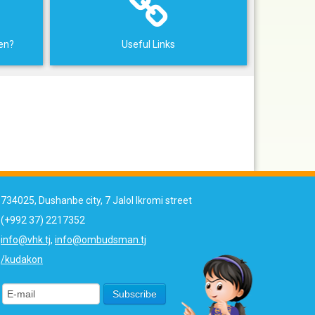
ren?
Useful Links
734025, Dushanbe city, 7 Jalol Ikromi street
(+992 37) 2217352
info@vhk.tj
,
info@ombudsman.tj
/kudakon