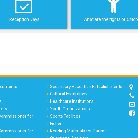
Reception Days
What are the rights of child
Documents
Secondary Education Establishments
Cultural Institutions
s
Healthcare Institutions
orts
Youth Organizations
 Commissioner for
Sports Facilities
Fiction
 Commissioner for
Reading Materials for Parent