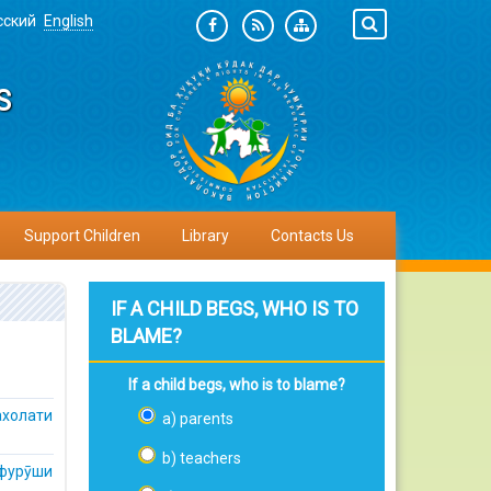
сский
English
S
Support Children
Library
Contacts Us
IF A CHILD BEGS, WHO IS TO
BLAME?
If a child begs, who is to blame?
холати
a) parents
b) teachers
 фурӯши