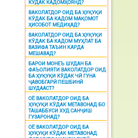
КЎДАК КАДОМҲОЯНД?
ВАКОЛАТДОР ОИД БА ҲУҚУҚИ
КӮДАК БА КАДОМ МАҚОМОТ
ҲИСОБОТ МЕДИҲАД?
ВАКОЛАТДОР ОИД БА ҲУҚУҚИ
КӮДАК БА КАДОМ МУҲЛАТ БА
ВАЗИФА ТАЪИН КАРДА
МЕШАВАД?
БАРОИ МОНЕЪ ШУДАН БА
ФАЪОЛИЯТИ ВАКОЛАТДОР ОИД
БА ҲУҚУҚИ КӮДАК ЧӢ ГУНА
ҶАВОБГАРӢ ПЕШБИНӢ
ШУДААСТ?
ОЁ ВАКОЛАТДОР ОИД БА
ҲУҚУҚИ КӮДАК МЕТАВОНАД БО
ТАШАББУСИ ХУД САНҶИШ
ГУЗАРОНАД?
ОЁ ВАКОЛАТДОР ОИД БА
ҲУҚУҚИ КӮДАК МЕТАВОНАД