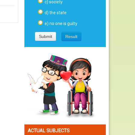
c) society
d) the state
e) no one is guilty
ACTUAL SUBJECTS