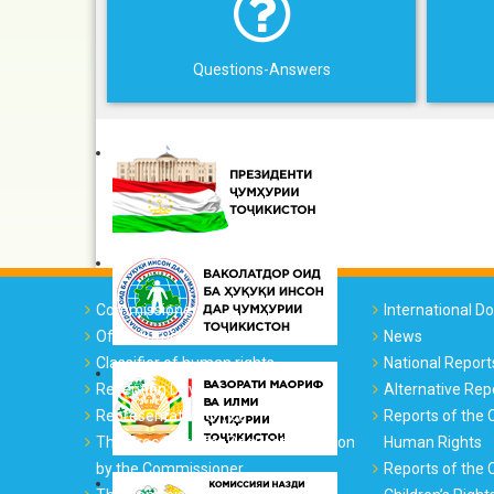
Questions-Answers
Commissioner
International 
Office Structure
News
Classifier of human rights
National Report
Reception Days
Alternative Rep
Representative Office
Reports of the
The Procedure for Requesting Action
Human Rights
by the Commissioner
Reports of the