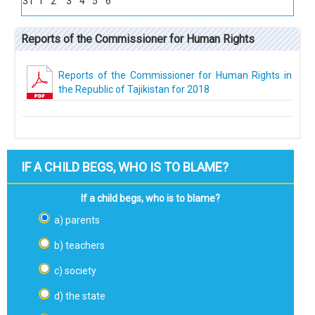
31
1
2
3
4
5
6
Reports of the Commissioner for Human Rights
Reports of the Commissioner for Human Rights in
the Republic of Tajikistan for 2018
IF A CHILD BEGS, WHO IS TO BLAME?
If a child begs, who is to blame?
a) parents
b) teachers
c) society
d) the state