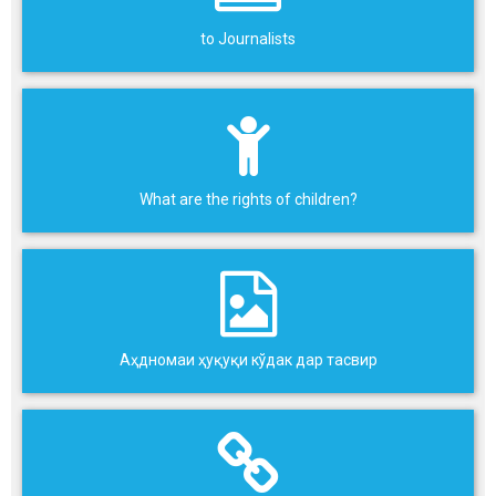
to Journalists
What are the rights of children?
Аҳдномаи ҳуқуқи кўдак дар тасвир