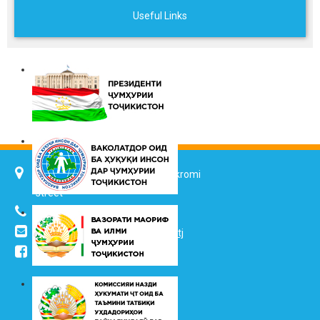
Useful Links
734025, Dushanbe city, 7 Jalol Ikromi
street
(+992 37) 2217352
info@vhk.tj
,
info@ombudsman.tj
/kudakon