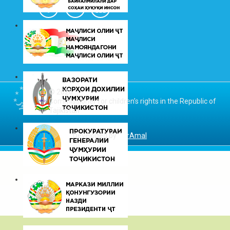
© 2026
Commissioner for children’s rights in the Republic of
Tajikistan
Developed by
DarAmal