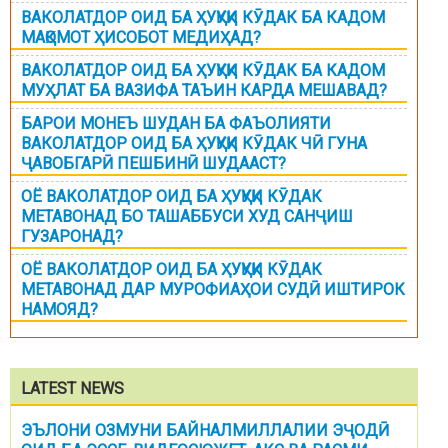
ВАКОЛАТДОР ОИД БА ҲУҚУҚИ КӮДАК БА КАДОМ
МАҚОМОТ ҲИСОБОТ МЕДИҲАД?
ВАКОЛАТДОР ОИД БА ҲУҚУҚИ КӮДАК БА КАДОМ
МУҲЛАТ БА ВАЗИФА ТАЪИН КАРДА МЕШАВАД?
БАРОИ МОНЕЪ ШУДАН БА ФАЪОЛИЯТИ
ВАКОЛАТДОР ОИД БА ҲУҚУҚИ КӮДАК ЧӢ ГУНА
ҶАВОБГАРӢ ПЕШБИНӢ ШУДААСТ?
ОЁ ВАКОЛАТДОР ОИД БА ҲУҚУҚИ КӮДАК
МЕТАВОНАД БО ТАШАББУСИ ХУД САНҶИШ
ГУЗАРОНАД?
ОЁ ВАКОЛАТДОР ОИД БА ҲУҚУҚИ КӮДАК
МЕТАВОНАД ДАР МУРОФИАҲОИ СУДӢ ИШТИРОК
НАМОЯД?
LATEST NEWS
ЭЪЛОНИ ОЗМУНИ БАЙНАЛМИЛЛАЛИИ ЭҶОДӢ