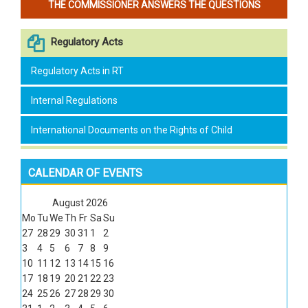
THE COMMISSIONER ANSWERS THE QUESTIONS
Regulatory Acts
Regulatory Acts in RT
Internal Regulations
International Documents on the Rights of Child
CALENDAR OF EVENTS
August
2026
Mo
Tu
We
Th
Fr
Sa
Su
27
28
29
30
31
1
2
3
4
5
6
7
8
9
10
11
12
13
14
15
16
17
18
19
20
21
22
23
24
25
26
27
28
29
30