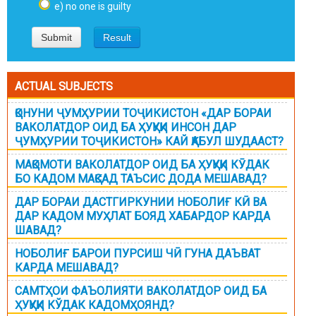
e) no one is guilty
ACTUAL SUBJECTS
ҚОНУНИ ҶУМҲУРИИ ТОҶИКИСТОН «ДАР БОРАИ
ВАКОЛАТДОР ОИД БА ҲУҚУҚИ ИНСОН ДАР
ҶУМҲУРИИ ТОҶИКИСТОН» КАЙ ҚАБУЛ ШУДААСТ?
МАҚОМОТИ ВАКОЛАТДОР ОИД БА ҲУҚУҚИ КӮДАК
БО КАДОМ МАҚСАД ТАЪСИС ДОДА МЕШАВАД?
ДАР БОРАИ ДАСТГИРКУНИИ НОБОЛИҒ КӢ ВА
ДАР КАДОМ МУҲЛАТ БОЯД ХАБАРДОР КАРДА
ШАВАД?
НОБОЛИҒ БАРОИ ПУРСИШ ЧӢ ГУНА ДАЪВАТ
КАРДА МЕШАВАД?
САМТҲОИ ФАЪОЛИЯТИ ВАКОЛАТДОР ОИД БА
ҲУҚУҚИ КЎДАК КАДОМҲОЯНД?