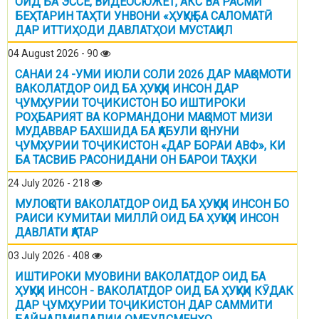
ОИД БА ЭССЕ, ВИДЕОСЮЖЕТ, АКС ВА РАСМИ
БЕҲТАРИН ТАҲТИ УНВОНИ «ҲУҚУҚ БА САЛОМАТӢ
ДАР ИТТИҲОДИ ДАВЛАТҲОИ МУСТАҚИЛ
04 August 2026 - 90
САНАИ 24 -УМИ ИЮЛИ СОЛИ 2026 ДАР МАҚОМОТИ
ВАКОЛАТДОР ОИД БА ҲУҚУҚИ ИНСОН ДАР
ҶУМҲУРИИ ТОҶИКИСТОН БО ИШТИРОКИ
РОҲБАРИЯТ ВА КОРМАНДОНИ МАҚОМОТ МИЗИ
МУДАВВАР БАХШИДА БА ҚАБУЛИ ҚОНУНИ
ҶУМҲУРИИ ТОҶИКИСТОН «ДАР БОРАИ АВФ», КИ
БА ТАСВИБ РАСОНИДАНИ ОН БАРОИ ТАҲКИ
24 July 2026 - 218
МУЛОҚОТИ ВАКОЛАТДОР ОИД БА ҲУҚУҚИ ИНСОН БО
РАИСИ КУМИТАИ МИЛЛӢ ОИД БА ҲУҚУҚИ ИНСОН
ДАВЛАТИ ҚАТАР
03 July 2026 - 408
ИШТИРОКИ МУОВИНИ ВАКОЛАТДОР ОИД БА
ҲУҚУҚИ ИНСОН - ВАКОЛАТДОР ОИД БА ҲУҚУҚИ КӮДАК
ДАР ҶУМҲУРИИ ТОҶИКИСТОН ДАР САММИТИ