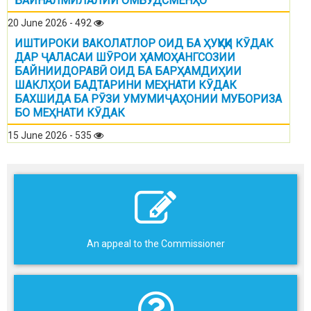
БАЙНАЛМИЛАЛИИ ОМБУДСМЕНҲО
20 June 2026 - 492
ИШТИРОКИ ВАКОЛАТЛОР ОИД БА ҲУҚУҚИ КӮДАК
ДАР ҶАЛАСАИ ШӮРОИ ҲАМОҲАНГСОЗИИ
БАЙНИИДОРАВӢ ОИД БА БАРҲАМДИҲИИ
ШАКЛҲОИ БАДТАРИНИ МЕҲНАТИ КӮДАК
БАХШИДА БА РӮЗИ УМУМИҶАҲОНИИ МУБОРИЗА
БО МЕҲНАТИ КӮДАК
15 June 2026 - 535
An appeal to the Commissioner