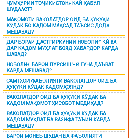
ҶУМҲУРИИ ТОҶИКИСТОН» КАЙ ҚАБУЛ
ШУДААСТ?
МАҚОМОТИ ВАКОЛАТДОР ОИД БА ҲУҚУҚИ
КӮДАК БО КАДОМ МАҚСАД ТАЪСИС ДОДА
МЕШАВАД?
ДАР БОРАИ ДАСТГИРКУНИИ НОБОЛИҒ КӢ ВА
ДАР КАДОМ МУҲЛАТ БОЯД ХАБАРДОР КАРДА
ШАВАД?
НОБОЛИҒ БАРОИ ПУРСИШ ЧӢ ГУНА ДАЪВАТ
КАРДА МЕШАВАД?
САМТҲОИ ФАЪОЛИЯТИ ВАКОЛАТДОР ОИД БА
ҲУҚУҚИ КЎДАК КАДОМҲОЯНД?
ВАКОЛАТДОР ОИД БА ҲУҚУҚИ КӮДАК БА
КАДОМ МАҚОМОТ ҲИСОБОТ МЕДИҲАД?
ВАКОЛАТДОР ОИД БА ҲУҚУҚИ КӮДАК БА
КАДОМ МУҲЛАТ БА ВАЗИФА ТАЪИН КАРДА
МЕШАВАД?
БАРОИ МОНЕЪ ШУДАН БА ФАЪОЛИЯТИ