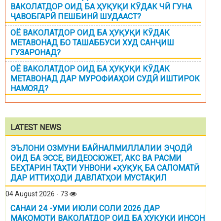
ВАКОЛАТДОР ОИД БА ҲУҚУҚИ КӮДАК ЧӢ ГУНА
ҶАВОБГАРӢ ПЕШБИНӢ ШУДААСТ?
ОЁ ВАКОЛАТДОР ОИД БА ҲУҚУҚИ КӮДАК
МЕТАВОНАД БО ТАШАББУСИ ХУД САНҶИШ
ГУЗАРОНАД?
ОЁ ВАКОЛАТДОР ОИД БА ҲУҚУҚИ КӮДАК
МЕТАВОНАД ДАР МУРОФИАҲОИ СУДӢ ИШТИРОК
НАМОЯД?
LATEST NEWS
ЭЪЛОНИ ОЗМУНИ БАЙНАЛМИЛЛАЛИИ ЭҶОДӢ
ОИД БА ЭССЕ, ВИДЕОСЮЖЕТ, АКС ВА РАСМИ
БЕҲТАРИН ТАҲТИ УНВОНИ «ҲУҚУҚ БА САЛОМАТӢ
ДАР ИТТИҲОДИ ДАВЛАТҲОИ МУСТАҚИЛ
04 August 2026 - 73
САНАИ 24 -УМИ ИЮЛИ СОЛИ 2026 ДАР
МАҚОМОТИ ВАКОЛАТДОР ОИД БА ҲУҚУҚИ ИНСОН