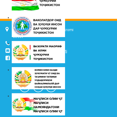
734025, Dushanbe city, 7 Jalol Ikromi
street
(+992 37) 2217352
info@vhk.tj
,
info@ombudsman.tj
/kudakon