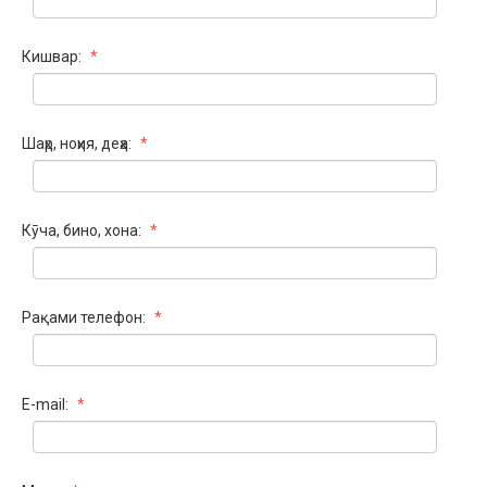
Кишвар:
*
Шаҳр, ноҳия, деҳа:
*
Кӯча, бино, хона:
*
Рақами телефон:
*
E-mail:
*