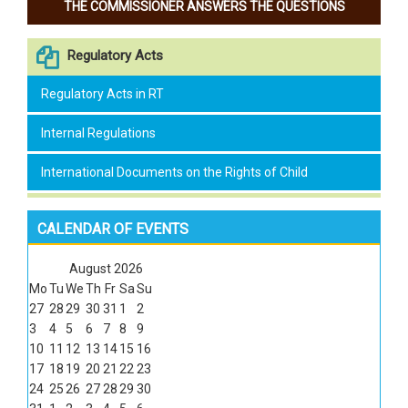
THE COMMISSIONER ANSWERS THE QUESTIONS
Regulatory Acts
Regulatory Acts in RT
Internal Regulations
International Documents on the Rights of Child
CALENDAR OF EVENTS
August
2026
Mo
Tu
We
Th
Fr
Sa
Su
27
28
29
30
31
1
2
3
4
5
6
7
8
9
10
11
12
13
14
15
16
17
18
19
20
21
22
23
24
25
26
27
28
29
30