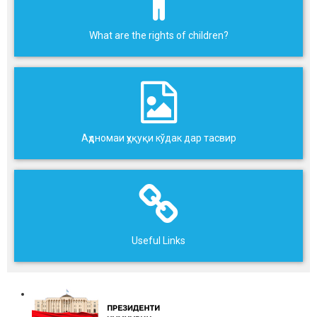
What are the rights of children?
Аҳдномаи ҳуқуқи кўдак дар тасвир
Useful Links