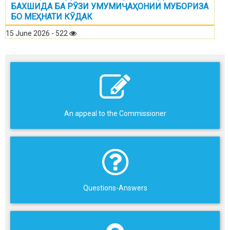
БАХШИДА БА РӮЗИ УМУМИҶАҲОНИИ МУБОРИЗА
БО МЕҲНАТИ КӮДАК
15 June 2026 - 522
An appeal to the Commissioner
Questions-Answers