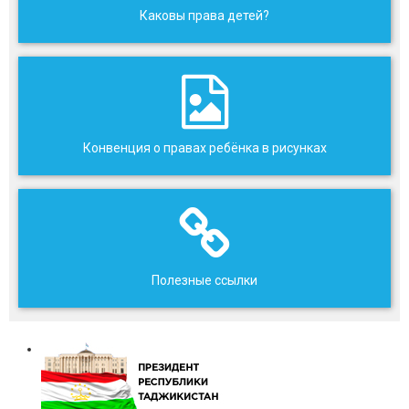
Каковы права детей?
Конвенция о правах ребёнка в рисунках
Полезные ссылки