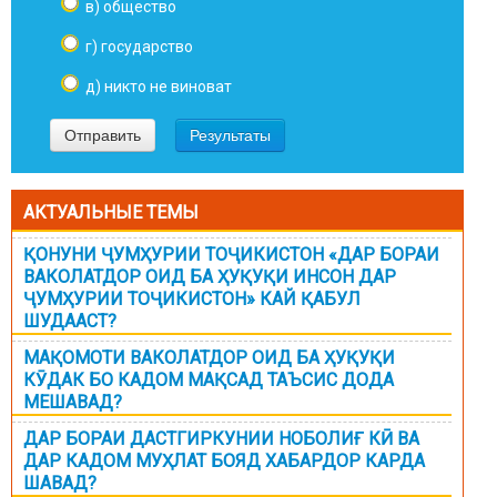
в) общество
г) государство
д) никто не виноват
АКТУАЛЬНЫЕ ТЕМЫ
ҚОНУНИ ҶУМҲУРИИ ТОҶИКИСТОН «ДАР БОРАИ
ВАКОЛАТДОР ОИД БА ҲУҚУҚИ ИНСОН ДАР
ҶУМҲУРИИ ТОҶИКИСТОН» КАЙ ҚАБУЛ
ШУДААСТ?
МАҚОМОТИ ВАКОЛАТДОР ОИД БА ҲУҚУҚИ
КӮДАК БО КАДОМ МАҚСАД ТАЪСИС ДОДА
МЕШАВАД?
ДАР БОРАИ ДАСТГИРКУНИИ НОБОЛИҒ КӢ ВА
ДАР КАДОМ МУҲЛАТ БОЯД ХАБАРДОР КАРДА
ШАВАД?