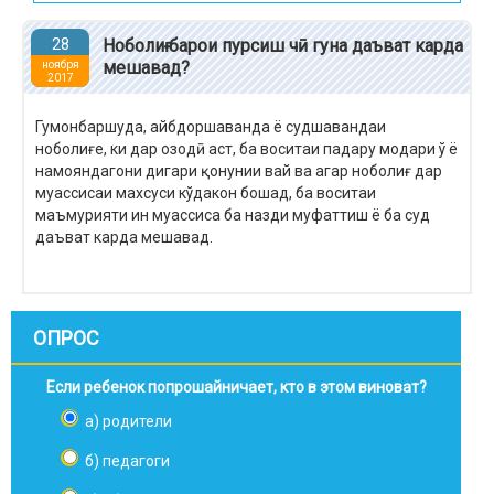
28
Ноболиғ барои пурсиш чӣ гуна даъват карда
мешавад?
ноября
2017
Гумонбаршуда, айбдоршаванда ё судшавандаи
ноболиғе, ки дар озодӣ аст, ба воситаи падару модари ў ё
намояндагони дигари қонунии вай ва агар ноболиғ дар
муассисаи махсуси кўдакон бошад, ба воситаи
маъмурияти ин муассиса ба назди муфаттиш ё ба суд
даъват карда мешавад.
ОПРОС
Если ребенок попрошайничает, кто в этом виноват?
а) родители
б) педагоги