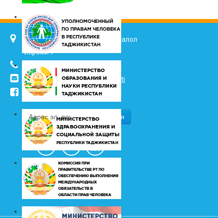
734025, г. Душанбе, улица Джалол
Икроми 7
(+992 37) 2217352
info@vhk.tj
,
info@ombudsman.tj
/kudakon