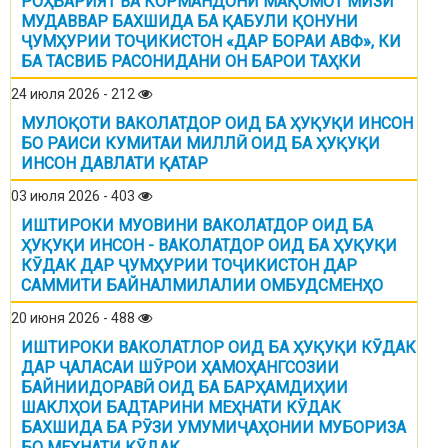
РОҲБАРИЯТ ВА КОРМАНДОНИ МАҚОМОТ МИЗИ
МУДАВВАР БАХШИДА БА ҚАБУЛИ ҚОНУНИ
ҶУМҲУРИИ ТОҶИКИСТОН «ДАР БОРАИ АВФ», КИ
БА ТАСВИБ РАСОНИДАНИ ОН БАРОИ ТАҲКИ
24 июля 2026 - 212
МУЛОҚОТИ ВАКОЛАТДОР ОИД БА ҲУҚУҚИ ИНСОН
БО РАИСИ КУМИТАИ МИЛЛӢ ОИД БА ҲУҚУҚИ
ИНСОН ДАВЛАТИ ҚАТАР
03 июля 2026 - 403
ИШТИРОКИ МУОВИНИ ВАКОЛАТДОР ОИД БА
ҲУҚУҚИ ИНСОН - ВАКОЛАТДОР ОИД БА ҲУҚУҚИ
КӮДАК ДАР ҶУМҲУРИИ ТОҶИКИСТОН ДАР
САММИТИ БАЙНАЛМИЛАЛИИ ОМБУДСМЕНҲО
20 июня 2026 - 488
ИШТИРОКИ ВАКОЛАТЛОР ОИД БА ҲУҚУҚИ КӮДАК
ДАР ҶАЛАСАИ ШӮРОИ ҲАМОҲАНГСОЗИИ
БАЙНИИДОРАВӢ ОИД БА БАРҲАМДИҲИИ
ШАКЛҲОИ БАДТАРИНИ МЕҲНАТИ КӮДАК
БАХШИДА БА РӮЗИ УМУМИҶАҲОНИИ МУБОРИЗА
БО МЕҲНАТИ КӮДАК