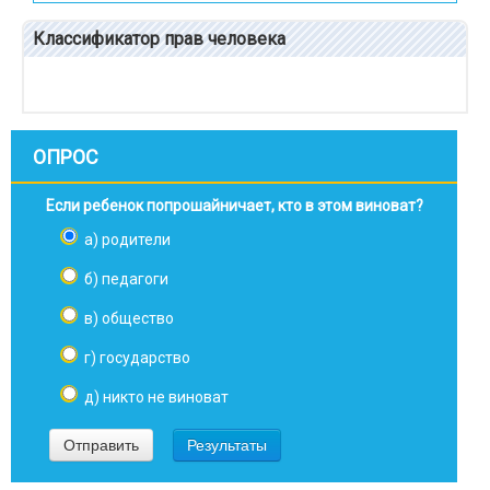
Классификатор прав человека
ОПРОС
Если ребенок попрошайничает, кто в этом виноват?
а) родители
б) педагоги
в) общество
г) государство
д) никто не виноват