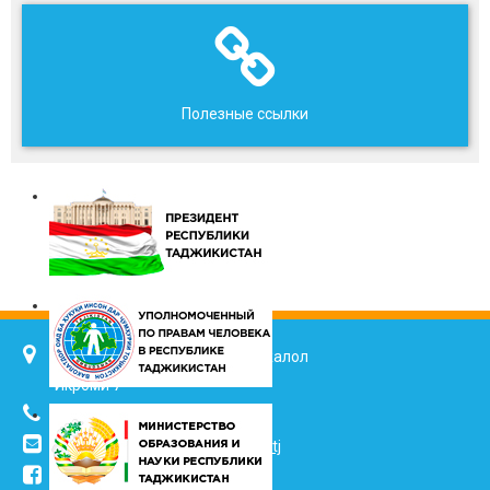
Полезные ссылки
734025, г. Душанбе, улица Джалол
Икроми 7
(+992 37) 2217352
info@vhk.tj
,
info@ombudsman.tj
/kudakon