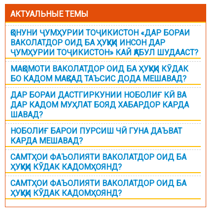
АКТУАЛЬНЫЕ ТЕМЫ
ҚОНУНИ ҶУМҲУРИИ ТОҶИКИСТОН «ДАР БОРАИ
ВАКОЛАТДОР ОИД БА ҲУҚУҚИ ИНСОН ДАР
ҶУМҲУРИИ ТОҶИКИСТОН» КАЙ ҚАБУЛ ШУДААСТ?
МАҚОМОТИ ВАКОЛАТДОР ОИД БА ҲУҚУҚИ КӮДАК
БО КАДОМ МАҚСАД ТАЪСИС ДОДА МЕШАВАД?
ДАР БОРАИ ДАСТГИРКУНИИ НОБОЛИҒ КӢ ВА
ДАР КАДОМ МУҲЛАТ БОЯД ХАБАРДОР КАРДА
ШАВАД?
НОБОЛИҒ БАРОИ ПУРСИШ ЧӢ ГУНА ДАЪВАТ
КАРДА МЕШАВАД?
САМТҲОИ ФАЪОЛИЯТИ ВАКОЛАТДОР ОИД БА
ҲУҚУҚИ КЎДАК КАДОМҲОЯНД?
САМТҲОИ ФАЪОЛИЯТИ ВАКОЛАТДОР ОИД БА
ҲУҚУҚИ КЎДАК КАДОМҲОЯНД?