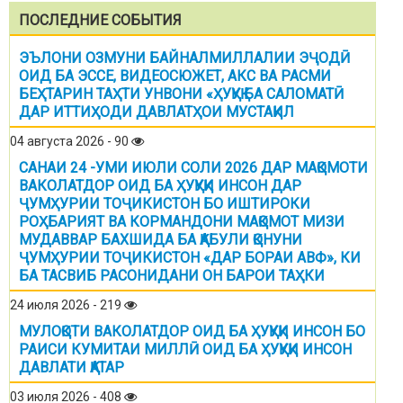
ПОСЛЕДНИЕ СОБЫТИЯ
ЭЪЛОНИ ОЗМУНИ БАЙНАЛМИЛЛАЛИИ ЭҶОДӢ
ОИД БА ЭССЕ, ВИДЕОСЮЖЕТ, АКС ВА РАСМИ
БЕҲТАРИН ТАҲТИ УНВОНИ «ҲУҚУҚ БА САЛОМАТӢ
ДАР ИТТИҲОДИ ДАВЛАТҲОИ МУСТАҚИЛ
04 августа 2026 - 90
САНАИ 24 -УМИ ИЮЛИ СОЛИ 2026 ДАР МАҚОМОТИ
ВАКОЛАТДОР ОИД БА ҲУҚУҚИ ИНСОН ДАР
ҶУМҲУРИИ ТОҶИКИСТОН БО ИШТИРОКИ
РОҲБАРИЯТ ВА КОРМАНДОНИ МАҚОМОТ МИЗИ
МУДАВВАР БАХШИДА БА ҚАБУЛИ ҚОНУНИ
ҶУМҲУРИИ ТОҶИКИСТОН «ДАР БОРАИ АВФ», КИ
БА ТАСВИБ РАСОНИДАНИ ОН БАРОИ ТАҲКИ
24 июля 2026 - 219
МУЛОҚОТИ ВАКОЛАТДОР ОИД БА ҲУҚУҚИ ИНСОН БО
РАИСИ КУМИТАИ МИЛЛӢ ОИД БА ҲУҚУҚИ ИНСОН
ДАВЛАТИ ҚАТАР
03 июля 2026 - 408