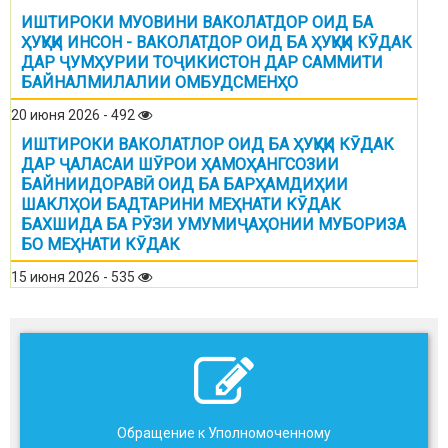
ИШТИРОКИ МУОВИНИ ВАКОЛАТДОР ОИД БА
ҲУҚУҚИ ИНСОН - ВАКОЛАТДОР ОИД БА ҲУҚУҚИ КӮДАК
ДАР ҶУМҲУРИИ ТОҶИКИСТОН ДАР САММИТИ
БАЙНАЛМИЛАЛИИ ОМБУДСМЕНҲО
20 июня 2026 - 492
ИШТИРОКИ ВАКОЛАТЛОР ОИД БА ҲУҚУҚИ КӮДАК
ДАР ҶАЛАСАИ ШӮРОИ ҲАМОҲАНГСОЗИИ
БАЙНИИДОРАВӢ ОИД БА БАРҲАМДИҲИИ
ШАКЛҲОИ БАДТАРИНИ МЕҲНАТИ КӮДАК
БАХШИДА БА РӮЗИ УМУМИҶАҲОНИИ МУБОРИЗА
БО МЕҲНАТИ КӮДАК
15 июня 2026 - 535
Обращение к Уполномоченному