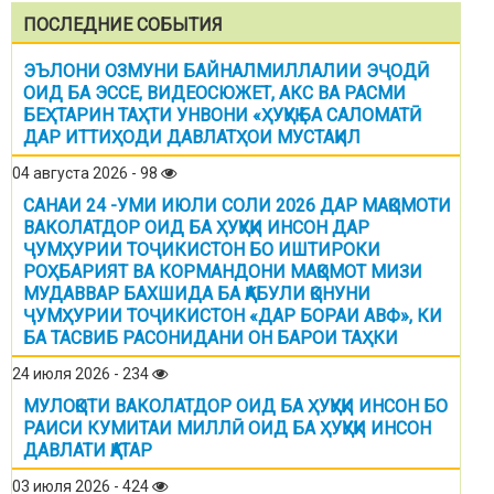
ПОСЛЕДНИЕ СОБЫТИЯ
ЭЪЛОНИ ОЗМУНИ БАЙНАЛМИЛЛАЛИИ ЭҶОДӢ
ОИД БА ЭССЕ, ВИДЕОСЮЖЕТ, АКС ВА РАСМИ
БЕҲТАРИН ТАҲТИ УНВОНИ «ҲУҚУҚ БА САЛОМАТӢ
ДАР ИТТИҲОДИ ДАВЛАТҲОИ МУСТАҚИЛ
04 августа 2026 - 98
САНАИ 24 -УМИ ИЮЛИ СОЛИ 2026 ДАР МАҚОМОТИ
ВАКОЛАТДОР ОИД БА ҲУҚУҚИ ИНСОН ДАР
ҶУМҲУРИИ ТОҶИКИСТОН БО ИШТИРОКИ
РОҲБАРИЯТ ВА КОРМАНДОНИ МАҚОМОТ МИЗИ
МУДАВВАР БАХШИДА БА ҚАБУЛИ ҚОНУНИ
ҶУМҲУРИИ ТОҶИКИСТОН «ДАР БОРАИ АВФ», КИ
БА ТАСВИБ РАСОНИДАНИ ОН БАРОИ ТАҲКИ
24 июля 2026 - 234
МУЛОҚОТИ ВАКОЛАТДОР ОИД БА ҲУҚУҚИ ИНСОН БО
РАИСИ КУМИТАИ МИЛЛӢ ОИД БА ҲУҚУҚИ ИНСОН
ДАВЛАТИ ҚАТАР
03 июля 2026 - 424