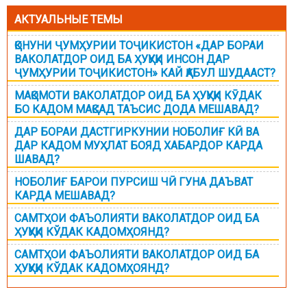
АКТУАЛЬНЫЕ ТЕМЫ
ҚОНУНИ ҶУМҲУРИИ ТОҶИКИСТОН «ДАР БОРАИ
ВАКОЛАТДОР ОИД БА ҲУҚУҚИ ИНСОН ДАР
ҶУМҲУРИИ ТОҶИКИСТОН» КАЙ ҚАБУЛ ШУДААСТ?
МАҚОМОТИ ВАКОЛАТДОР ОИД БА ҲУҚУҚИ КӮДАК
БО КАДОМ МАҚСАД ТАЪСИС ДОДА МЕШАВАД?
ДАР БОРАИ ДАСТГИРКУНИИ НОБОЛИҒ КӢ ВА
ДАР КАДОМ МУҲЛАТ БОЯД ХАБАРДОР КАРДА
ШАВАД?
НОБОЛИҒ БАРОИ ПУРСИШ ЧӢ ГУНА ДАЪВАТ
КАРДА МЕШАВАД?
САМТҲОИ ФАЪОЛИЯТИ ВАКОЛАТДОР ОИД БА
ҲУҚУҚИ КЎДАК КАДОМҲОЯНД?
САМТҲОИ ФАЪОЛИЯТИ ВАКОЛАТДОР ОИД БА
ҲУҚУҚИ КЎДАК КАДОМҲОЯНД?