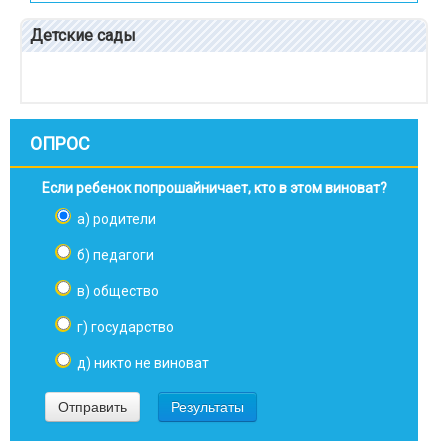
Детские сады
ОПРОС
Если ребенок попрошайничает, кто в этом виноват?
а) родители
б) педагоги
в) общество
г) государство
д) никто не виноват