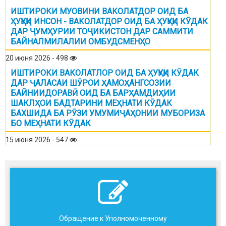
ИШТИРОКИ МУОВИНИ ВАКОЛАТДОР ОИД БА
ҲУҚУҚИ ИНСОН - ВАКОЛАТДОР ОИД БА ҲУҚУҚИ КӮДАК
ДАР ҶУМҲУРИИ ТОҶИКИСТОН ДАР САММИТИ
БАЙНАЛМИЛАЛИИ ОМБУДСМЕНҲО
20 июня 2026 - 498
ИШТИРОКИ ВАКОЛАТЛОР ОИД БА ҲУҚУҚИ КӮДАК
ДАР ҶАЛАСАИ ШӮРОИ ҲАМОҲАНГСОЗИИ
БАЙНИИДОРАВӢ ОИД БА БАРҲАМДИҲИИ
ШАКЛҲОИ БАДТАРИНИ МЕҲНАТИ КӮДАК
БАХШИДА БА РӮЗИ УМУМИҶАҲОНИИ МУБОРИЗА
БО МЕҲНАТИ КӮДАК
15 июня 2026 - 547
Обращение к Уполномоченному