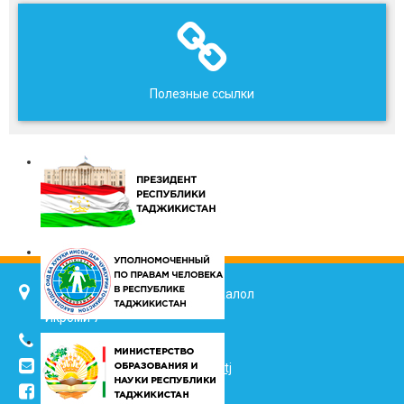
Полезные ссылки
734025, г. Душанбе, улица Джалол
Икроми 7
(+992 37) 2217352
info@vhk.tj
,
info@ombudsman.tj
/kudakon