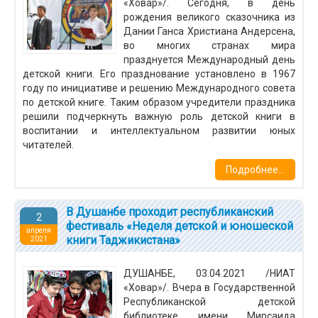
«Ховар»/. Сегодня, в день
рождения великого сказочника из
Дании Ганса Христиана Андерсена,
во многих странах мира
празднуется Международный день
детской книги. Его празднование установлено в 1967
году по инициативе и решению Международного совета
по детской книге. Таким образом учредители праздника
решили подчеркнуть важную роль детской книги в
воспитании и интеллектуальном развитии юных
читателей.
Подробнее...
В Душанбе проходит республиканский
2
фестиваль «Неделя детской и юношеской
апреля
книги Таджикистана»
2021
ДУШАНБЕ, 03.04.2021 /НИАТ
«Ховар»/. Вчера в Государственной
Республиканской детской
библиотеке имени Мирсаида