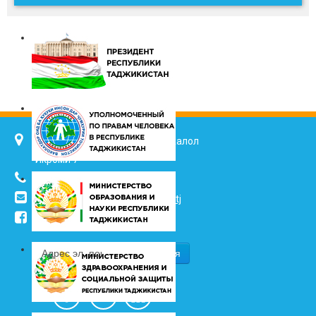
734025, г. Душанбе, улица Джалол
Икроми 7
(+992 37) 2217352
info@vhk.tj
,
info@ombudsman.tj
/kudakon