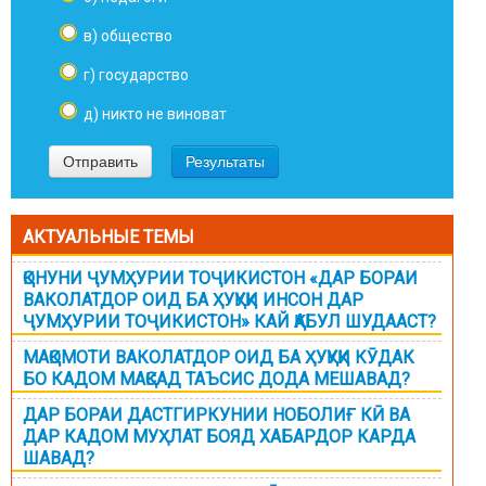
в) общество
г) государство
д) никто не виноват
АКТУАЛЬНЫЕ ТЕМЫ
ҚОНУНИ ҶУМҲУРИИ ТОҶИКИСТОН «ДАР БОРАИ
ВАКОЛАТДОР ОИД БА ҲУҚУҚИ ИНСОН ДАР
ҶУМҲУРИИ ТОҶИКИСТОН» КАЙ ҚАБУЛ ШУДААСТ?
МАҚОМОТИ ВАКОЛАТДОР ОИД БА ҲУҚУҚИ КӮДАК
БО КАДОМ МАҚСАД ТАЪСИС ДОДА МЕШАВАД?
ДАР БОРАИ ДАСТГИРКУНИИ НОБОЛИҒ КӢ ВА
ДАР КАДОМ МУҲЛАТ БОЯД ХАБАРДОР КАРДА
ШАВАД?