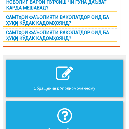
НОБОЛИҒ БАРОИ ПУРСИШ ЧӢ ГУНА ДАЪВАТ
КАРДА МЕШАВАД?
САМТҲОИ ФАЪОЛИЯТИ ВАКОЛАТДОР ОИД БА
ҲУҚУҚИ КЎДАК КАДОМҲОЯНД?
САМТҲОИ ФАЪОЛИЯТИ ВАКОЛАТДОР ОИД БА
ҲУҚУҚИ КЎДАК КАДОМҲОЯНД?
Обращение к Уполномоченному