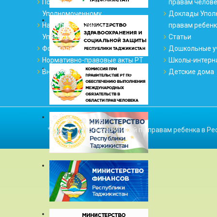
Порядок обращения к
правам челов
Уполномоченному
Доклады Упол
На вопросы отвечает
правам ребен
Уполномоченный
Статьи
Фотогалерея
Дошкольные у
Нормативно-правовые акты РТ
Школы-интерн
Внутриведомственные акты
Детские дома
© 2026
Уполномоченный по правам ребенка в Ре