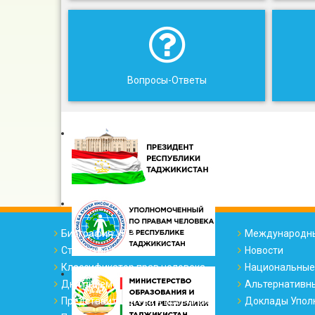
Вопросы-Ответы
Биография УПР
Международны
Структура офиса
Новости
Классификатор прав человека
Национальные
Дни приема
Альтернативн
Представительства и приемные
Доклады Упол