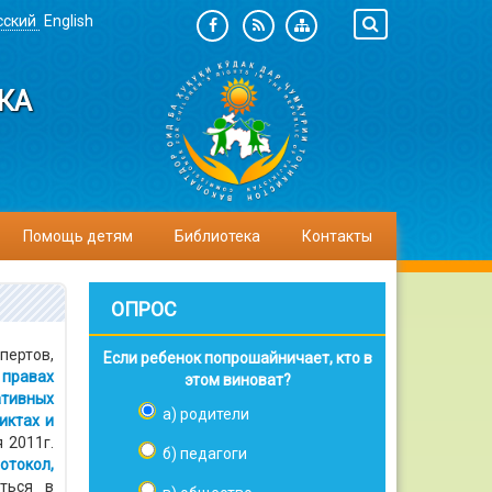
сский
English
КА
Помощь детям
Библиотека
Контакты
ОПРОС
пертов,
Если ребенок попрошайничает, кто в
 правах
этом виноват?
ативных
а) родители
иктах и
я 2011г.
б) педагоги
токол,
ться в