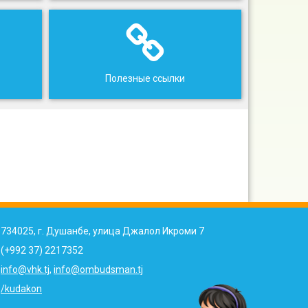
Полезные ссылки
734025, г. Душанбе, улица Джалол Икроми 7
(+992 37) 2217352
info@vhk.tj
,
info@ombudsman.tj
/kudakon