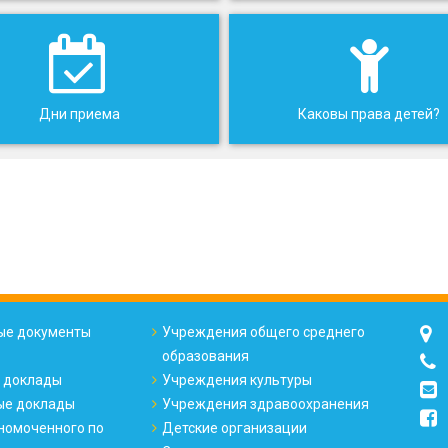
Дни приема
Каковы права детей?
е документы
Учреждения общего среднего
образования
 доклады
Учреждения культуры
ые доклады
Учреждения здравоохранения
номоченного по
Детские организации