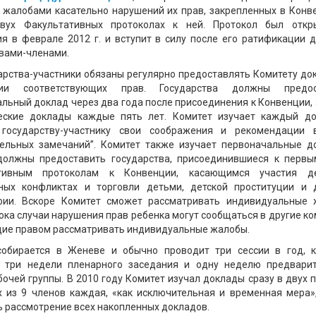
 жалобами касательно нарушений их прав, закрепленных в Конв
вух Факультативных протоколах к ней. Протокол был откр
я в феврале 2012 г. и вступит в силу после его ратификации 
вами-членами.
арства-участники обязаны регулярно предоставлять Комитету до
нии соответствующих прав. Государства должны предос
льный доклад через два года после присоединения к Конвенции, 
еские доклады каждые пять лет. Комитет изучает каждый д
 государству-участнику свои соображения и рекомендации 
тельных замечаний”. Комитет также изучает первоначальные д
должны предоставить государства, присоединившиеся к перв
ативным протоколам к Конвенции, касающимся участия д
ных конфликтах и торговли детьми, детской проституции и 
фии. Вскоре Комитет сможет рассматривать индивидуальные
пока случаи нарушения прав ребенка могут сообщаться в другие ко
ие правом рассматривать индивидуальные жалобы.
собирается в Женеве и обычно проводит три сессии в год, 
 три недели пленарного заседания и одну неделю предвари
бочей группы. В 2010 году Комитет изучал доклады сразу в двух п
 из 9 членов каждая, «как исключительная и временная мера»
 рассмотрение всех накопленных докладов.