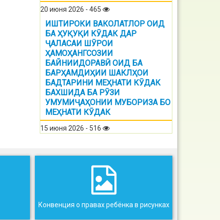
20 июня 2026 - 465
ИШТИРОКИ ВАКОЛАТЛОР ОИД
БА ҲУҚУҚИ КӮДАК ДАР
ҶАЛАСАИ ШӮРОИ
ҲАМОҲАНГСОЗИИ
БАЙНИИДОРАВӢ ОИД БА
БАРҲАМДИҲИИ ШАКЛҲОИ
БАДТАРИНИ МЕҲНАТИ КӮДАК
БАХШИДА БА РӮЗИ
УМУМИҶАҲОНИИ МУБОРИЗА БО
МЕҲНАТИ КӮДАК
15 июня 2026 - 516
Конвенция о правах ребёнка в рисунках