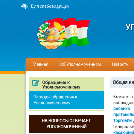
Для слабовидящих
У
Главная
Об Уполномоченном
Новости
Общая и
Обращение к
Уполномоченному
Комитет п
Порядок обращения к
наблюдаю
Уполномоченному
ребенка
.
протоколо
торговли 
НА ВОПРОСЫ ОТВЕЧАЕТ
Генерал
УПОЛНОМОЧЕННЫЙ
касающий