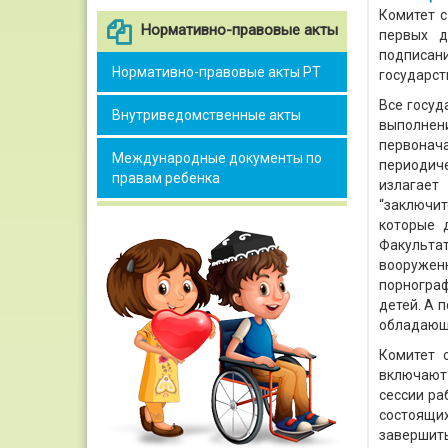
Комитет с
Нормативно-правовые акты
первых д
подписани
Нормативно-правовые акты РТ
государст
Все госуд
Внутриведомственные акты
выполне
первонача
Международные документы по
периодич
правам ребенка
излагает
“заключи
которые 
Факульт
вооружен
порногра
детей. А 
обладающ
Комитет 
включают
сессии ра
состоящих
завершить