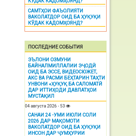
КЎДАК КАДОМҲОЯНД?
САМТҲОИ ФАЪОЛИЯТИ
ВАКОЛАТДОР ОИД БА ҲУҚУҚИ
КЎДАК КАДОМҲОЯНД?
ПОСЛЕДНИЕ СОБЫТИЯ
ЭЪЛОНИ ОЗМУНИ
БАЙНАЛМИЛЛАЛИИ ЭҶОДӢ
ОИД БА ЭССЕ, ВИДЕОСЮЖЕТ,
АКС ВА РАСМИ БЕҲТАРИН ТАҲТИ
УНВОНИ «ҲУҚУҚ БА САЛОМАТӢ
ДАР ИТТИҲОДИ ДАВЛАТҲОИ
МУСТАҚИЛ
04 августа 2026 - 53
САНАИ 24 -УМИ ИЮЛИ СОЛИ
2026 ДАР МАҚОМОТИ
ВАКОЛАТДОР ОИД БА ҲУҚУҚИ
ИНСОН ДАР ҶУМҲУРИИ