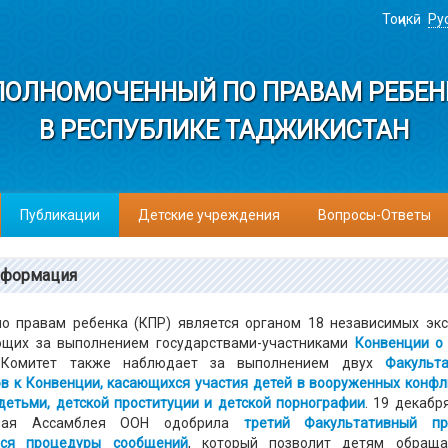
Тоҷикӣ
Ру
ПОЛНОМОЧЕННЫЙ ПО ПРАВАМ РЕБЕН
В РЕСПУБЛИКЕ ТАДЖИКИСТАН
Публикации
Детские учреждения
Вопросы-Ответы
нформация
о правам ребенка (КПР) является органом 18 независимых экс
щих за выполнением государствами-участниками
Конвенции о
 Комитет также наблюдает за выполнением двух
Факульт
в к Конвенции, касающихся участия детей в вооруженных конфл
детьми, детской проституции и детской порнографии
. 19 декабр
ьная Ассамблея ООН одобрила
третий Факультативный про
ся процедуры сообщений
, который позволит детям обраща