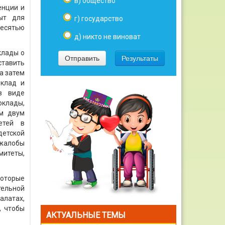
в) общество
енции и
ыт для
г) государство
десятью
д) никто не виноват
клады о
тавить
а затем
оклад и
в виде
оклады,
ым двум
етей в
детской
 жалобы
митеты,
которые
тельной
алатах,
, чтобы
АКТУАЛЬНЫЕ ТЕМЫ