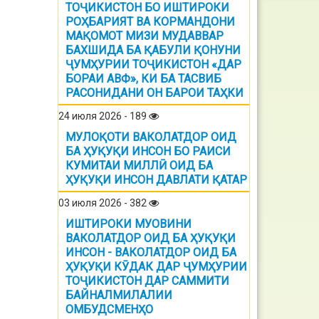
ТОҶИКИСТОН БО ИШТИРОКИ
РОҲБАРИЯТ ВА КОРМАНДОНИ
МАҚОМОТ МИЗИ МУДАВВАР
БАХШИДА БА ҚАБУЛИ ҚОНУНИ
ҶУМҲУРИИ ТОҶИКИСТОН «ДАР
БОРАИ АВФ», КИ БА ТАСВИБ
РАСОНИДАНИ ОН БАРОИ ТАҲКИ
24 июля 2026 - 189
МУЛОҚОТИ ВАКОЛАТДОР ОИД
БА ҲУҚУҚИ ИНСОН БО РАИСИ
КУМИТАИ МИЛЛӢ ОИД БА
ҲУҚУҚИ ИНСОН ДАВЛАТИ ҚАТАР
03 июля 2026 - 382
ИШТИРОКИ МУОВИНИ
ВАКОЛАТДОР ОИД БА ҲУҚУҚИ
ИНСОН - ВАКОЛАТДОР ОИД БА
ҲУҚУҚИ КӮДАК ДАР ҶУМҲУРИИ
ТОҶИКИСТОН ДАР САММИТИ
БАЙНАЛМИЛАЛИИ
ОМБУДСМЕНҲО