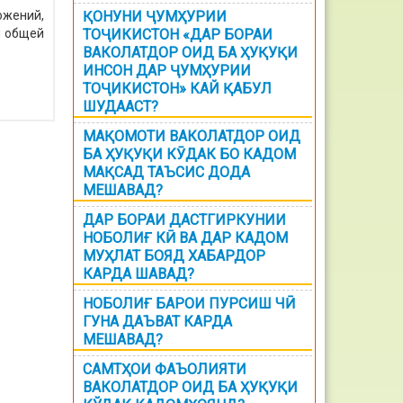
ожений,
ҚОНУНИ ҶУМҲУРИИ
и общей
ТОҶИКИСТОН «ДАР БОРАИ
ВАКОЛАТДОР ОИД БА ҲУҚУҚИ
ИНСОН ДАР ҶУМҲУРИИ
ТОҶИКИСТОН» КАЙ ҚАБУЛ
ШУДААСТ?
МАҚОМОТИ ВАКОЛАТДОР ОИД
БА ҲУҚУҚИ КӮДАК БО КАДОМ
МАҚСАД ТАЪСИС ДОДА
МЕШАВАД?
ДАР БОРАИ ДАСТГИРКУНИИ
НОБОЛИҒ КӢ ВА ДАР КАДОМ
МУҲЛАТ БОЯД ХАБАРДОР
КАРДА ШАВАД?
НОБОЛИҒ БАРОИ ПУРСИШ ЧӢ
ГУНА ДАЪВАТ КАРДА
МЕШАВАД?
САМТҲОИ ФАЪОЛИЯТИ
ВАКОЛАТДОР ОИД БА ҲУҚУҚИ