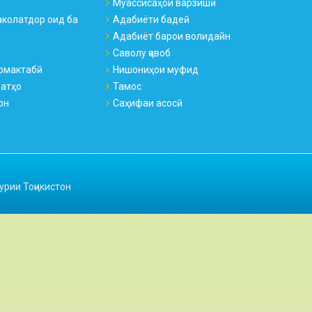
Муассисаҳои варзишӣ
колатдор оид ба
Адабиёти бадеӣ
Адабиёт барои волидайн
Саволу ҷавоб
омактабӣ
Нишониҳои муфид
натҳо
Тамос
он
Саҳифаи асосӣ
урии Тоҷикистон