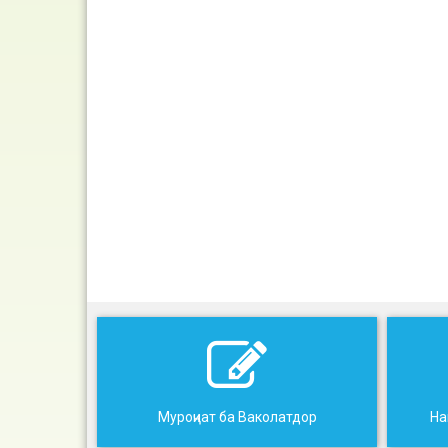
Муроҷиат ба Ваколатдор
На