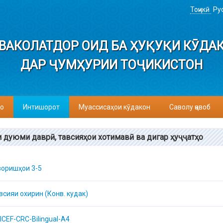
Тоҷикӣ
Ру
ВАКОЛАТДОР ОИД БА ҲУҚУҚИ КӮДА
ДАР ҶУМҲУРИИ ТОҶИКИСТОН
о
Интишорот
Муассисаҳои кӯдакон
Саволу ҷавоб
 дуюми даврӣ, тавсияҳои хотимавӣ ва дигар ҳуҷҷатҳо
зоришҳои 3-5
всияи охирин (Конв. кудак)
ICEF-CRC-Bilingual-A4