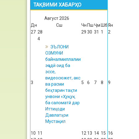
ТАҚВИМИ ХАБАРҲО
Август
2026
Дн
Сш
Чн
Пш
Ҷм
Шб
Ян
27
28
29
30
31
1
2
4
ЭЪЛОНИ
ОЗМУНИ
байналмиллалии
эҷодӣ оид ба
эссе,
видеосюжет, акс
3
5
6
7
8
9
ва расми
беҳтарин таҳти
унвони «Ҳуқуқ
ба саломатӣ дар
Иттиҳоди
Давлатҳои
Мустақил
10
11
12
13
14
15
16