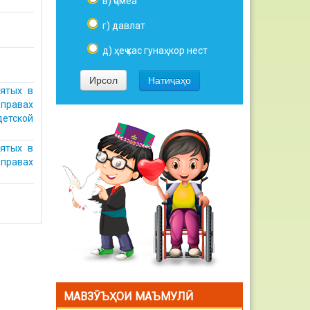
в) ҷомеа
г) давлат
д) ҳеҷ кас гунаҳкор нест
ятых в
 правах
детской
ятых в
 правах
МАВЗӮЪҲОИ МАЪМУЛӢ