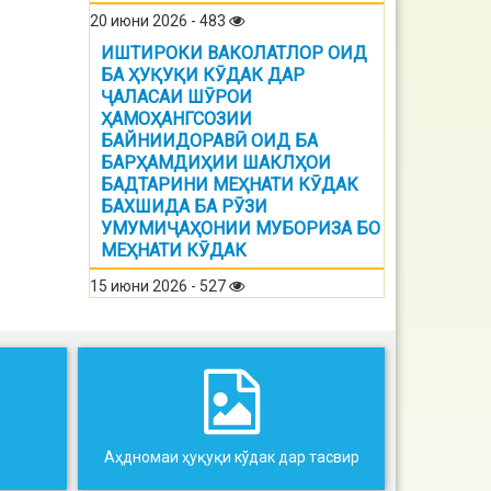
20 июни 2026 - 483
ИШТИРОКИ ВАКОЛАТЛОР ОИД
БА ҲУҚУҚИ КӮДАК ДАР
ҶАЛАСАИ ШӮРОИ
ҲАМОҲАНГСОЗИИ
БАЙНИИДОРАВӢ ОИД БА
БАРҲАМДИҲИИ ШАКЛҲОИ
БАДТАРИНИ МЕҲНАТИ КӮДАК
БАХШИДА БА РӮЗИ
УМУМИҶАҲОНИИ МУБОРИЗА БО
МЕҲНАТИ КӮДАК
15 июни 2026 - 527
Аҳдномаи ҳуқуқи кўдак дар тасвир