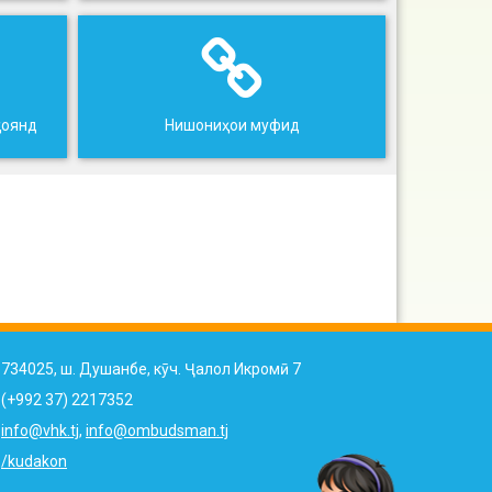
ҳоянд
Нишониҳои муфид
734025, ш. Душанбе, кӯч. Ҷалол Икромӣ 7
(+992 37) 2217352
info@vhk.tj
,
info@ombudsman.tj
/kudakon