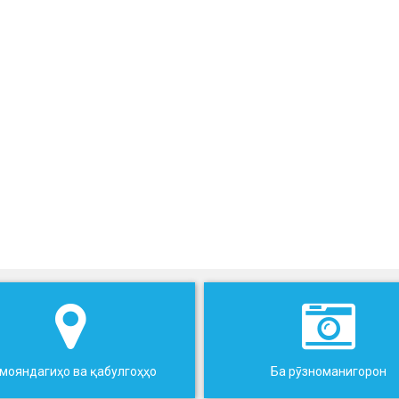
мояндагиҳо ва қабулгоҳҳо
Ба рӯзноманигорон