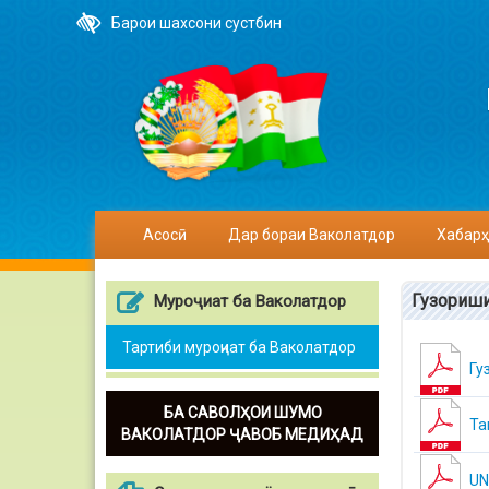
Барои шахсони сустбин
Асосӣ
Дар бораи Ваколатдор
Хабарҳ
Гузориши
Муроҷиат ба Ваколатдор
Тартиби муроҷиат ба Ваколатдор
Гу
БА САВОЛҲОИ ШУМО
Та
ВАКОЛАТДОР ҶАВОБ МЕДИҲАД
UN