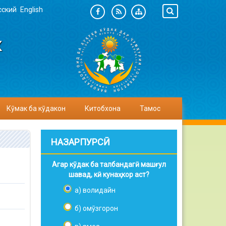
сский
English
К
Кӯмак ба кӯдакон
Китобхона
Тамос
НАЗАРПУРСӢ
Агар кӯдак ба талбандагӣ машғул
шавад, кӣ кунаҳкор аст?
а) волидайн
б) омӯзгорон