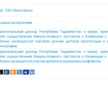
nal_ CRC Observations
зориши алтернативӣ
рвоначальный доклад Республики Таджикистан о мерах, прин
лях осуществления Факультативного протокола к Конвенции о
бенка, касающегося торговли детьми, детской проституции и 
рнографии
рвоначальный доклад Республики Таджикистан о мерах, прин
лях осуществления Факультативного протокола к Конвенции о
бенка, касающегося участия детей в вооруженных конфликтах