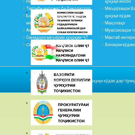
Намояндагиҳо ва қабулгоҳҳо
ҳуқуқи инсон
Тартиби муроҷиат ба Ваколатдор
Маърӯзаҳои Ва
Ба саволҳо Ваколатдор ҷавоб
ҳуқуқи кӯдак
медиҳад
Мақолаҳо
Аксҳо
Муассисаҳои т
Санадҳои меъёрии ҳуқуқии ҶТ
Мактаб-интер
Санадҳои дохилиидоравӣ
Хонаҳои кӯдак
© 2026
Ваколатдор оид ба ҳуқуқи кӯдак дар Ҷумҳ