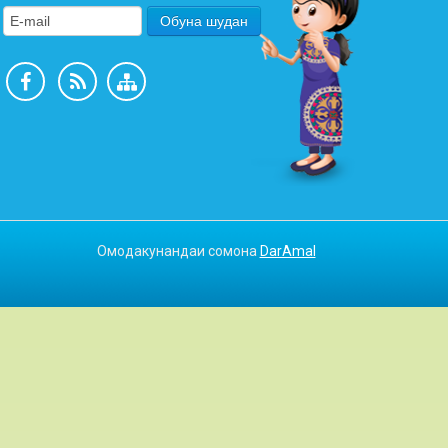
Омодакунандаи сомона
DarAmal