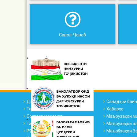
Савол-Ҷавоб
Дар бораи Ваколатдор
Санадҳои бай
Тарҷумаи ҳоли ВҲК
Хабарҳо
Сохтори мақомот
Маърӯзаҳои м
Таснифоти муроҷиатҳо
Маърӯзаҳои а
Рӯзҳои қабул
Маърӯзаҳои Ва