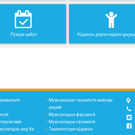
Рӯзҳои қабул
Кӯдакон дорои кадом ҳуқуқ
налмилалӣ
Муассисаҳои таҳсилоти миёнаи
умумӣ
иллӣ
Муассисаҳои фарҳангӣ
лтернативӣ
Муассисаҳои саломатӣ
колатдор оид ба
Ташкилотҳои кӯдакон