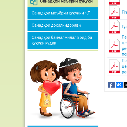
Санадҳои меъёрии ҳуқуқӣ
Fi
Санадҳои меъёрии ҳуқуқии ҶТ
Санадҳои дохилиидоравӣ
Гу
Пе
Санадҳои байналмилалӣ оид ба
це
ҳуқуқи кӯдак
ре
по
Пе
це
ре