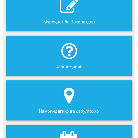
Муроҷиат ба Ваколатдор
Савол-Ҷавоб
Намояндагиҳо ва қабулгоҳҳо