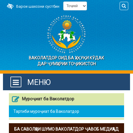
Барои шахсони сустбин
ВАКОЛАТДОР ОИД БА ҲУҚУҚИ КӮДАК
ДАР ҶУМҲУРИИ ТОҶИКИСТОН
МЕНЮ
Муроҷиат ба Ваколатдор
Тартиби муроҷиат ба Ваколатдор
БА САВОЛҲОИ ШУМО ВАКОЛАТДОР ҶАВОБ МЕДИҲАД