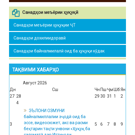
Санадҳои меъёрии ҳуқуқӣ
Санадҳои меъёрии ҳуқуқии ҶТ
Санадҳои дохилиидоравӣ
Санадҳои байналмилалӣ оид ба ҳуқуқи кӯдак
ТАҚВИМИ ХАБАРҲО
Август
2026
Дн
Сш
Чн
Пш
Ҷм
Шб
Ян
27
28
29
30
31
1
2
4
ЭЪЛОНИ ОЗМУНИ
байналмиллалии эҷодӣ оид ба
эссе, видеосюжет, акс ва расми
3
5
6
7
8
9
беҳтарин таҳти унвони «Ҳуқуқ ба
саломатӣ дар Иттиҳоди