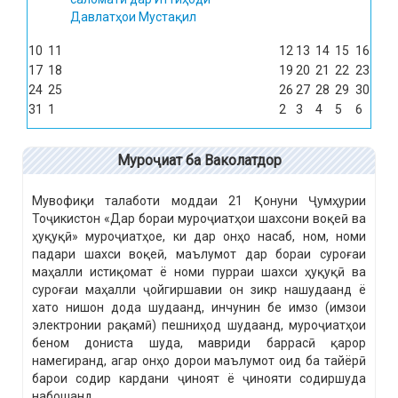
Давлатҳои Мустақил
10
11
12
13
14
15
16
17
18
19
20
21
22
23
24
25
26
27
28
29
30
31
1
2
3
4
5
6
Муроҷиат ба Ваколатдор
Мувофиқи талаботи моддаи 21 Қонуни Ҷумҳурии
Тоҷикистон «Дар бораи муроҷиатҳои шахсони воқеӣ ва
ҳуқуқӣ» муроҷиатҳое, ки дар онҳо насаб, ном, номи
падари шахси воқеӣ, маълумот дар бораи суроғаи
маҳалли истиқомат ё номи пурраи шахси ҳуқуқӣ ва
суроғаи маҳалли ҷойгиршавии он зикр нашудаанд ё
хато нишон дода шудаанд, инчунин бе имзо (имзои
электронии рақамӣ) пешниҳод шудаанд, муроҷиатҳои
беном дониста шуда, мавриди баррасӣ қарор
намегиранд, агар онҳо дорои маълумот оид ба тайёрӣ
барои содир кардани ҷиноят ё ҷинояти содиршуда
набошанд.