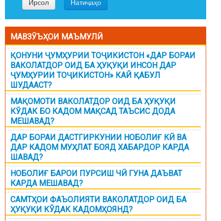
МАВЗӮЪҲОИ МАЪМУЛӢ
ҚОНУНИ ҶУМҲУРИИ ТОҶИКИСТОН «ДАР БОРАИ
ВАКОЛАТДОР ОИД БА ҲУҚУҚИ ИНСОН ДАР
ҶУМҲУРИИ ТОҶИКИСТОН» КАЙ ҚАБУЛ
ШУДААСТ?
МАҚОМОТИ ВАКОЛАТДОР ОИД БА ҲУҚУҚИ
КӮДАК БО КАДОМ МАҚСАД ТАЪСИС ДОДА
МЕШАВАД?
ДАР БОРАИ ДАСТГИРКУНИИ НОБОЛИҒ КӢ ВА
ДАР КАДОМ МУҲЛАТ БОЯД ХАБАРДОР КАРДА
ШАВАД?
НОБОЛИҒ БАРОИ ПУРСИШ ЧӢ ГУНА ДАЪВАТ
КАРДА МЕШАВАД?
САМТҲОИ ФАЪОЛИЯТИ ВАКОЛАТДОР ОИД БА
ҲУҚУҚИ КЎДАК КАДОМҲОЯНД?