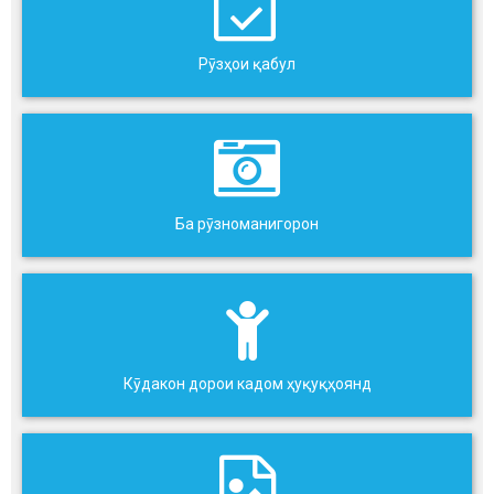
Рӯзҳои қабул
Ба рӯзноманигорон
Кӯдакон дорои кадом ҳуқуқҳоянд