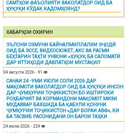
САМТҲОИ ФАЪОЛИЯТИ ВАКОЛАТДОР ОИД БА
ҲУҚУҚИ КЎДАК КАДОМҲОЯНД?
ХАБАРҲОИ ОХИРИН
ЭЪЛОНИ ОЗМУНИ БАЙНАЛМИЛЛАЛИИ ЭҶОДӢ
ОИД БА ЭССЕ, ВИДЕОСЮЖЕТ, АКС ВА РАСМИ
БЕҲТАРИН ТАҲТИ УНВОНИ «ҲУҚУҚ БА САЛОМАТӢ
ДАР ИТТИҲОДИ ДАВЛАТҲОИ МУСТАҚИЛ
04 августи 2026 - 91
САНАИ 24 -УМИ ИЮЛИ СОЛИ 2026 ДАР
МАҚОМОТИ ВАКОЛАТДОР ОИД БА ҲУҚУҚИ ИНСОН
ДАР ҶУМҲУРИИ ТОҶИКИСТОН БО ИШТИРОКИ
РОҲБАРИЯТ ВА КОРМАНДОНИ МАҚОМОТ МИЗИ
МУДАВВАР БАХШИДА БА ҚАБУЛИ ҚОНУНИ
ҶУМҲУРИИ ТОҶИКИСТОН «ДАР БОРАИ АВФ», КИ
БА ТАСВИБ РАСОНИДАНИ ОН БАРОИ ТАҲКИ
24 июли 2026 - 224