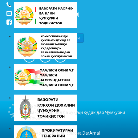
(+992 37) 2217352
info@vhk.tj
,
info@ombudsman.tj
/kudakon
© 2026
Ваколатдор оид ба ҳуқуқи кӯдак дар Ҷумҳурии
Тоҷикистон
Омодакунандаи сомона
DarAmal