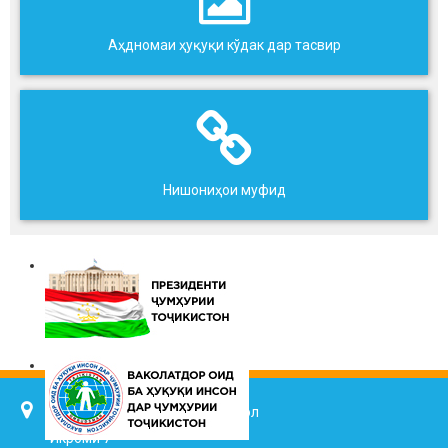
Аҳдномаи ҳуқуқи кўдак дар тасвир
Нишониҳои муфид
734025, ш. Душанбе, кӯч. Ҷалол
Икромӣ 7