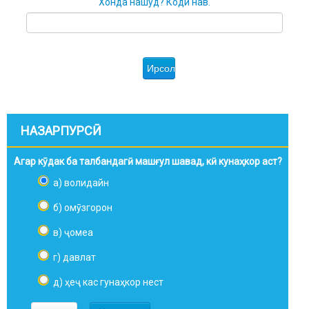
Хонда нашуд? Коди нав.
НАЗАРПУРСӢ
Агар кӯдак ба талбандагӣ машғул шавад, кӣ кунаҳкор аст?
а) волидайн
б) омӯзгорон
в) ҷомеа
г) давлат
д) ҳеҷ кас гунаҳкор нест