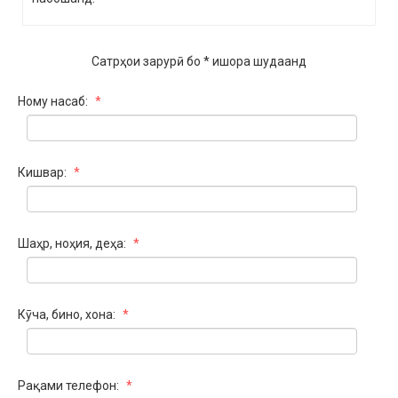
Сатрҳои зарурӣ бо * ишора шудаанд
Ному насаб:
*
Кишвар:
*
Шаҳр, ноҳия, деҳа:
*
Кӯча, бино, хона:
*
Рақами телефон:
*