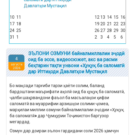
Давлатҳои Мустақил
10
11
12
13
14
15
16
17
18
19
20
21
22
23
24
25
26
27
28
29
30
31
1
2
3
4
5
6
ЭЪЛОНИ ОЗМУНИ байналмиллалии эҷодӣ
4
оид ба эссе, видеосюжет, акс ва расми
августи
беҳтарин таҳти унвони «Ҳуқуқ ба саломатӣ
2026
дар Иттиҳоди Давлатҳои Мустақил
Бо мақсади тарғиби тарзи ҳаёти солим, баланд
бардоштани маърифати аҳолӣ оид ба ҳуқуқ ба саломатӣ,
ҷалби шаҳрвандони фаъол ба масъалаҳои ҳифзи
саломатӣ ва муаррифии арзишҳои солими ҷомеа,
марҳилаи миллии озмуни байналмилалии эҷодии «Ҳуқуқ
ба саломатӣ
»
дар Ҷумҳурии Тоҷикистон баргузор
мегардад.
Озмун дар доираи эълон гардидани соли 2026 ҳамчун