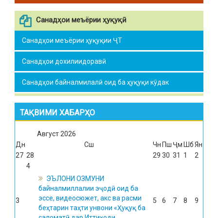
Санадҳои меъёрии ҳуқуқӣ
Санадҳои меъёрии ҳуқуқии ҶТ
Санадҳои дохилиидоравӣ
Санадҳои байналмилалӣ оид ба ҳуқуқи кӯдак
ТАҚВИМИ ХАБАРҲО
Август
2026
Дн
Сш
Чн
Пш
Ҷм
Шб
Ян
27
28
29
30
31
1
2
4
ЭЪЛОНИ ОЗМУНИ
байналмиллалии эҷодӣ оид ба
эссе, видеосюжет, акс ва расми
3
5
6
7
8
9
беҳтарин таҳти унвони «Ҳуқуқ ба
саломатӣ дар Иттиҳоди