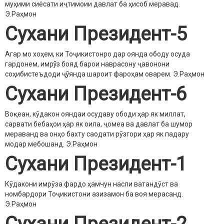
муҳими сиёсати иҷтимоии давлат ба ҳисоб меравад.
Э.Раҳмон
Сухани Президент-5
Агар мо хоҳем, ки Тоҷикистонро дар оянда ободу осуда
гардонем, имрўз бояд барои наврасону ҷавонони
соҳибистеъдоди ҷўянда шароит фароҳам оварем.
Э.Раҳмон
Сухани Президент-6
Воқеан, кӯдакон ояндаи осудаву ободи ҳар як миллат,
сарвати бебаҳои ҳар як оила, ҷомеа ва давлат ба шумор
мераванд ва онҳо бахту саодати рӯзгори ҳар як падару
модар мебошанд.
Э.Раҳмон
Сухани Президент-1
Кӯдакони имрӯза фардо ҳамчун насли ватандӯст ва
номбардори Тоҷикистони азизамон ба воя мерасанд.
Э.Раҳмон
Сухани Президент-2