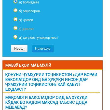
а) волидайн
б) омӯзгорон
в) ҷомеа
г) давлат
д) ҳеҷ кас гунаҳкор нест
МАВЗӮЪҲОИ МАЪМУЛӢ
ҚОНУНИ ҶУМҲУРИИ ТОҶИКИСТОН «ДАР БОРАИ
ВАКОЛАТДОР ОИД БА ҲУҚУҚИ ИНСОН ДАР
ҶУМҲУРИИ ТОҶИКИСТОН» КАЙ ҚАБУЛ
ШУДААСТ?
МАҚОМОТИ ВАКОЛАТДОР ОИД БА ҲУҚУҚИ
КӮДАК БО КАДОМ МАҚСАД ТАЪСИС ДОДА
МЕШАВАД?