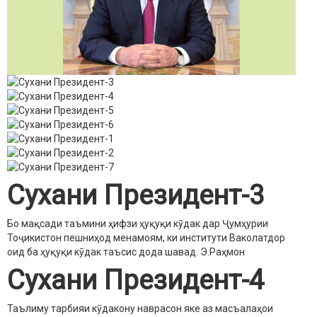
Сухани Президент-3
Бо мақсади таъмини ҳифзи ҳуқуқи кӯдак дар Ҷумҳурии
Тоҷикистон пешниҳод менамоям, ки институти Ваколатдор
оид ба ҳуқуқи кӯдак таъсис дода шавад.
Э.Раҳмон
Сухани Президент-4
Таълиму тарбияи кӯдакону наврасон яке аз масъалаҳои