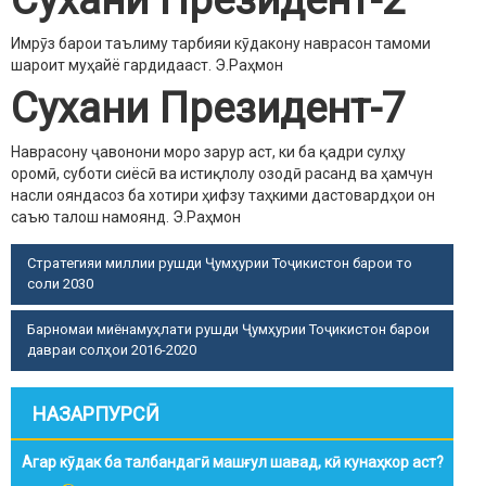
Имрӯз барои таълиму тарбияи кӯдакону наврасон тамоми
шароит муҳайё гардидааст.
Э.Раҳмон
Сухани Президент-7
Наврасону ҷавонони моро зарур аст, ки ба қадри сулҳу
оромӣ, суботи сиёсӣ ва истиқлолу озодӣ расанд ва ҳамчун
насли ояндасоз ба хотири ҳифзу таҳкими дастовардҳои он
саъю талош намоянд.
Э.Раҳмон
Стратегияи миллии рушди Ҷумҳурии Тоҷикистон барои то
соли 2030
Барномаи миёнамуҳлати рушди Ҷумҳурии Тоҷикистон барои
давраи солҳои 2016-2020
НАЗАРПУРСӢ
Агар кӯдак ба талбандагӣ машғул шавад, кӣ кунаҳкор аст?