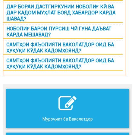
ДАР БОРАИ ДАСТГИРКУНИИ НОБОЛИҒ КӢ ВА
ДАР КАДОМ МУҲЛАТ БОЯД ХАБАРДОР КАРДА
ШАВАД?
НОБОЛИҒ БАРОИ ПУРСИШ ЧӢ ГУНА ДАЪВАТ
КАРДА МЕШАВАД?
САМТҲОИ ФАЪОЛИЯТИ ВАКОЛАТДОР ОИД БА
ҲУҚУҚИ КЎДАК КАДОМҲОЯНД?
САМТҲОИ ФАЪОЛИЯТИ ВАКОЛАТДОР ОИД БА
ҲУҚУҚИ КЎДАК КАДОМҲОЯНД?
Муроҷиат ба Ваколатдор