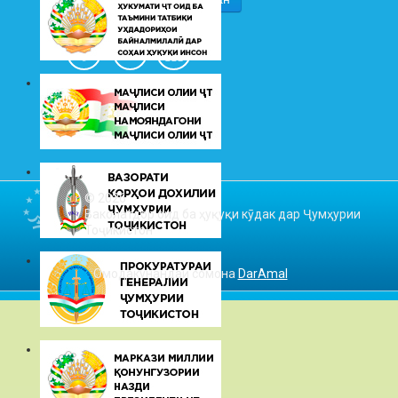
© 2026
Ваколатдор оид ба ҳуқуқи кӯдак дар Ҷумҳурии
Тоҷикистон
Омодакунандаи сомона
DarAmal