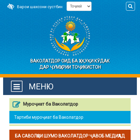
Барои шахсони сустбин
ВАКОЛАТДОР ОИД БА ҲУҚУҚИ КӮДАК
ДАР ҶУМҲУРИИ ТОҶИКИСТОН
МЕНЮ
Муроҷиат ба Ваколатдор
Тартиби муроҷиат ба Ваколатдор
БА САВОЛҲОИ ШУМО ВАКОЛАТДОР ҶАВОБ МЕДИҲАД