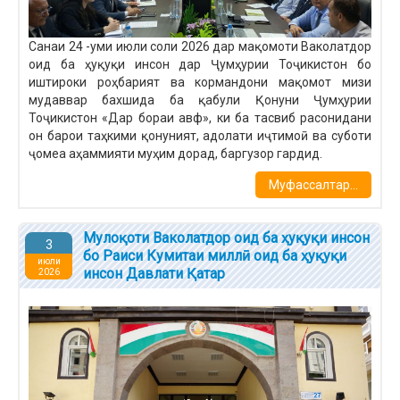
Санаи 24 -уми июли соли 2026 дар мақомоти Ваколатдор
оид ба ҳуқуқи инсон дар Ҷумҳурии Тоҷикистон бо
иштироки роҳбарият ва кормандони мақомот мизи
мудаввар бахшида ба қабули Қонуни Ҷумҳурии
Тоҷикистон «Дар бораи авф», ки ба тасвиб расонидани
он барои таҳкими қонуният, адолати иҷтимоӣ ва суботи
ҷомеа аҳаммияти муҳим дорад, баргузор гардид.
Муфассалтар...
Мулоқоти Ваколатдор оид ба ҳуқуқи инсон
3
бо Раиси Кумитаи миллӣ оид ба ҳуқуқи
июли
инсон Давлати Қатар
2026