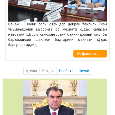
Санаи 11 июни соли 2026 дар доираи таҷлили Рӯзи
умумиҷаҳонии мубориза бо меҳнати кӯдак ҷаласаи
навбатии Шӯрои ҳамоҳангсозии байниидоравӣ оид ба
барҳамдиҳии шаклҳои бадтарини меҳнати кӯдак
баргузор гардид.
Муфассалтар...
Қаблӣ
Баъдӣ
Навбатӣ
Ниҳоӣ