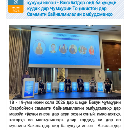
20
ҳуқуқи инсон - Ваколатдор оид ба ҳуқуқи
июни
кӯдак дар Ҷумҳурии Тоҷикистон дар
2026
Саммити байналмилалии омбудсменҳо
18
- 19-уми
июн
и
соли 2026
дар шаҳри Бокуи Ҷумҳурии
Озарбойҷон с
аммити байналмилалии омбудсменҳо дар
мавзӯи «Ҳуқуқи инсон дар асри зеҳни сунъӣ: имкониятҳо,
хатарҳо ва масъулиятҳо» доир гардид, ки дар он
муовини Ваколатдор оид ба ҳуқуқи инсон - Ваколатдор