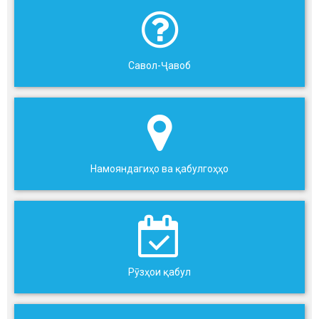
Савол-Ҷавоб
Намояндагиҳо ва қабулгоҳҳо
Рӯзҳои қабул