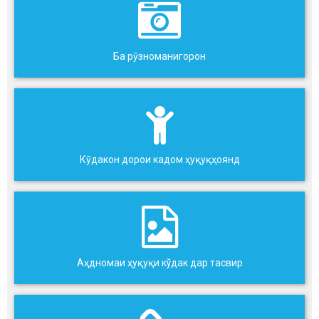
Ба рӯзноманигорон
Кӯдакон дорои кадом ҳуқуқҳоянд
Аҳдномаи ҳуқуқи кўдак дар тасвир