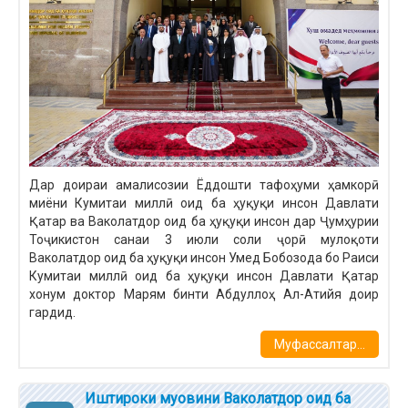
Дар доираи амалисозии Ёддошти тафоҳуми ҳамкорӣ
миёни Кумитаи миллӣ оид ба ҳуқуқи инсон Давлати
Қатар ва Ваколатдор оид ба ҳуқуқи инсон дар Ҷумҳурии
Тоҷикистон санаи 3 июли соли ҷорӣ мулоқоти
Ваколатдор оид ба ҳуқуқи инсон Умед Бобозода бо Раиси
Кумитаи миллӣ оид ба ҳуқуқи инсон Давлати Қатар
хонум доктор Марям бинти Абдуллоҳ Ал-Атийя доир
гардид.
Муфассалтар...
Иштироки муовини Ваколатдор оид ба