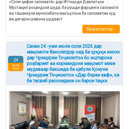
«Соли ҳифзи саломатӣ» дар Иттиҳоди Давлатҳои
Мустақил роҳандозӣ шуда, ба рушди фарҳанги саломатӣ
ва ташаккули муносибати масъулона ба саломатии худ
ва дигарон равона шудааст.
Муфассалтар...
Санаи 24 -уми июли соли 2026 дар
мақомоти Ваколатдор оид ба ҳуқуқи инсон
дар Ҷумҳурии Тоҷикистон бо иштироки
24
роҳбарият ва кормандони мақомот мизи
июли
мудаввар бахшида ба қабули Қонуни
2026
Ҷумҳурии Тоҷикистон «Дар бораи авф», ки
ба тасвиб расонидани он барои таҳки