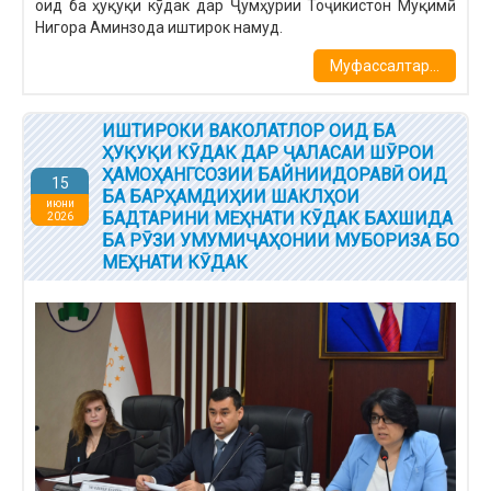
оид ба ҳуқуқи кӯдак дар Ҷумҳурии Тоҷикистон Муқимӣ
Нигора Аминзода иштирок намуд.
Муфассалтар...
ИШТИРОКИ ВАКОЛАТЛОР ОИД БА
ҲУҚУҚИ КӮДАК ДАР ҶАЛАСАИ ШӮРОИ
ҲАМОҲАНГСОЗИИ БАЙНИИДОРАВӢ ОИД
15
БА БАРҲАМДИҲИИ ШАКЛҲОИ
июни
БАДТАРИНИ МЕҲНАТИ КӮДАК БАХШИДА
2026
БА РӮЗИ УМУМИҶАҲОНИИ МУБОРИЗА БО
МЕҲНАТИ КӮДАК