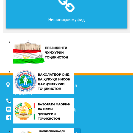
Нишониҳои муфид
734025, ш. Душанбе, кӯч. Ҷалол
Икромӣ 7
(+992 37) 2217352
info@vhk.tj
,
info@ombudsman.tj
/kudakon