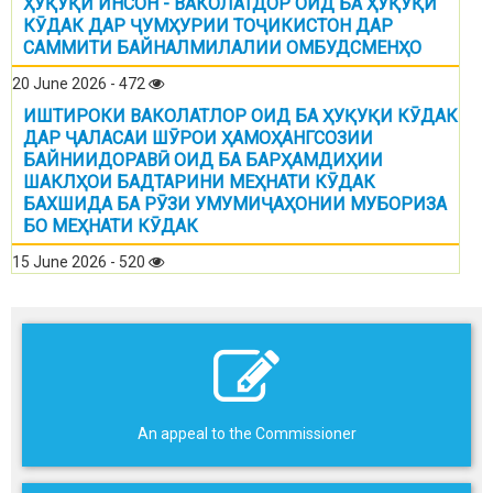
ҲУҚУҚИ ИНСОН - ВАКОЛАТДОР ОИД БА ҲУҚУҚИ
КӮДАК ДАР ҶУМҲУРИИ ТОҶИКИСТОН ДАР
САММИТИ БАЙНАЛМИЛАЛИИ ОМБУДСМЕНҲО
20 June 2026 - 472
ИШТИРОКИ ВАКОЛАТЛОР ОИД БА ҲУҚУҚИ КӮДАК
ДАР ҶАЛАСАИ ШӮРОИ ҲАМОҲАНГСОЗИИ
БАЙНИИДОРАВӢ ОИД БА БАРҲАМДИҲИИ
ШАКЛҲОИ БАДТАРИНИ МЕҲНАТИ КӮДАК
БАХШИДА БА РӮЗИ УМУМИҶАҲОНИИ МУБОРИЗА
БО МЕҲНАТИ КӮДАК
15 June 2026 - 520
An appeal to the Commissioner