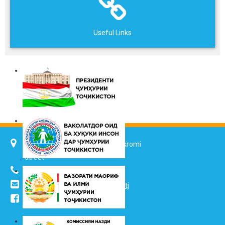
Useful Links
734025, Dushanbe city, 7 Jalol Ikromi
street
(+992 37) 2217352
info@vhk.tj
,
info@ombudsman.tj
/kudakon