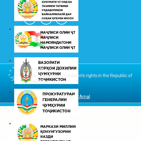
© 2026
Commissioner for children’s rights in the Republic of
Tajikistan
Developed by
DarAmal