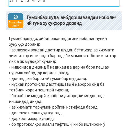
31
1
2
3
4
5
6
28
Гумонбаршуда, айбдоршавандаи ноболиғ
чӣ гуна ҳуқуқҳоро доранд
November
2017
Гумонбаршуда, айбдоршавандагони ноболиғ чунин
ҳуқуқҳо доранд:
- аз лаҳзаи воқеан дастгир шудан бетаъхир аз хизмати
ҳимоятгар истифода баранд, бе мамониат бо ҳимоятгар
як ба як мулоқот кунанд;
- нишондод диҳанд ё надиҳад ва дар ин бора пеш аз
пурсиш хабардор карда шавад;
- донанд, ки барои чӣ гумонбар шудаанд;
- нусхаи протоколи дастгиршавӣ ё қарорро оид ба
татбиқи чораи пешгирӣ гиранд;
- бо забони модарӣ ё забони дигаре, ки медонанд,
нишондод диҳад;
- аз хизмати тарҷумон ройгон истифода барад;
- далелҳо пешниҳод кунанд;
- дархост изҳор кунанд;
- бо протоколҳои амали тафтишӣ, ки бо иштироки ў