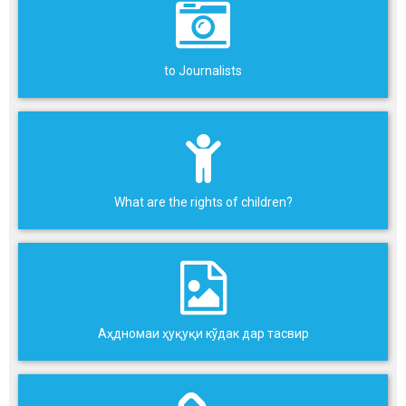
to Journalists
What are the rights of children?
Аҳдномаи ҳуқуқи кўдак дар тасвир