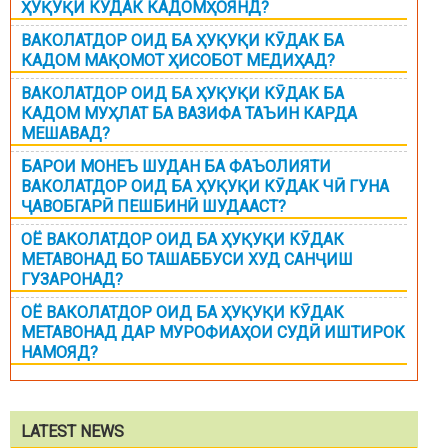
ҲУҚУҚИ КЎДАК КАДОМҲОЯНД?
ВАКОЛАТДОР ОИД БА ҲУҚУҚИ КӮДАК БА
КАДОМ МАҚОМОТ ҲИСОБОТ МЕДИҲАД?
ВАКОЛАТДОР ОИД БА ҲУҚУҚИ КӮДАК БА
КАДОМ МУҲЛАТ БА ВАЗИФА ТАЪИН КАРДА
МЕШАВАД?
БАРОИ МОНЕЪ ШУДАН БА ФАЪОЛИЯТИ
ВАКОЛАТДОР ОИД БА ҲУҚУҚИ КӮДАК ЧӢ ГУНА
ҶАВОБГАРӢ ПЕШБИНӢ ШУДААСТ?
ОЁ ВАКОЛАТДОР ОИД БА ҲУҚУҚИ КӮДАК
МЕТАВОНАД БО ТАШАББУСИ ХУД САНҶИШ
ГУЗАРОНАД?
ОЁ ВАКОЛАТДОР ОИД БА ҲУҚУҚИ КӮДАК
МЕТАВОНАД ДАР МУРОФИАҲОИ СУДӢ ИШТИРОК
НАМОЯД?
LATEST NEWS