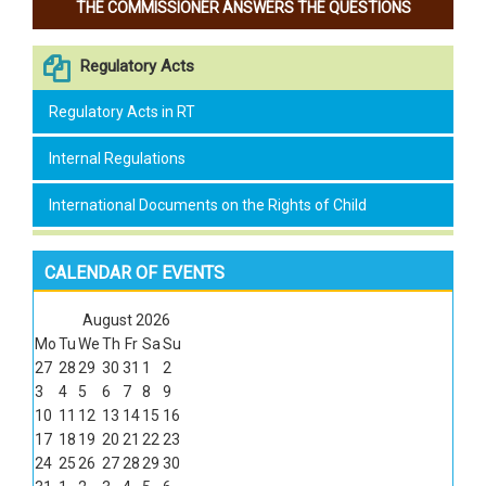
THE COMMISSIONER ANSWERS THE QUESTIONS
Regulatory Acts
Regulatory Acts in RT
Internal Regulations
International Documents on the Rights of Child
CALENDAR OF EVENTS
August
2026
Mo
Tu
We
Th
Fr
Sa
Su
27
28
29
30
31
1
2
3
4
5
6
7
8
9
10
11
12
13
14
15
16
17
18
19
20
21
22
23
24
25
26
27
28
29
30