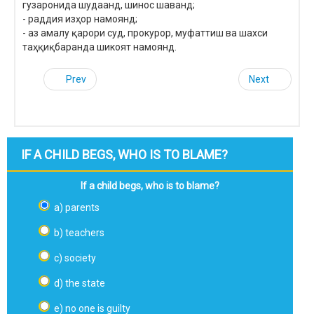
гузаронида шудаанд, шинос шаванд;
- раддия изҳор намоянд;
- аз амалу қарори суд, прокурор, муфаттиш ва шахси
таҳқиқбаранда шикоят намоянд.
Prev
Next
IF A CHILD BEGS, WHO IS TO BLAME?
If a child begs, who is to blame?
a) parents
b) teachers
c) society
d) the state
e) no one is guilty