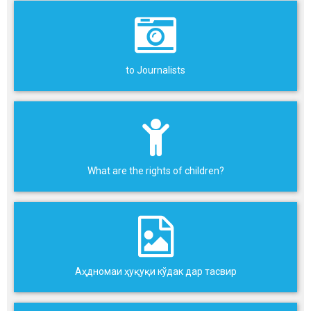
to Journalists
What are the rights of children?
Аҳдномаи ҳуқуқи кўдак дар тасвир