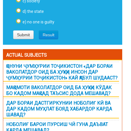
c) society
d) the state
e) no one is guilty
ACTUAL SUBJECTS
ҚОНУНИ ҶУМҲУРИИ ТОҶИКИСТОН «ДАР БОРАИ
ВАКОЛАТДОР ОИД БА ҲУҚУҚИ ИНСОН ДАР
ҶУМҲУРИИ ТОҶИКИСТОН» КАЙ ҚАБУЛ ШУДААСТ?
МАҚОМОТИ ВАКОЛАТДОР ОИД БА ҲУҚУҚИ КӮДАК
БО КАДОМ МАҚСАД ТАЪСИС ДОДА МЕШАВАД?
ДАР БОРАИ ДАСТГИРКУНИИ НОБОЛИҒ КӢ ВА
ДАР КАДОМ МУҲЛАТ БОЯД ХАБАРДОР КАРДА
ШАВАД?
НОБОЛИҒ БАРОИ ПУРСИШ ЧӢ ГУНА ДАЪВАТ
КАРДА МЕШАВАД?