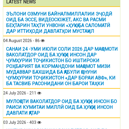
LATEST NEWS
ЭЪЛОНИ ОЗМУНИ БАЙНАЛМИЛЛАЛИИ ЭҶОДӢ
ОИД БА ЭССЕ, ВИДЕОСЮЖЕТ, АКС ВА РАСМИ
БЕҲТАРИН ТАҲТИ УНВОНИ «ҲУҚУҚ БА САЛОМАТӢ
ДАР ИТТИҲОДИ ДАВЛАТҲОИ МУСТАҚИЛ
04 August 2026 - 86
САНАИ 24 -УМИ ИЮЛИ СОЛИ 2026 ДАР МАҚОМОТИ
ВАКОЛАТДОР ОИД БА ҲУҚУҚИ ИНСОН ДАР
ҶУМҲУРИИ ТОҶИКИСТОН БО ИШТИРОКИ
РОҲБАРИЯТ ВА КОРМАНДОНИ МАҚОМОТ МИЗИ
МУДАВВАР БАХШИДА БА ҚАБУЛИ ҚОНУНИ
ҶУМҲУРИИ ТОҶИКИСТОН «ДАР БОРАИ АВФ», КИ
БА ТАСВИБ РАСОНИДАНИ ОН БАРОИ ТАҲКИ
24 July 2026 - 211
МУЛОҚОТИ ВАКОЛАТДОР ОИД БА ҲУҚУҚИ ИНСОН БО
РАИСИ КУМИТАИ МИЛЛӢ ОИД БА ҲУҚУҚИ ИНСОН
ДАВЛАТИ ҚАТАР
03 July 2026 - 403