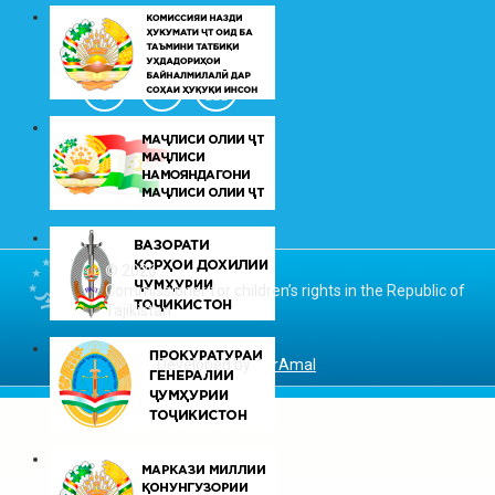
© 2026
Commissioner for children’s rights in the Republic of
Tajikistan
Developed by
DarAmal