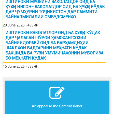
ИШТИРОКИ МУОВИНИ ВАКОЛАТДОР ОИД БА
ҲУҚУҚИ ИНСОН - ВАКОЛАТДОР ОИД БА ҲУҚУҚИ КӮДАК
ДАР ҶУМҲУРИИ ТОҶИКИСТОН ДАР САММИТИ
БАЙНАЛМИЛАЛИИ ОМБУДСМЕНҲО
20 June 2026 - 488
ИШТИРОКИ ВАКОЛАТЛОР ОИД БА ҲУҚУҚИ КӮДАК
ДАР ҶАЛАСАИ ШӮРОИ ҲАМОҲАНГСОЗИИ
БАЙНИИДОРАВӢ ОИД БА БАРҲАМДИҲИИ
ШАКЛҲОИ БАДТАРИНИ МЕҲНАТИ КӮДАК
БАХШИДА БА РӮЗИ УМУМИҶАҲОНИИ МУБОРИЗА
БО МЕҲНАТИ КӮДАК
15 June 2026 - 533
An appeal to the Commissioner