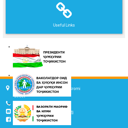
Useful Links
734025, Dushanbe city, 7 Jalol Ikromi
street
(+992 37) 2217352
info@vhk.tj
,
info@ombudsman.tj
/kudakon