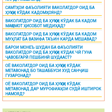
САМТҲОИ ФАЪОЛИЯТИ ВАКОЛАТДОР ОИД БА
ҲУҚУҚИ КЎДАК КАДОМҲОЯНД?
ВАКОЛАТДОР ОИД БА ҲУҚУҚИ КӮДАК БА КАДОМ
МАҚОМОТ ҲИСОБОТ МЕДИҲАД?
ВАКОЛАТДОР ОИД БА ҲУҚУҚИ КӮДАК БА КАДОМ
МУҲЛАТ БА ВАЗИФА ТАЪИН КАРДА МЕШАВАД?
БАРОИ МОНЕЪ ШУДАН БА ФАЪОЛИЯТИ
ВАКОЛАТДОР ОИД БА ҲУҚУҚИ КӮДАК ЧӢ ГУНА
ҶАВОБГАРӢ ПЕШБИНӢ ШУДААСТ?
ОЁ ВАКОЛАТДОР ОИД БА ҲУҚУҚИ КӮДАК
МЕТАВОНАД БО ТАШАББУСИ ХУД САНҶИШ
ГУЗАРОНАД?
ОЁ ВАКОЛАТДОР ОИД БА ҲУҚУҚИ КӮДАК
МЕТАВОНАД ДАР МУРОФИАҲОИ СУДӢ ИШТИРОК
НАМОЯД?