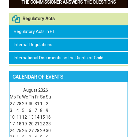
THE COMMISSIONER ANSWERS THE QUESTIONS
Regulatory Acts
Regulatory Acts in RT
Internal Regulations
International Documents on the Rights of Child
CALENDAR OF EVENTS
August
2026
Mo
Tu
We
Th
Fr
Sa
Su
27
28
29
30
31
1
2
3
4
5
6
7
8
9
10
11
12
13
14
15
16
17
18
19
20
21
22
23
24
25
26
27
28
29
30