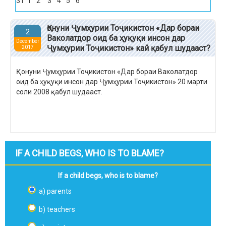
31
1
2
3
4
5
6
Қонуни Ҷумҳурии Тоҷикистон «Дар бораи
2
Ваколатдор оид ба ҳуқуқи инсон дар
December
Ҷумҳурии Тоҷикистон» кай қабул шудааст?
2017
Қонуни Ҷумҳурии Тоҷикистон «Дар бораи Ваколатдор
оид ба ҳуқуқи инсон дар Ҷумҳурии Тоҷикистон» 20 марти
соли 2008 қабул шудааст.
IF A CHILD BEGS, WHO IS TO BLAME?
If a child begs, who is to blame?
a) parents
b) teachers