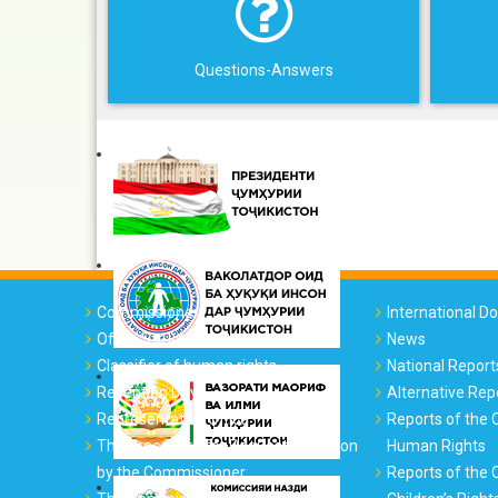
Questions-Answers
Commissioner
International 
Office Structure
News
Classifier of human rights
National Report
Reception Days
Alternative Rep
Representative Office
Reports of the
The Procedure for Requesting Action
Human Rights
by the Commissioner
Reports of the