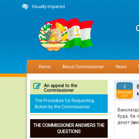
Visually impaired
Home
About Commissioner
News
An appeal to the
2
Commissioner
December
2017
The Procedure for Requesting
Action by the Commissioner
Ваколатдо
буда, ба 
деҳот (ҷа
THE COMMISSIONER ANSWERS THE
QUESTIONS