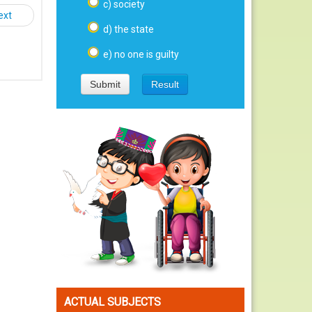
c) society
ext
d) the state
e) no one is guilty
ACTUAL SUBJECTS