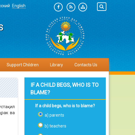
сский
English
S
Support Children
Library
Contacts Us
IF A CHILD BEGS, WHO IS TO
BLAME?
If a child begs, who is to blame?
устақил
ҳрак ва
a) parents
b) teachers