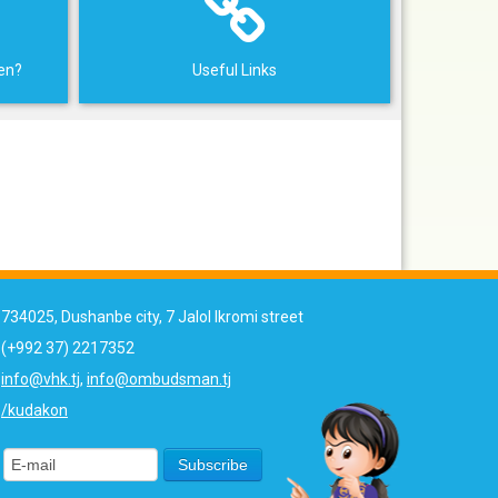
ren?
Useful Links
734025, Dushanbe city, 7 Jalol Ikromi street
(+992 37) 2217352
info@vhk.tj
,
info@ombudsman.tj
/kudakon