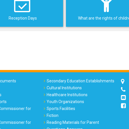
Reception Days
What are the rights of child
Documents
Secondary Education Establishments
Cultural Institutions
s
Healthcare Institutions
orts
Youth Organizations
 Commissioner for
Sports Facilities
Fiction
 Commissioner for
Reading Materials for Parent