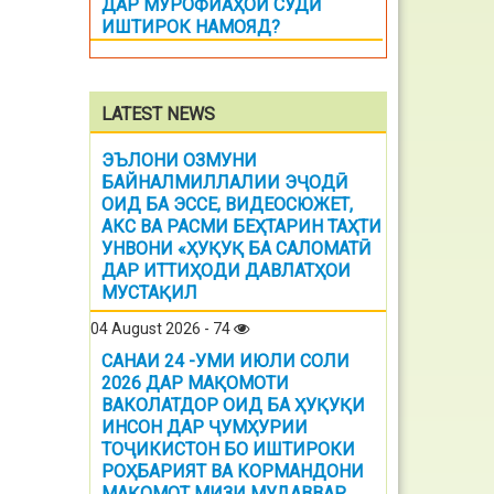
ДАР МУРОФИАҲОИ СУДӢ
ИШТИРОК НАМОЯД?
LATEST NEWS
ЭЪЛОНИ ОЗМУНИ
БАЙНАЛМИЛЛАЛИИ ЭҶОДӢ
ОИД БА ЭССЕ, ВИДЕОСЮЖЕТ,
АКС ВА РАСМИ БЕҲТАРИН ТАҲТИ
УНВОНИ «ҲУҚУҚ БА САЛОМАТӢ
ДАР ИТТИҲОДИ ДАВЛАТҲОИ
МУСТАҚИЛ
04 August 2026 - 74
САНАИ 24 -УМИ ИЮЛИ СОЛИ
2026 ДАР МАҚОМОТИ
ВАКОЛАТДОР ОИД БА ҲУҚУҚИ
ИНСОН ДАР ҶУМҲУРИИ
ТОҶИКИСТОН БО ИШТИРОКИ
РОҲБАРИЯТ ВА КОРМАНДОНИ
МАҚОМОТ МИЗИ МУДАВВАР