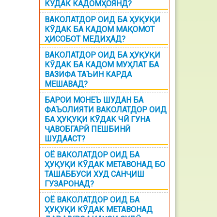
КЎДАК КАДОМҲОЯНД?
ВАКОЛАТДОР ОИД БА ҲУҚУҚИ
КӮДАК БА КАДОМ МАҚОМОТ
ҲИСОБОТ МЕДИҲАД?
ВАКОЛАТДОР ОИД БА ҲУҚУҚИ
КӮДАК БА КАДОМ МУҲЛАТ БА
ВАЗИФА ТАЪИН КАРДА
МЕШАВАД?
БАРОИ МОНЕЪ ШУДАН БА
ФАЪОЛИЯТИ ВАКОЛАТДОР ОИД
БА ҲУҚУҚИ КӮДАК ЧӢ ГУНА
ҶАВОБГАРӢ ПЕШБИНӢ
ШУДААСТ?
ОЁ ВАКОЛАТДОР ОИД БА
ҲУҚУҚИ КӮДАК МЕТАВОНАД БО
ТАШАББУСИ ХУД САНҶИШ
ГУЗАРОНАД?
ОЁ ВАКОЛАТДОР ОИД БА
ҲУҚУҚИ КӮДАК МЕТАВОНАД