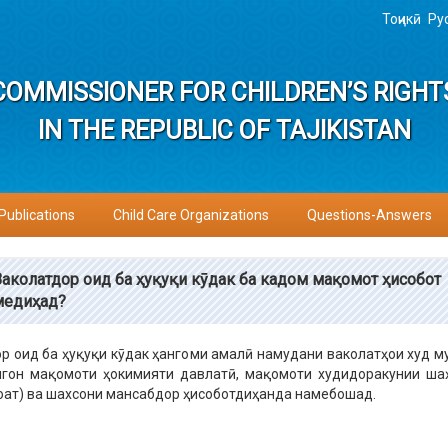
Тоҷикӣ
Ру
COMMISSIONER FOR CHILDREN’S RIGHT
IN THE REPUBLIC OF TAJIKISTAN
Publications
Child Care Organizations
Questions-Answers
Ваколатдор оид ба ҳуқуқи кӯдак ба кадом мақомот ҳисобот
медиҳад?
р оид ба ҳуқуқи кӯдак ҳангоми амалӣ намудани ваколатҳои худ м
ягон мақомоти ҳокимияти давлатӣ, мақомоти худидоракунии ша
моат) ва шахсони мансабдор ҳисоботдиҳанда намебошад.