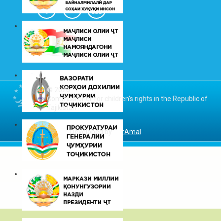
© 2026
Commissioner for children’s rights in the Republic of
Tajikistan
Developed by
DarAmal