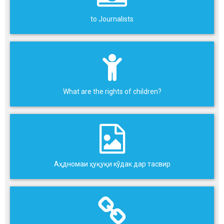
to Journalists
What are the rights of children?
Аҳдномаи ҳуқуқи кўдак дар тасвир