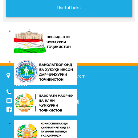
Useful Links
734025, Dushanbe city, 7 Jalol Ikromi
street
(+992 37) 2217352
info@vhk.tj
,
info@ombudsman.tj
/kudakon