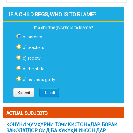
IF A CHILD BEGS, WHO IS TO BLAME?
If a child begs, who is to blame?
a) parents
b) teachers
c) society
d) the state
e) no one is guilty
ACTUAL SUBJECTS
ҚОНУНИ ҶУМҲУРИИ ТОҶИКИСТОН «ДАР БОРАИ
ВАКОЛАТДОР ОИД БА ҲУҚУҚИ ИНСОН ДАР