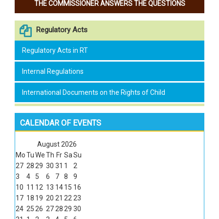
THE COMMISSIONER ANSWERS THE QUESTIONS
Regulatory Acts
Regulatory Acts in RT
Internal Regulations
International Documents on the Rights of Child
CALENDAR OF EVENTS
August
2026
Mo
Tu
We
Th
Fr
Sa
Su
27
28
29
30
31
1
2
3
4
5
6
7
8
9
10
11
12
13
14
15
16
17
18
19
20
21
22
23
24
25
26
27
28
29
30