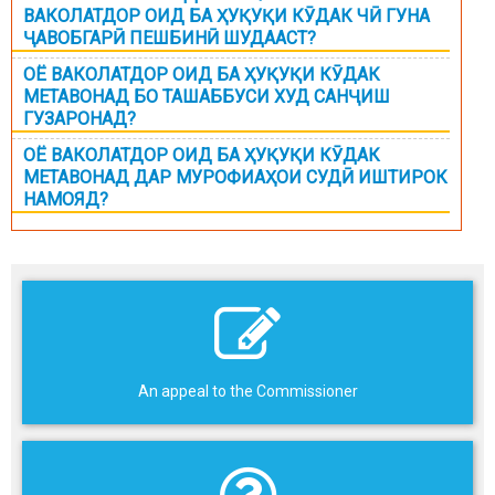
ВАКОЛАТДОР ОИД БА ҲУҚУҚИ КӮДАК ЧӢ ГУНА
ҶАВОБГАРӢ ПЕШБИНӢ ШУДААСТ?
ОЁ ВАКОЛАТДОР ОИД БА ҲУҚУҚИ КӮДАК
МЕТАВОНАД БО ТАШАББУСИ ХУД САНҶИШ
ГУЗАРОНАД?
ОЁ ВАКОЛАТДОР ОИД БА ҲУҚУҚИ КӮДАК
МЕТАВОНАД ДАР МУРОФИАҲОИ СУДӢ ИШТИРОК
НАМОЯД?
An appeal to the Commissioner