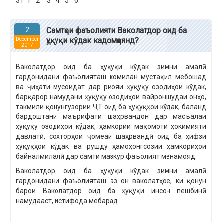
31
1
2
3
4
5
6
2
Самтҳои фаъолияти Ваколатдор оид ба
ҳуқуқи кўдак кадомҳоянд?
December
2017
Ваколатдор оид ба ҳуқуқи кўдак зимни амалӣ
гардонидани фаъолияташ комилан мустақил мебошад
ва ҷиҳати мусоидат дар риояи ҳуқуқу озодиҳои кўдак,
барқарор намудани ҳуқуқу озодиҳои вайроншудаи онҳо,
такмили қонунгузории ҶТ оид ба ҳуқуқҳои кўдак, баланд
бардоштани маърифати шаҳрвандон дар масъалаи
ҳуқуқу озодиҳои кўдак, ҳамкории мақомоти ҳокимияти
давлатӣ, сохторҳои ҷомеаи шаҳрвандӣ оид ба ҳифзи
ҳуқуқҳои кўдак ва рушду ҳамоҳонгсозии ҳамкориҳои
байналмилалӣ дар самти мазкур фаъолият менамояд.
Ваколатдор оид ба ҳуқуқи кўдак зимни амалӣ
гардонидани фаъолияташ аз он ваколатҳое, ки қонун
барои Ваколатдор оид ба ҳуқуқи инсон пешбинӣ
намудааст, истифода мебарад.