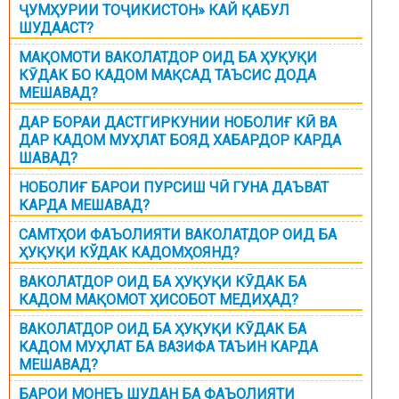
ҶУМҲУРИИ ТОҶИКИСТОН» КАЙ ҚАБУЛ
ШУДААСТ?
МАҚОМОТИ ВАКОЛАТДОР ОИД БА ҲУҚУҚИ
КӮДАК БО КАДОМ МАҚСАД ТАЪСИС ДОДА
МЕШАВАД?
ДАР БОРАИ ДАСТГИРКУНИИ НОБОЛИҒ КӢ ВА
ДАР КАДОМ МУҲЛАТ БОЯД ХАБАРДОР КАРДА
ШАВАД?
НОБОЛИҒ БАРОИ ПУРСИШ ЧӢ ГУНА ДАЪВАТ
КАРДА МЕШАВАД?
САМТҲОИ ФАЪОЛИЯТИ ВАКОЛАТДОР ОИД БА
ҲУҚУҚИ КЎДАК КАДОМҲОЯНД?
ВАКОЛАТДОР ОИД БА ҲУҚУҚИ КӮДАК БА
КАДОМ МАҚОМОТ ҲИСОБОТ МЕДИҲАД?
ВАКОЛАТДОР ОИД БА ҲУҚУҚИ КӮДАК БА
КАДОМ МУҲЛАТ БА ВАЗИФА ТАЪИН КАРДА
МЕШАВАД?
БАРОИ МОНЕЪ ШУДАН БА ФАЪОЛИЯТИ