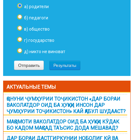
а) родители
б) педагоги
в) общество
г) государство
д) никто не виноват
АКТУАЛЬНЫЕ ТЕМЫ
ҚОНУНИ ҶУМҲУРИИ ТОҶИКИСТОН «ДАР БОРАИ
ВАКОЛАТДОР ОИД БА ҲУҚУҚИ ИНСОН ДАР
ҶУМҲУРИИ ТОҶИКИСТОН» КАЙ ҚАБУЛ ШУДААСТ?
МАҚОМОТИ ВАКОЛАТДОР ОИД БА ҲУҚУҚИ КӮДАК
БО КАДОМ МАҚСАД ТАЪСИС ДОДА МЕШАВАД?
ДАР БОРАИ ДАСТГИРКУНИИ НОБОЛИҒ КӢ ВА