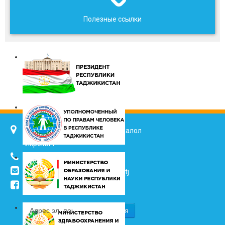
Полезные ссылки
734025, г. Душанбе, улица Джалол
Икроми 7
(+992 37) 2217352
info@vhk.tj
,
info@ombudsman.tj
/kudakon