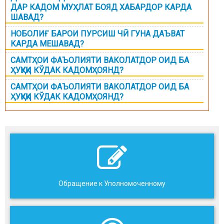
ДАР КАДОМ МУҲЛАТ БОЯД ХАБАРДОР КАРДА
ШАВАД?
НОБОЛИҒ БАРОИ ПУРСИШ ЧӢ ГУНА ДАЪВАТ
КАРДА МЕШАВАД?
САМТҲОИ ФАЪОЛИЯТИ ВАКОЛАТДОР ОИД БА
ҲУҚУҚИ КЎДАК КАДОМҲОЯНД?
САМТҲОИ ФАЪОЛИЯТИ ВАКОЛАТДОР ОИД БА
ҲУҚУҚИ КЎДАК КАДОМҲОЯНД?
Обращение к Уполномоченному