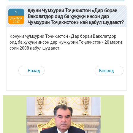
Қонуни Ҷумҳурии Тоҷикистон «Дар бораи
2
Ваколатдор оид ба ҳуқуқи инсон дар
декабря
Ҷумҳурии Тоҷикистон» кай қабул шудааст?
2017
Қонуни Ҷумҳурии Тоҷикистон «Дар бораи Ваколатдор
оид ба ҳуқуқи инсон дар Ҷумҳурии Тоҷикистон» 20 марти
соли 2008 қабул шудааст.
Назад
Вперёд