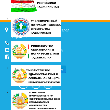
734025, г. Душанбе, улица Джалол
Икроми 7
(+992 37) 2217352
info@vhk.tj
,
info@ombudsman.tj
/kudakon