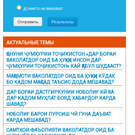
д) никто не виноват
АКТУАЛЬНЫЕ ТЕМЫ
ҚОНУНИ ҶУМҲУРИИ ТОҶИКИСТОН «ДАР БОРАИ
ВАКОЛАТДОР ОИД БА ҲУҚУҚИ ИНСОН ДАР
ҶУМҲУРИИ ТОҶИКИСТОН» КАЙ ҚАБУЛ ШУДААСТ?
МАҚОМОТИ ВАКОЛАТДОР ОИД БА ҲУҚУҚИ КӮДАК
БО КАДОМ МАҚСАД ТАЪСИС ДОДА МЕШАВАД?
ДАР БОРАИ ДАСТГИРКУНИИ НОБОЛИҒ КӢ ВА
ДАР КАДОМ МУҲЛАТ БОЯД ХАБАРДОР КАРДА
ШАВАД?
НОБОЛИҒ БАРОИ ПУРСИШ ЧӢ ГУНА ДАЪВАТ
КАРДА МЕШАВАД?
САМТҲОИ ФАЪОЛИЯТИ ВАКОЛАТДОР ОИД БА