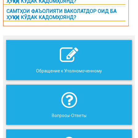
ҲУҚУҚИ КЎДАК КАДОМҲОЯНД?
САМТҲОИ ФАЪОЛИЯТИ ВАКОЛАТДОР ОИД БА
ҲУҚУҚИ КЎДАК КАДОМҲОЯНД?
Обращение к Уполномоченному
Вопросы-Ответы