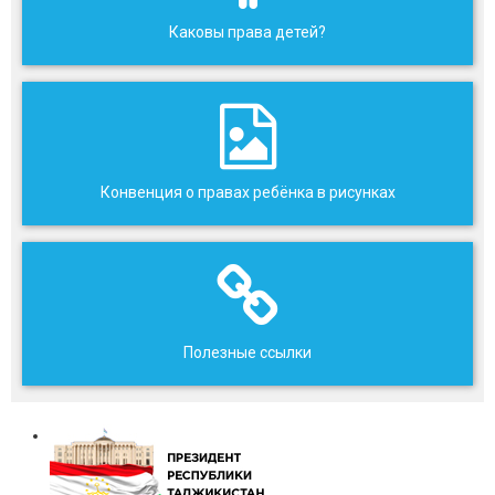
Каковы права детей?
Конвенция о правах ребёнка в рисунках
Полезные ссылки