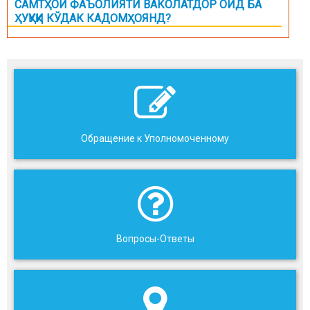
САМТҲОИ ФАЪОЛИЯТИ ВАКОЛАТДОР ОИД БА
ҲУҚУҚИ КЎДАК КАДОМҲОЯНД?
Обращение к Уполномоченному
Вопросы-Ответы