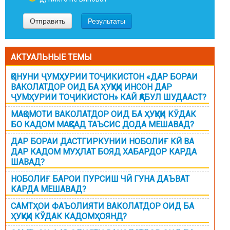
АКТУАЛЬНЫЕ ТЕМЫ
ҚОНУНИ ҶУМҲУРИИ ТОҶИКИСТОН «ДАР БОРАИ
ВАКОЛАТДОР ОИД БА ҲУҚУҚИ ИНСОН ДАР
ҶУМҲУРИИ ТОҶИКИСТОН» КАЙ ҚАБУЛ ШУДААСТ?
МАҚОМОТИ ВАКОЛАТДОР ОИД БА ҲУҚУҚИ КӮДАК
БО КАДОМ МАҚСАД ТАЪСИС ДОДА МЕШАВАД?
ДАР БОРАИ ДАСТГИРКУНИИ НОБОЛИҒ КӢ ВА
ДАР КАДОМ МУҲЛАТ БОЯД ХАБАРДОР КАРДА
ШАВАД?
НОБОЛИҒ БАРОИ ПУРСИШ ЧӢ ГУНА ДАЪВАТ
КАРДА МЕШАВАД?
САМТҲОИ ФАЪОЛИЯТИ ВАКОЛАТДОР ОИД БА
ҲУҚУҚИ КЎДАК КАДОМҲОЯНД?