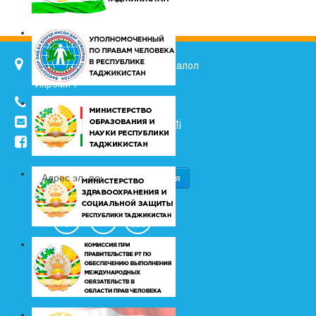
734025, г. Душанбе, улица Джалол
Икроми 7
(+992 37) 2217352
info@vhk.tj
,
info@ombudsman.tj
/kudakon