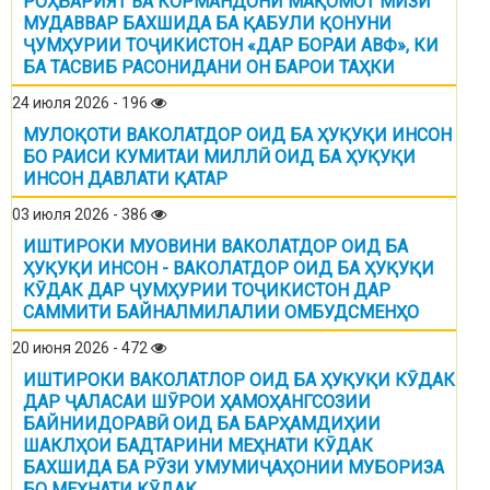
РОҲБАРИЯТ ВА КОРМАНДОНИ МАҚОМОТ МИЗИ
МУДАВВАР БАХШИДА БА ҚАБУЛИ ҚОНУНИ
ҶУМҲУРИИ ТОҶИКИСТОН «ДАР БОРАИ АВФ», КИ
БА ТАСВИБ РАСОНИДАНИ ОН БАРОИ ТАҲКИ
24 июля 2026 - 196
МУЛОҚОТИ ВАКОЛАТДОР ОИД БА ҲУҚУҚИ ИНСОН
БО РАИСИ КУМИТАИ МИЛЛӢ ОИД БА ҲУҚУҚИ
ИНСОН ДАВЛАТИ ҚАТАР
03 июля 2026 - 386
ИШТИРОКИ МУОВИНИ ВАКОЛАТДОР ОИД БА
ҲУҚУҚИ ИНСОН - ВАКОЛАТДОР ОИД БА ҲУҚУҚИ
КӮДАК ДАР ҶУМҲУРИИ ТОҶИКИСТОН ДАР
САММИТИ БАЙНАЛМИЛАЛИИ ОМБУДСМЕНҲО
20 июня 2026 - 472
ИШТИРОКИ ВАКОЛАТЛОР ОИД БА ҲУҚУҚИ КӮДАК
ДАР ҶАЛАСАИ ШӮРОИ ҲАМОҲАНГСОЗИИ
БАЙНИИДОРАВӢ ОИД БА БАРҲАМДИҲИИ
ШАКЛҲОИ БАДТАРИНИ МЕҲНАТИ КӮДАК
БАХШИДА БА РӮЗИ УМУМИҶАҲОНИИ МУБОРИЗА
БО МЕҲНАТИ КӮДАК