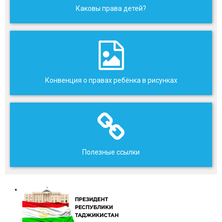
Каковы права детей?
Конвенция о правах ребёнка в рисунках
Полезные ссылки