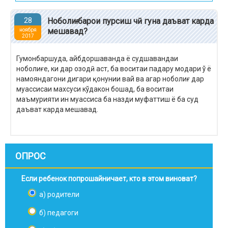
28
Ноболиғ барои пурсиш чӣ гуна даъват карда
мешавад?
ноября
2017
Гумонбаршуда, айбдоршаванда ё судшавандаи
ноболиғе, ки дар озодӣ аст, ба воситаи падару модари ў ё
намояндагони дигари қонунии вай ва агар ноболиғ дар
муассисаи махсуси кўдакон бошад, ба воситаи
маъмурияти ин муассиса ба назди муфаттиш ё ба суд
даъват карда мешавад.
ОПРОС
Если ребенок попрошайничает, кто в этом виноват?
а) родители
б) педагоги