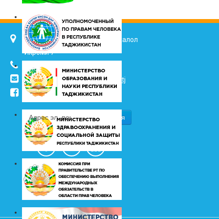
734025, г. Душанбе, улица Джалол
Икроми 7
(+992 37) 2217352
info@vhk.tj
,
info@ombudsman.tj
/kudakon