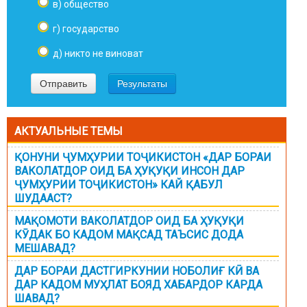
в) общество
г) государство
д) никто не виноват
АКТУАЛЬНЫЕ ТЕМЫ
ҚОНУНИ ҶУМҲУРИИ ТОҶИКИСТОН «ДАР БОРАИ
ВАКОЛАТДОР ОИД БА ҲУҚУҚИ ИНСОН ДАР
ҶУМҲУРИИ ТОҶИКИСТОН» КАЙ ҚАБУЛ
ШУДААСТ?
МАҚОМОТИ ВАКОЛАТДОР ОИД БА ҲУҚУҚИ
КӮДАК БО КАДОМ МАҚСАД ТАЪСИС ДОДА
МЕШАВАД?
ДАР БОРАИ ДАСТГИРКУНИИ НОБОЛИҒ КӢ ВА
ДАР КАДОМ МУҲЛАТ БОЯД ХАБАРДОР КАРДА
ШАВАД?