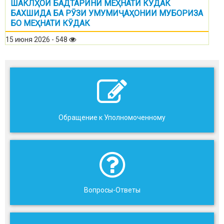
ШАКЛҲОИ БАДТАРИНИ МЕҲНАТИ КӮДАК
БАХШИДА БА РӮЗИ УМУМИҶАҲОНИИ МУБОРИЗА
БО МЕҲНАТИ КӮДАК
15 июня 2026 - 548
Обращение к Уполномоченному
Вопросы-Ответы