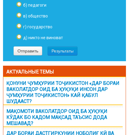
б) педагоги
в) общество
г) государство
д) никто не виноват
АКТУАЛЬНЫЕ ТЕМЫ
ҚОНУНИ ҶУМҲУРИИ ТОҶИКИСТОН «ДАР БОРАИ
ВАКОЛАТДОР ОИД БА ҲУҚУҚИ ИНСОН ДАР
ҶУМҲУРИИ ТОҶИКИСТОН» КАЙ ҚАБУЛ
ШУДААСТ?
МАҚОМОТИ ВАКОЛАТДОР ОИД БА ҲУҚУҚИ
КӮДАК БО КАДОМ МАҚСАД ТАЪСИС ДОДА
МЕШАВАД?
ДАР БОРАИ ДАСТГИРКУНИИ НОБОЛИҒ КӢ ВА