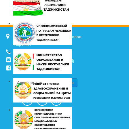
734025, г. Душанбе, улица Джалол
Икроми 7
(+992 37) 2217352
info@vhk.tj
,
info@ombudsman.tj
/kudakon