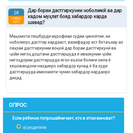
Дар бораи дастгиркунии ноболиғ кӣ ва дар
28
кадом муҳлат бояд хабардор карда
ноября
шавад?
2017
Мақомоти пешбурди мурофиаи судии ҷиноятие, ки
ноболиғро дастгир кардааст, вазифадор аст бетаъхир аз
лаҳзаи дастгиркунии воқеӣ дар бораи дастгиркунӣ ва
ҷойи нигоҳ доштани дастгиршуда ё ивазкунии ҷойи
нигоҳдории дастгиршуда ягон аъзои болиғи оила ё
хешовандони наздикро хабардор кунад ё ба худи
дастгиршуда имконияти чунин хабардор карданро
диҳад.
ОПРОС
Если ребенок попрошайничает, кто в этом виноват?
а) родители