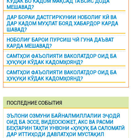
КӮДАК БО КАДОМ МАҚСАД ТАЪСИС ДОДА
МЕШАВАД?
ДАР БОРАИ ДАСТГИРКУНИИ НОБОЛИҒ КӢ ВА
ДАР КАДОМ МУҲЛАТ БОЯД ХАБАРДОР КАРДА
ШАВАД?
НОБОЛИҒ БАРОИ ПУРСИШ ЧӢ ГУНА ДАЪВАТ
КАРДА МЕШАВАД?
САМТҲОИ ФАЪОЛИЯТИ ВАКОЛАТДОР ОИД БА
ҲУҚУҚИ КЎДАК КАДОМҲОЯНД?
САМТҲОИ ФАЪОЛИЯТИ ВАКОЛАТДОР ОИД БА
ҲУҚУҚИ КЎДАК КАДОМҲОЯНД?
ПОСЛЕДНИЕ СОБЫТИЯ
ЭЪЛОНИ ОЗМУНИ БАЙНАЛМИЛЛАЛИИ ЭҶОДӢ
ОИД БА ЭССЕ, ВИДЕОСЮЖЕТ, АКС ВА РАСМИ
БЕҲТАРИН ТАҲТИ УНВОНИ «ҲУҚУҚ БА САЛОМАТӢ
ДАР ИТТИҲОДИ ДАВЛАТҲОИ МУСТАҚИЛ