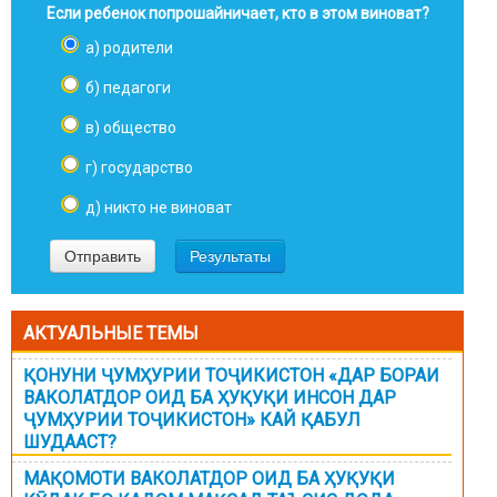
Если ребенок попрошайничает, кто в этом виноват?
а) родители
б) педагоги
в) общество
г) государство
д) никто не виноват
АКТУАЛЬНЫЕ ТЕМЫ
ҚОНУНИ ҶУМҲУРИИ ТОҶИКИСТОН «ДАР БОРАИ
ВАКОЛАТДОР ОИД БА ҲУҚУҚИ ИНСОН ДАР
ҶУМҲУРИИ ТОҶИКИСТОН» КАЙ ҚАБУЛ
ШУДААСТ?
МАҚОМОТИ ВАКОЛАТДОР ОИД БА ҲУҚУҚИ