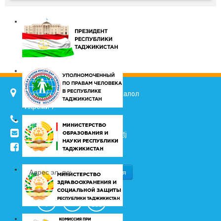
734025, г. Душанбе, улица Джалол
Икроми 7
(+992 37) 2217352
info@vhk.tj
,
info@ombudsman.tj
/kudakon