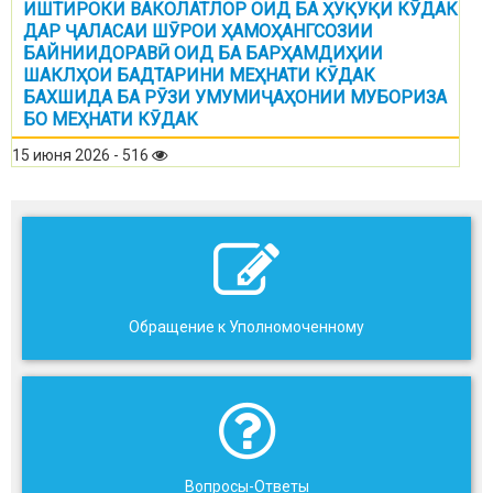
ИШТИРОКИ ВАКОЛАТЛОР ОИД БА ҲУҚУҚИ КӮДАК
ДАР ҶАЛАСАИ ШӮРОИ ҲАМОҲАНГСОЗИИ
БАЙНИИДОРАВӢ ОИД БА БАРҲАМДИҲИИ
ШАКЛҲОИ БАДТАРИНИ МЕҲНАТИ КӮДАК
БАХШИДА БА РӮЗИ УМУМИҶАҲОНИИ МУБОРИЗА
БО МЕҲНАТИ КӮДАК
15 июня 2026 - 516
Обращение к Уполномоченному
Вопросы-Ответы