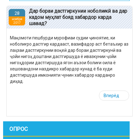
Дар бораи дастгиркунии ноболиғ кӣ ва дар
28
кадом муҳлат бояд хабардор карда
ноября
шавад?
2017
Мақомоти пешбурди мурофиаи судии ҷиноятие, ки
ноболиғро дастгир кардааст, вазифадор аст бетаъхир аз
лаҳзаи дастгиркунии воқеӣ дар бораи дастгиркунӣ ва
ҷойи нигоҳ доштани дастгиршуда ё ивазкунии ҷойи
нигоҳдории дастгиршуда ягон аъзои болиғи оила ё
хешовандони наздикро хабардор кунад ё ба худи
дастгиршуда имконияти чунин хабардор карданро
диҳад.
Вперёд
ОПРОС