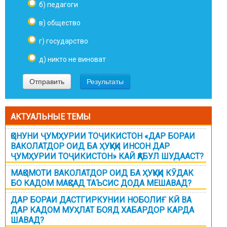
б) педагоги
в) общество
г) государство
д) никто не виноват
АКТУАЛЬНЫЕ ТЕМЫ
ҚОНУНИ ҶУМҲУРИИ ТОҶИКИСТОН «ДАР БОРАИ
ВАКОЛАТДОР ОИД БА ҲУҚУҚИ ИНСОН ДАР
ҶУМҲУРИИ ТОҶИКИСТОН» КАЙ ҚАБУЛ ШУДААСТ?
МАҚОМОТИ ВАКОЛАТДОР ОИД БА ҲУҚУҚИ КӮДАК
БО КАДОМ МАҚСАД ТАЪСИС ДОДА МЕШАВАД?
ДАР БОРАИ ДАСТГИРКУНИИ НОБОЛИҒ КӢ ВА
ДАР КАДОМ МУҲЛАТ БОЯД ХАБАРДОР КАРДА
ШАВАД?