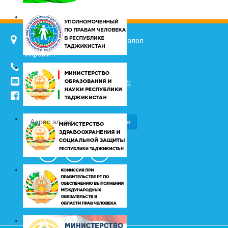
734025, г. Душанбе, улица Джалол
Икроми 7
(+992 37) 2217352
info@vhk.tj
,
info@ombudsman.tj
/kudakon