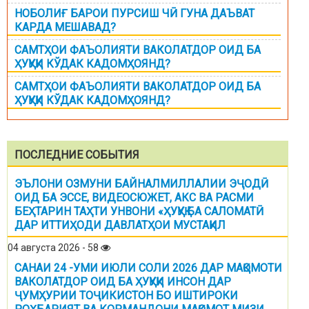
НОБОЛИҒ БАРОИ ПУРСИШ ЧӢ ГУНА ДАЪВАТ
КАРДА МЕШАВАД?
САМТҲОИ ФАЪОЛИЯТИ ВАКОЛАТДОР ОИД БА
ҲУҚУҚИ КЎДАК КАДОМҲОЯНД?
САМТҲОИ ФАЪОЛИЯТИ ВАКОЛАТДОР ОИД БА
ҲУҚУҚИ КЎДАК КАДОМҲОЯНД?
ПОСЛЕДНИЕ СОБЫТИЯ
ЭЪЛОНИ ОЗМУНИ БАЙНАЛМИЛЛАЛИИ ЭҶОДӢ
ОИД БА ЭССЕ, ВИДЕОСЮЖЕТ, АКС ВА РАСМИ
БЕҲТАРИН ТАҲТИ УНВОНИ «ҲУҚУҚ БА САЛОМАТӢ
ДАР ИТТИҲОДИ ДАВЛАТҲОИ МУСТАҚИЛ
04 августа 2026 - 58
САНАИ 24 -УМИ ИЮЛИ СОЛИ 2026 ДАР МАҚОМОТИ
ВАКОЛАТДОР ОИД БА ҲУҚУҚИ ИНСОН ДАР
ҶУМҲУРИИ ТОҶИКИСТОН БО ИШТИРОКИ