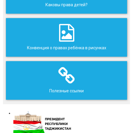
Каковы права детей?
Конвенция о правах ребёнка в рисунках
Полезные ссылки