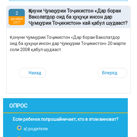
Қонуни Ҷумҳурии Тоҷикистон «Дар бораи
2
Ваколатдор оид ба ҳуқуқи инсон дар
декабря
Ҷумҳурии Тоҷикистон» кай қабул шудааст?
2017
Қонуни Ҷумҳурии Тоҷикистон «Дар бораи Ваколатдор
оид ба ҳуқуқи инсон дар Ҷумҳурии Тоҷикистон» 20 марти
соли 2008 қабул шудааст.
Назад
Вперёд
ОПРОС
Если ребенок попрошайничает, кто в этом виноват?
а) родители