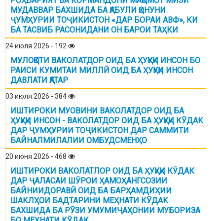
РОҲБАРИЯТ ВА КОРМАНДОНИ МАҚОМОТ МИЗИ
МУДАВВАР БАХШИДА БА ҚАБУЛИ ҚОНУНИ
ҶУМҲУРИИ ТОҶИКИСТОН «ДАР БОРАИ АВФ», КИ
БА ТАСВИБ РАСОНИДАНИ ОН БАРОИ ТАҲКИ
24 июля 2026 - 192
МУЛОҚОТИ ВАКОЛАТДОР ОИД БА ҲУҚУҚИ ИНСОН БО
РАИСИ КУМИТАИ МИЛЛӢ ОИД БА ҲУҚУҚИ ИНСОН
ДАВЛАТИ ҚАТАР
03 июля 2026 - 384
ИШТИРОКИ МУОВИНИ ВАКОЛАТДОР ОИД БА
ҲУҚУҚИ ИНСОН - ВАКОЛАТДОР ОИД БА ҲУҚУҚИ КӮДАК
ДАР ҶУМҲУРИИ ТОҶИКИСТОН ДАР САММИТИ
БАЙНАЛМИЛАЛИИ ОМБУДСМЕНҲО
20 июня 2026 - 468
ИШТИРОКИ ВАКОЛАТЛОР ОИД БА ҲУҚУҚИ КӮДАК
ДАР ҶАЛАСАИ ШӮРОИ ҲАМОҲАНГСОЗИИ
БАЙНИИДОРАВӢ ОИД БА БАРҲАМДИҲИИ
ШАКЛҲОИ БАДТАРИНИ МЕҲНАТИ КӮДАК
БАХШИДА БА РӮЗИ УМУМИҶАҲОНИИ МУБОРИЗА
БО МЕҲНАТИ КӮДАК