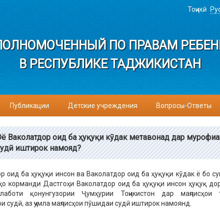
Тоҷикӣ
Ру
ПОЛНОМОЧЕННЫЙ ПО ПРАВАМ РЕБЕН
В РЕСПУБЛИКЕ ТАДЖИКИСТАН
Публикации
Детские учреждения
Вопросы-Ответы
Оё Ваколатдор оид ба ҳуқуқи кӯдак метавонад дар мурофи
судӣ иштирок намояд?
р оид ба ҳуқуқи инсон ва Ваколатдор оид ба ҳуқуқи кӯдак ё бо с
ҳо корманди Дастгоҳи Ваколатдор оид ба ҳуқуқи инсон ҳуқуқ до
лаботи қонунгузории Ҷумҳурии Тоҷикистон дар маҷлисҳои 
и судӣ, аз ҷумла маҷлисҳои пӯшидаи судӣ иштирок намоянд.