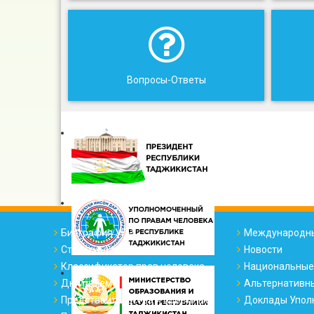
Вопросы-Ответы
Биография УПР
Международны
Структура офиса
Новости
Классификатор прав человека
Национальные
Дни приема
Альтернативн
Представительства и приемные
Доклады Упол