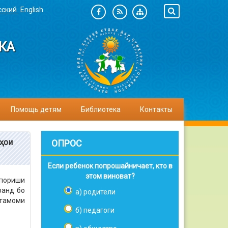
сский
English
КА
Помощь детям
Библиотека
Контакты
аҳои
ОПРОС
Если ребенок попрошайничает, кто в
этом виноват?
упориши
ранд бо
а) родители
тамоми
б) педагоги