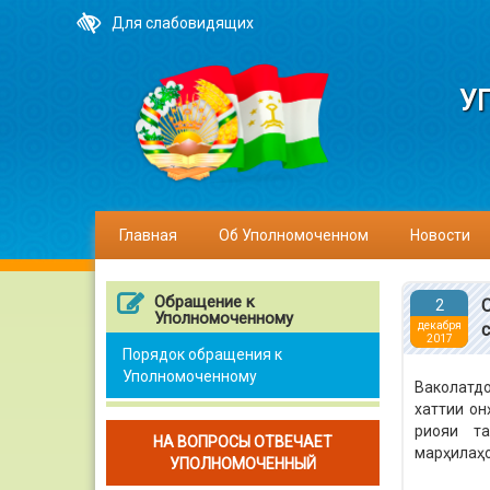
Для слабовидящих
У
Главная
Об Уполномоченном
Новости
Обращение к
2
Уполномоченному
декабря
2017
Порядок обращения к
Уполномоченному
Ваколатдо
хаттии он
риояи та
НА ВОПРОСЫ ОТВЕЧАЕТ
марҳилаҳо
УПОЛНОМОЧЕННЫЙ