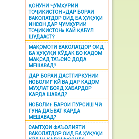
ҚОНУНИ ҶУМҲУРИИ
ТОҶИКИСТОН «ДАР БОРАИ
ВАКОЛАТДОР ОИД БА ҲУҚУҚИ
ИНСОН ДАР ҶУМҲУРИИ
ТОҶИКИСТОН» КАЙ ҚАБУЛ
ШУДААСТ?
МАҚОМОТИ ВАКОЛАТДОР ОИД
БА ҲУҚУҚИ КӮДАК БО КАДОМ
МАҚСАД ТАЪСИС ДОДА
МЕШАВАД?
ДАР БОРАИ ДАСТГИРКУНИИ
НОБОЛИҒ КӢ ВА ДАР КАДОМ
МУҲЛАТ БОЯД ХАБАРДОР
КАРДА ШАВАД?
НОБОЛИҒ БАРОИ ПУРСИШ ЧӢ
ГУНА ДАЪВАТ КАРДА
МЕШАВАД?
САМТҲОИ ФАЪОЛИЯТИ
ВАКОЛАТДОР ОИД БА ҲУҚУҚИ