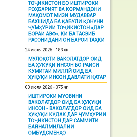
ТОҶИКИСТОН БО ИШТИРОКИ
РОҲБАРИЯТ ВА КОРМАНДОНИ
МАҚОМОТ МИЗИ МУДАВВАР
БАХШИДА БА ҚАБУЛИ ҚОНУНИ
ҶУМҲУРИИ ТОҶИКИСТОН «ДАР
БОРАИ АВФ», КИ БА ТАСВИБ
РАСОНИДАНИ ОН БАРОИ ТАҲКИ
24 июля 2026 - 183
МУЛОҚОТИ ВАКОЛАТДОР ОИД
БА ҲУҚУҚИ ИНСОН БО РАИСИ
КУМИТАИ МИЛЛӢ ОИД БА
ҲУҚУҚИ ИНСОН ДАВЛАТИ ҚАТАР
03 июля 2026 - 375
ИШТИРОКИ МУОВИНИ
ВАКОЛАТДОР ОИД БА ҲУҚУҚИ
ИНСОН - ВАКОЛАТДОР ОИД БА
ҲУҚУҚИ КӮДАК ДАР ҶУМҲУРИИ
ТОҶИКИСТОН ДАР САММИТИ
БАЙНАЛМИЛАЛИИ
ОМБУДСМЕНҲО