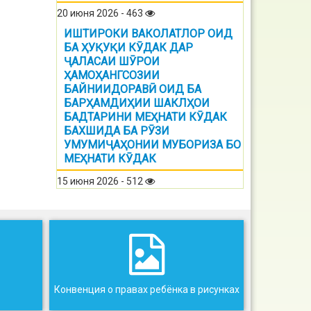
20 июня 2026 - 463
ИШТИРОКИ ВАКОЛАТЛОР ОИД
БА ҲУҚУҚИ КӮДАК ДАР
ҶАЛАСАИ ШӮРОИ
ҲАМОҲАНГСОЗИИ
БАЙНИИДОРАВӢ ОИД БА
БАРҲАМДИҲИИ ШАКЛҲОИ
БАДТАРИНИ МЕҲНАТИ КӮДАК
БАХШИДА БА РӮЗИ
УМУМИҶАҲОНИИ МУБОРИЗА БО
МЕҲНАТИ КӮДАК
15 июня 2026 - 512
Конвенция о правах ребёнка в рисунках