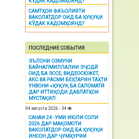
КЎДАК КАДОМҲОЯНД?
САМТҲОИ ФАЪОЛИЯТИ
ВАКОЛАТДОР ОИД БА ҲУҚУҚИ
КЎДАК КАДОМҲОЯНД?
ПОСЛЕДНИЕ СОБЫТИЯ
ЭЪЛОНИ ОЗМУНИ
БАЙНАЛМИЛЛАЛИИ ЭҶОДӢ
ОИД БА ЭССЕ, ВИДЕОСЮЖЕТ,
АКС ВА РАСМИ БЕҲТАРИН ТАҲТИ
УНВОНИ «ҲУҚУҚ БА САЛОМАТӢ
ДАР ИТТИҲОДИ ДАВЛАТҲОИ
МУСТАҚИЛ
04 августа 2026 - 34
САНАИ 24 -УМИ ИЮЛИ СОЛИ
2026 ДАР МАҚОМОТИ
ВАКОЛАТДОР ОИД БА ҲУҚУҚИ
ИНСОН ДАР ҶУМҲУРИИ