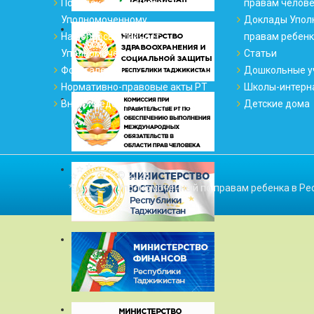
Порядок обращения к
правам челов
Уполномоченному
Доклады Упол
На вопросы отвечает
правам ребен
Уполномоченный
Статьи
Фотогалерея
Дошкольные у
Нормативно-правовые акты РТ
Школы-интерн
Внутриведомственные акты
Детские дома
© 2026
Уполномоченный по правам ребенка в Ре