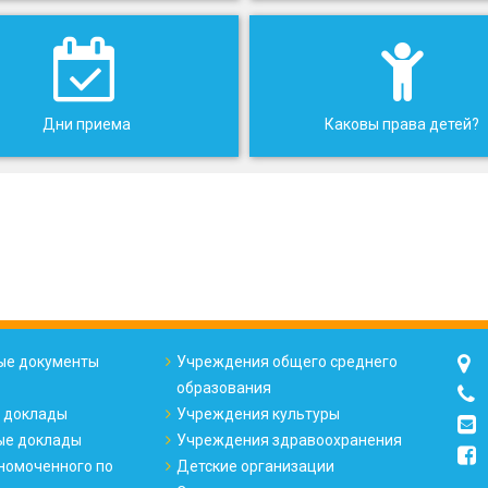
Дни приема
Каковы права детей?
е документы
Учреждения общего среднего
образования
 доклады
Учреждения культуры
ые доклады
Учреждения здравоохранения
номоченного по
Детские организации