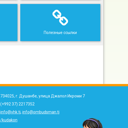
Полезные ссылки
734025, г. Душанбе, улица Джалол Икроми 7
(+992 37) 2217352
info@vhk.tj
,
info@ombudsman.tj
/kudakon