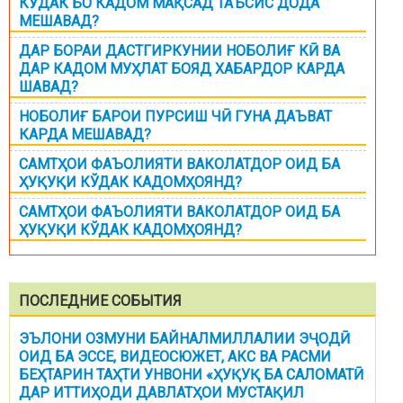
КӮДАК БО КАДОМ МАҚСАД ТАЪСИС ДОДА
МЕШАВАД?
ДАР БОРАИ ДАСТГИРКУНИИ НОБОЛИҒ КӢ ВА
ДАР КАДОМ МУҲЛАТ БОЯД ХАБАРДОР КАРДА
ШАВАД?
НОБОЛИҒ БАРОИ ПУРСИШ ЧӢ ГУНА ДАЪВАТ
КАРДА МЕШАВАД?
САМТҲОИ ФАЪОЛИЯТИ ВАКОЛАТДОР ОИД БА
ҲУҚУҚИ КЎДАК КАДОМҲОЯНД?
САМТҲОИ ФАЪОЛИЯТИ ВАКОЛАТДОР ОИД БА
ҲУҚУҚИ КЎДАК КАДОМҲОЯНД?
ПОСЛЕДНИЕ СОБЫТИЯ
ЭЪЛОНИ ОЗМУНИ БАЙНАЛМИЛЛАЛИИ ЭҶОДӢ
ОИД БА ЭССЕ, ВИДЕОСЮЖЕТ, АКС ВА РАСМИ
БЕҲТАРИН ТАҲТИ УНВОНИ «ҲУҚУҚ БА САЛОМАТӢ
ДАР ИТТИҲОДИ ДАВЛАТҲОИ МУСТАҚИЛ