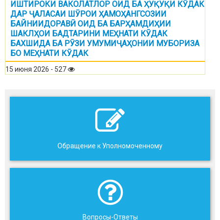
ИШТИРОКИ ВАКОЛАТЛОР ОИД БА ҲУҚУҚИ КӮДАК
ДАР ҶАЛАСАИ ШӮРОИ ҲАМОҲАНГСОЗИИ
БАЙНИИДОРАВӢ ОИД БА БАРҲАМДИҲИИ
ШАКЛҲОИ БАДТАРИНИ МЕҲНАТИ КӮДАК
БАХШИДА БА РӮЗИ УМУМИҶАҲОНИИ МУБОРИЗА
БО МЕҲНАТИ КӮДАК
15 июня 2026 - 527
Обращение к Уполномоченному
Вопросы-Ответы