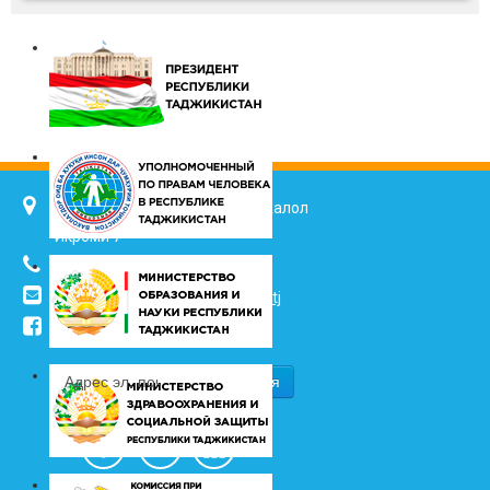
734025, г. Душанбе, улица Джалол
Икроми 7
(+992 37) 2217352
info@vhk.tj
,
info@ombudsman.tj
/kudakon