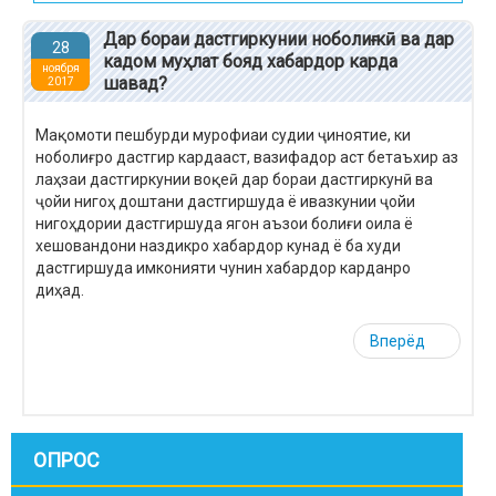
Дар бораи дастгиркунии ноболиғ кӣ ва дар
28
кадом муҳлат бояд хабардор карда
ноября
шавад?
2017
Мақомоти пешбурди мурофиаи судии ҷиноятие, ки
ноболиғро дастгир кардааст, вазифадор аст бетаъхир аз
лаҳзаи дастгиркунии воқеӣ дар бораи дастгиркунӣ ва
ҷойи нигоҳ доштани дастгиршуда ё ивазкунии ҷойи
нигоҳдории дастгиршуда ягон аъзои болиғи оила ё
хешовандони наздикро хабардор кунад ё ба худи
дастгиршуда имконияти чунин хабардор карданро
диҳад.
Вперёд
ОПРОС