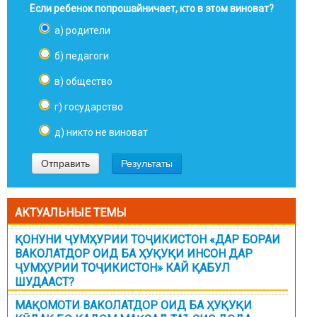
Если ребенок попрошайничает, кто в этом виноват?
а) родители
б) педагоги
в) общество
г) государство
д) никто не виноват
АКТУАЛЬНЫЕ ТЕМЫ
ҚОНУНИ ҶУМҲУРИИ ТОҶИКИСТОН «ДАР БОРАИ
ВАКОЛАТДОР ОИД БА ҲУҚУҚИ ИНСОН ДАР
ҶУМҲУРИИ ТОҶИКИСТОН» КАЙ ҚАБУЛ
ШУДААСТ?
МАҚОМОТИ ВАКОЛАТДОР ОИД БА ҲУҚУҚИ