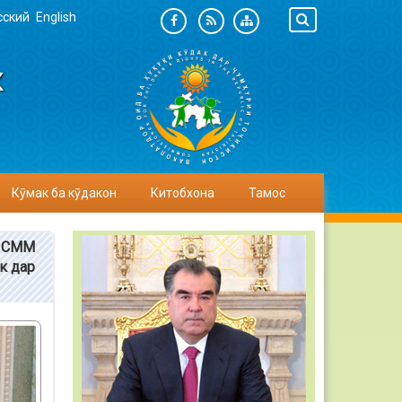
сский
English
К
Кӯмак ба кӯдакон
Китобхона
Тамос
и СММ
к дар