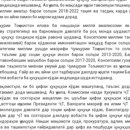
андешида мешаванд. Аз ҷумла, бо мақсади иҷрои тавсияҳои пешни
иллии амалҳо барои солҳои 2018-2022 таҳия ва тасдиқ карда 
и он айни замон бо маром идома дорад.
урии Тоҷикистон илова ба нақшаҳои миллӣ амалисозии як
яву стратегияҳо ва барномаҳои давлатӣ ба роҳ монда шудааст
ҳуқуқу озодиҳои кӯдак равона шудаанд. Консепсияи миллии та
(инклюзивӣ) барои кӯдакони имконияташон маҳдуд барои солҳо
ратегияи миллии рушди маорифи Ҷумҳурии Тоҷикистон то сол
 таълим дар соҳаи ҳуқуқи инсон барои солҳои 2013-2020, Б
тавонбахшии маъюбон барои солҳои 2017-2020, Консепсияи гуз
ви таҳсилоти миёнаи умумӣ дар Ҷумҳурии Тољикистон аз ҷумла
ебошанд. Ғайр аз ин, айни ҳол тадбирҳои дахлдор ҷиҳати таҳияи Б
ллӣ вобаста ба ҳуқуқҳои кӯдак андешида шуда истодаанд.
қомотҳое, ки бо ҳифзи ҳуқуқҳои кўдак машғуланд, таъсис дод
такмил дода мешаванд. Аз ҷумла, Комиссияи назди Ҳукумати ҶТ
 кӯдак ва сохторҳои маҳаллии он, шуъбаи ҳифзи ҳуқуқҳои кӯ
Дастгоҳи иҷроияи Президенти ҶТ, Вазорати маориф ва илми ҶТ
колатдори давлатӣ дар соҳаи ҳифзи ҳуқуқи кӯдак, Ваколатдор
дак дар ҶТ ва сохторҳои дахлдор вобаста ба ҳифзи ҳуқуқи кӯ
идораҳои ҷумҳурӣ. Нақши мақомоти судӣ, прокуратура, адлия, ми
а ва ташкилотҳои ғайридавлатӣ дар ҳифз ва пешбурди ҳуқуқҳо