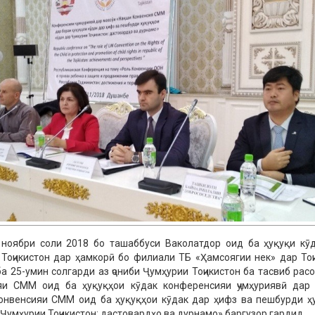
 ноябри соли 2018 бо ташаббуси Ваколатдор оид ба ҳуқуқи кӯ
Тоҷикистон дар ҳамкорӣ бо филиали ТБ «Ҳамсоягии нек» дар Тоҷ
а 25-умин солгарди аз ҷониби Ҷумҳурии Тоҷикистон ба тасвиб рас
яи СММ оид ба ҳуқуқҳои кӯдак конференсияи ҷумҳуриявӣ дар
онвенсияи СММ оид ба ҳуқуқҳои кӯдак дар ҳифз ва пешбурди ҳ
 Ҷумҳурии Тоҷикистон: дастовардҳо ва дурнамо» баргузор гардид.