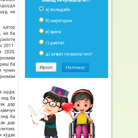
шавад, кӣ кунаҳкор аст?
ҳодшуда
а) волидайн
шуд, ки
б) омӯзгорон
 қатор
в) ҷомеа
, ки ба
ҳсилоти
г) давлат
и 2011-
и 2020,
д) ҳеҷ кас гунаҳкор нест
арномаи
ариш ба
и чунин
арномаи
а шуда,
 оид ба
дак дар
 ҳамчун
 оид ба
дак дар
литсия,
и кӯдак