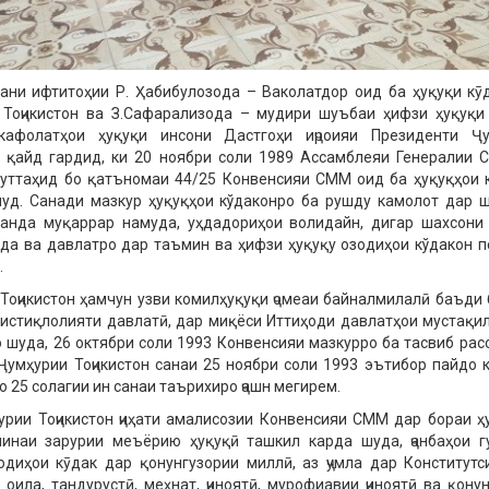
ани ифтитоҳии Р. Ҳабибулозода – Ваколатдор оид ба ҳуқуқи кӯ
 Тоҷикистон ва З.Сафарализода – мудири шуъбаи ҳифзи ҳуқуқи
кафолатҳои ҳуқуқи инсони Дастгоҳи иҷроияи Президенти Ҷу
н қайд гардид, ки 20 ноябри соли 1989 Ассамблеяи Генералии 
уттаҳид бо қатъномаи 44/25 Конвенсияи СММ оид ба ҳуқуқҳои 
уд. Санади мазкур ҳуқуқҳои кўдаконро ба рушду камолот дар 
занда муқаррар намуда, уҳдадориҳои волидайн, дигар шахсони
да ва давлатро дар таъмин ва ҳифзи ҳуқуқу озодиҳои кўдакон 
.
Тоҷикистон ҳамчун узви комилҳуқуқи ҷомеаи байналмилалӣ баъди 
истиқлолияти давлатӣ, дар миқёси Иттиҳоди давлатҳои мустақил
 шуда, 26 октябри соли 1993 Конвенсияи мазкурро ба тасвиб рас
Ҷумҳурии Тоҷикистон санаи 25 ноябри соли 1993 эътибор пайдо к
о 25 солагии ин санаи таърихиро ҷашн мегирем.
рии Тоҷикистон ҷиҳати амалисозии Конвенсияи СММ дар бораи ҳ
минаи зарурии меъёрию ҳуқуқӣ ташкил карда шуда, ҷанбаҳои г
одиҳои кӯдак дар қонунгузории миллӣ, аз ҷумла дар Конститутс
 оила, тандурустӣ, меҳнат, ҷиноятӣ, мурофиавии ҷиноятӣ ва қону