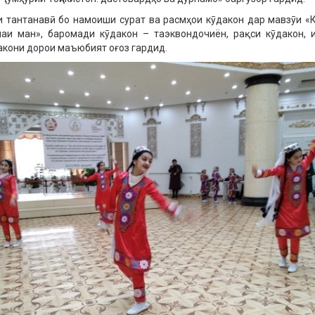
 тантанавӣ бо намоиши сурат ва расмҳои кӯдакон дар мавзӯи «
аи ман», баромади кӯдакон – таэквондочиён, рақси кӯдакон, 
акони дорои маъюбият оғоз гардид.