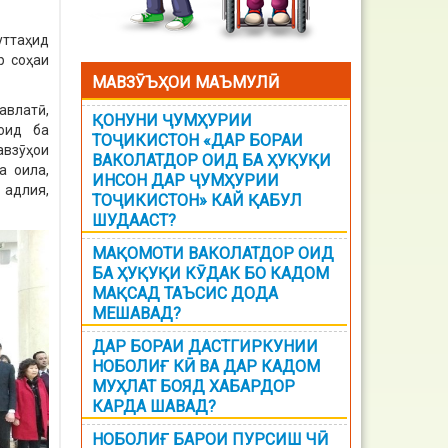
уттаҳид
р соҳаи
МАВЗӮЪҲОИ МАЪМУЛӢ
авлатӣ,
ҚОНУНИ ҶУМҲУРИИ
оид ба
ТОҶИКИСТОН «ДАР БОРАИ
авзӯҳои
ВАКОЛАТДОР ОИД БА ҲУҚУҚИ
а оила,
ИНСОН ДАР ҶУМҲУРИИ
 адлия,
ТОҶИКИСТОН» КАЙ ҚАБУЛ
ШУДААСТ?
МАҚОМОТИ ВАКОЛАТДОР ОИД
БА ҲУҚУҚИ КӮДАК БО КАДОМ
МАҚСАД ТАЪСИС ДОДА
МЕШАВАД?
ДАР БОРАИ ДАСТГИРКУНИИ
НОБОЛИҒ КӢ ВА ДАР КАДОМ
МУҲЛАТ БОЯД ХАБАРДОР
КАРДА ШАВАД?
НОБОЛИҒ БАРОИ ПУРСИШ ЧӢ