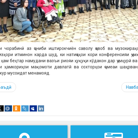
и чорабинӣ аз ҷониби иштирокчиён саволу ҷавоб ва музокираҳ
изҳори итминон карда шуд, ки натиҷаҳои кори конференсияи ҷум
 ҳам беҳтар намудани вазъи риояи ҳуқуқи кӯдакон дар ҷумҳурӣ ва
и ҳамкориҳои мақомоти давлатӣ ва сохторҳои ҷомеаи шаҳрва
кур мусоидат менамояд.
Баъдӣ
Навб