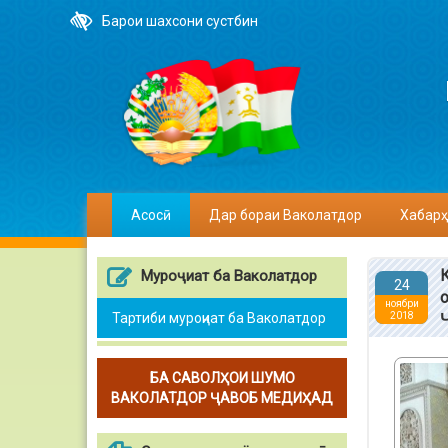
Барои шахсони сустбин
Асосӣ
Дар бораи Ваколатдор
Хабарҳ
Муроҷиат ба Ваколатдор
24
ноябри
Тартиби муроҷиат ба Ваколатдор
2018
БА САВОЛҲОИ ШУМО
ВАКОЛАТДОР ҶАВОБ МЕДИҲАД