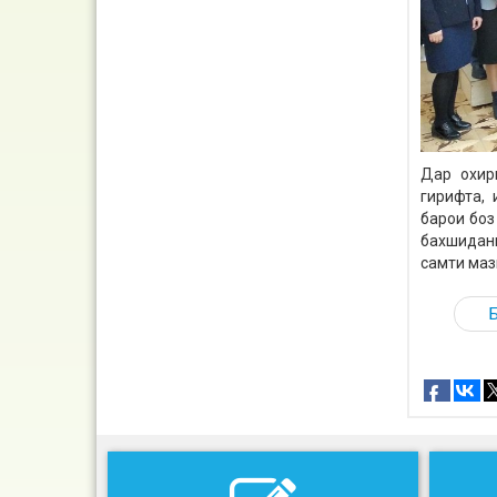
Дар охир
гирифта, 
барои боз
бахшидан
самти маз