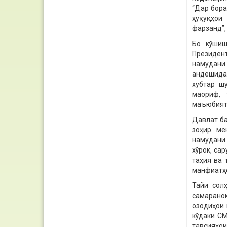
“Дар бора
ҳуқуқҳои
фарзанд”,
Бо кўшиш
Президен
намудани
андешида 
хубтар ш
маориф, 
маъюбият 
Давлат ба
зоҳир ме
намудани 
хўрок, са
таҳия ва
манфиатҳо
Тайи солҳ
самаранок
озодиҳои 
кўдаки С
тавсияҳои