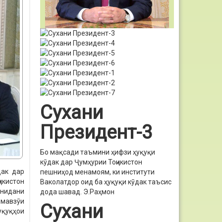
Сухани
Президент-3
Бо мақсади таъмини ҳифзи ҳуқуқи
кӯдак дар Ҷумҳурии Тоҷикистон
дак дар
пешниҳод менамоям, ки институти
икистон
Ваколатдор оид ба ҳуқуқи кӯдак таъсис
онидани
дода шавад.
Э.Раҳмон
 мавзӯи
Сухани
уқуқҳои