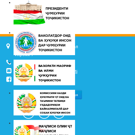
734025, ш. Душанбе, кӯч. Ҷалол
Икромӣ 7
(+992 37) 2217352
info@vhk.tj
,
info@ombudsman.tj
/kudakon