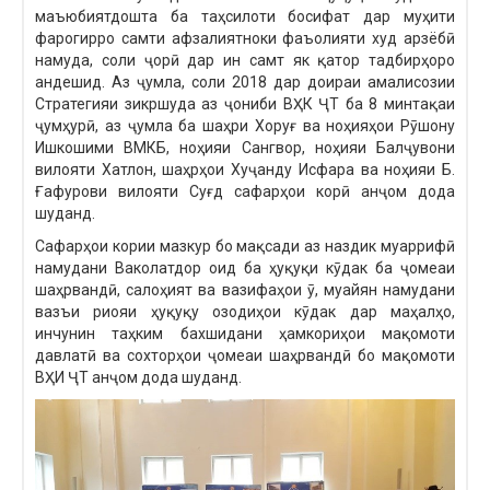
маъюбиятдошта ба таҳсилоти босифат дар муҳити
фарогирро самти афзалиятноки фаъолияти худ арзёбӣ
намуда, соли ҷорӣ дар ин самт як қатор тадбирҳоро
андешид. Аз ҷумла, соли 2018 дар доираи амалисозии
Стратегияи зикршуда аз ҷониби ВҲК ҶТ ба 8 минтақаи
ҷумҳурӣ, аз ҷумла ба шаҳри Хоруғ ва ноҳияҳои Рӯшону
Ишкошими ВМКБ, ноҳияи Сангвор, ноҳияи Балҷувони
вилояти Хатлон, шаҳрҳои Хуҷанду Исфара ва ноҳияи Б.
Ғафурови вилояти Суғд сафарҳои корӣ анҷом дода
шуданд.
Сафарҳои кории мазкур бо мақсади аз наздик муаррифӣ
намудани Ваколатдор оид ба ҳуқуқи кӯдак ба ҷомеаи
шаҳрвандӣ, салоҳият ва вазифаҳои ӯ, муайян намудани
вазъи риояи ҳуқуқу озодиҳои кӯдак дар маҳалҳо,
инчунин таҳким бахшидани ҳамкориҳои мақомоти
давлатӣ ва сохторҳои ҷомеаи шаҳрвандӣ бо мақомоти
ВҲИ ҶТ анҷом дода шуданд.