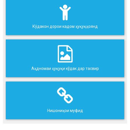
Кӯдакон дорои кадом ҳуқуқҳоянд
Аҳдномаи ҳуқуқи кўдак дар тасвир
Нишониҳои муфид