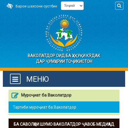
Барои шахсони сустбин
ВАКОЛАТДОР ОИД БА ҲУҚУҚИ КӮДАК
ДАР ҶУМҲУРИИ ТОҶИКИСТОН
МЕНЮ
Муроҷиат ба Ваколатдор
Тартиби муроҷиат ба Ваколатдор
БА САВОЛҲОИ ШУМО ВАКОЛАТДОР ҶАВОБ МЕДИҲАД