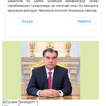
ҳамасола бо ҷалби ҷонибҳои манфиатдор чунин
чорабиниҳоро гузаронида, аз натиҷаи онҳо ба вазорату
идораҳои дахлдор тавсияҳои асоснок пешниҳод намояд.
Баъдӣ
Навбатӣ