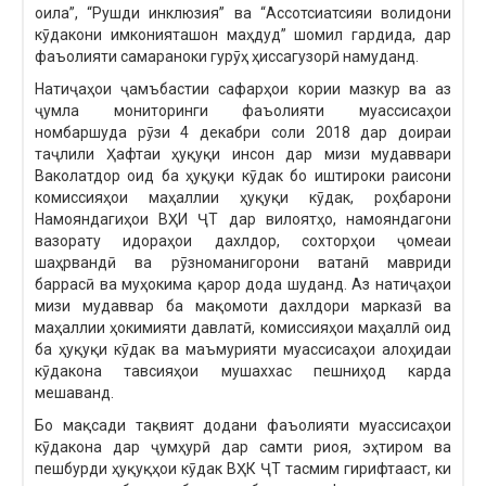
оила”, “Рушди инклюзия” ва “Ассотсиатсияи волидони
кӯдакони имконияташон маҳдуд” шомил гардида, дар
фаъолияти самараноки гурӯҳ ҳиссагузорӣ намуданд.
Натиҷаҳои ҷамъбастии сафарҳои кории мазкур ва аз
ҷумла мониторинги фаъолияти муассисаҳои
номбаршуда рӯзи 4 декабри соли 2018 дар доираи
таҷлили Ҳафтаи ҳуқуқи инсон дар мизи мудаввари
Ваколатдор оид ба ҳуқуқи кӯдак бо иштироки раисони
комиссияҳои маҳаллии ҳуқуқи кӯдак, роҳбарони
Намояндагиҳои ВҲИ ҶТ дар вилоятҳо, намояндагони
вазорату идораҳои дахлдор, сохторҳои ҷомеаи
шаҳрвандӣ ва рӯзноманигорони ватанӣ мавриди
баррасӣ ва муҳокима қарор дода шуданд. Аз натиҷаҳои
мизи мудаввар ба мақомоти дахлдори марказӣ ва
маҳаллии ҳокимияти давлатӣ, комиссияҳои маҳаллӣ оид
ба ҳуқуқи кӯдак ва маъмурияти муассисаҳои алоҳидаи
кӯдакона тавсияҳои мушаххас пешниҳод карда
мешаванд.
Бо мақсади тақвият додани фаъолияти муассисаҳои
кӯдакона дар ҷумҳурӣ дар самти риоя, эҳтиром ва
пешбурди ҳуқуқҳои кӯдак ВҲК ҶТ тасмим гирифтааст, ки