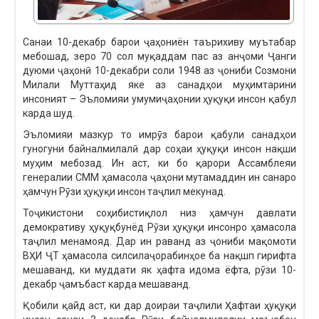
Санаи 10-декабр барои ҷаҳониён таърихиву муътабар
мебошад, зеро 70 сол муқаддам пас аз анҷоми Ҷанги
дуюми ҷаҳонӣ 10-декабри соли 1948 аз ҷониби Созмони
Милали Муттаҳид яке аз санадҳои муҳимтарини
инсоният – Эъломияи умумиҷаҳонии ҳуқуқи инсон қабул
карда шуд.
Эъломияи мазкур то имрӯз барои қабули санадҳои
гуногуни байналмилалӣ дар соҳаи ҳуқуқи инсон нақши
муҳим мебозад. Ин аст, ки бо қарори Ассамблеяи
генералии СММ ҳамасола ҷаҳони мутамаддин ин санаро
ҳамчун Рӯзи ҳуқуқи инсон таҷлил мекунад.
Тоҷикистони соҳибистиқлол низ ҳамчун давлати
демокративу ҳуқуқбунёд Рӯзи ҳуқуқи инсонро ҳамасола
таҷлил менамояд. Дар ин раванд аз ҷониби мақомоти
ВҲИ ҶТ ҳамасола силсилаҷорабинҳое ба нақшп гирифта
мешаванд, ки муддати як ҳафта идома ёфта, рӯзи 10-
декабр ҷамъбаст карда мешаванд.
Қобили қайд аст, ки дар доираи таҷлили Ҳафтаи ҳуқуқи