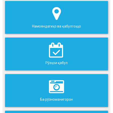
Намояндагиҳо ва қабулгоҳҳо
Рӯзҳои қабул
Ба рӯзноманигорон