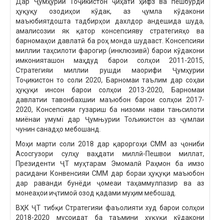
Дар Ҷумҳурии Тоҷикистон ҷиҳати ҳифз ва пешбурди
ҳуқуқу озодиҳои кӯдак, аз ҷумла кӯдакони
маъюбиятдошта тадбирҳои дахлдор андешида шуда,
амалисозии як қатор консепсияву стратегияҳо ва
барномаҳои давлатӣ ба роҳ монда шудааст. Консепсияи
миллии таҳсилоти фарогир (инклюзивӣ) барои кӯдакони
имконияташон маҳдуд барои солҳои 2011-2015,
Стратегияи миллии рушди маорифи Ҷумҳурии
Тоҷикистон то соли 2020, Барномаи таълим дар соҳаи
ҳуқуқи инсон барои солҳои 2013-2020, Барномаи
давлатии тавонбахшии маъюбон барои солҳои 2017-
2020, Консепсияи гузариш ба низоми нави тањсилоти
миёнаи умумї дар Ҷумњурии Тољикистон аз ҷумлаи
чунин санадҳо мебошанд.
Моҳи марти соли 2018 дар қароргоҳи СММ аз ҷониби
Асосгузори сулҳу ваҳдати миллӣ-Пешвои миллат,
Президенти ҶТ муҳтарам Эмомалӣ Раҳмон ба имзо
расидани Конвенсияи СММ дар бораи ҳуқуқи маъюбон
дар раванди бунёди ҷомеаи таҳаммулпазир ва аз
монеаҳои иҷтимоӣ озод қадами муҳим мебошад.
ВҲК ҶТ тибқи Стратегияи фаъолияти худ барои солҳои
2018-2020 мусоидат ба таъмини ҳуқуқи кӯдакони