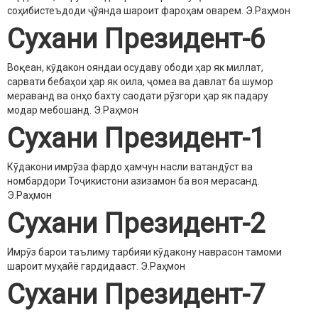
соҳибистеъдоди ҷўянда шароит фароҳам оварем.
Э.Раҳмон
Сухани Президент-6
Воқеан, кӯдакон ояндаи осудаву ободи ҳар як миллат,
сарвати бебаҳои ҳар як оила, ҷомеа ва давлат ба шумор
мераванд ва онҳо бахту саодати рӯзгори ҳар як падару
модар мебошанд.
Э.Раҳмон
Сухани Президент-1
Кӯдакони имрӯза фардо ҳамчун насли ватандӯст ва
номбардори Тоҷикистони азизамон ба воя мерасанд.
Э.Раҳмон
Сухани Президент-2
Имрӯз барои таълиму тарбияи кӯдакону наврасон тамоми
шароит муҳайё гардидааст.
Э.Раҳмон
Сухани Президент-7