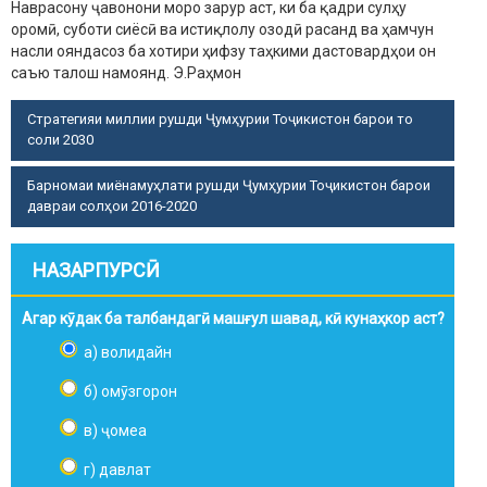
Наврасону ҷавонони моро зарур аст, ки ба қадри сулҳу
оромӣ, суботи сиёсӣ ва истиқлолу озодӣ расанд ва ҳамчун
насли ояндасоз ба хотири ҳифзу таҳкими дастовардҳои он
саъю талош намоянд.
Э.Раҳмон
Стратегияи миллии рушди Ҷумҳурии Тоҷикистон барои то
соли 2030
Барномаи миёнамуҳлати рушди Ҷумҳурии Тоҷикистон барои
давраи солҳои 2016-2020
НАЗАРПУРСӢ
Агар кӯдак ба талбандагӣ машғул шавад, кӣ кунаҳкор аст?
а) волидайн
б) омӯзгорон
в) ҷомеа
г) давлат