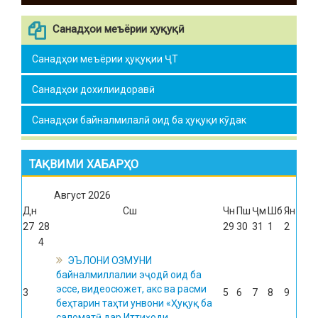
Санадҳои меъёрии ҳуқуқӣ
Санадҳои меъёрии ҳуқуқии ҶТ
Санадҳои дохилиидоравӣ
Санадҳои байналмилалӣ оид ба ҳуқуқи кӯдак
ТАҚВИМИ ХАБАРҲО
Август
2026
Дн
Сш
Чн
Пш
Ҷм
Шб
Ян
27
28
29
30
31
1
2
4
ЭЪЛОНИ ОЗМУНИ
байналмиллалии эҷодӣ оид ба
эссе, видеосюжет, акс ва расми
3
5
6
7
8
9
беҳтарин таҳти унвони «Ҳуқуқ ба
саломатӣ дар Иттиҳоди