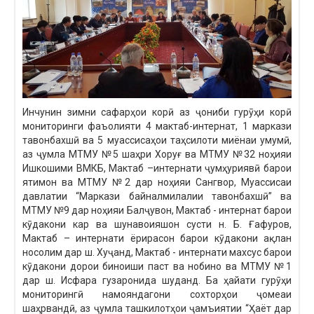
Инчунин зимни сафарҳои корӣ аз ҷониби гурӯҳи корӣ
мониторинги фаъолияти 4 мактаб-интернат, 1 маркази
тавонбахшӣ ва 5 муассисаҳои таҳсилоти миёнаи умумӣ,
аз ҷумла МТМУ №5 шаҳри Хоруғ ва МТМУ №32 ноҳияи
Ишкошими ВМКБ, Мактаб –интернати ҷумҳуриявӣ барои
ятимон ва МТМУ №2 дар ноҳияи Сангвор, Муассисаи
давлатии “Маркази байналмилалии тавонбахшӣ” ва
МТМУ №9 дар ноҳияи Балҷувон, Мактаб - интернат барои
кӯдакони кар ва шунавоияшон сусти н. Б. Ғафуров,
Мактаб – интернати ёрирасон барои кӯдакони ақлан
носолим дар ш. Хуҷанд, Мактаб - интернати махсус барои
кӯдакони дорои биноиши паст ва нобино ва МТМУ №1
дар ш. Исфара гузаронида шуданд. Ба ҳайати гурӯҳи
мониторингӣ намояндагони сохторҳои ҷомеаи
шаҳрвандӣ, аз ҷумла ташкилотҳои ҷамъиятии “Ҳаёт дар