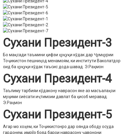
Сухани Президент-3
Бо мақсади таъмини ҳифзи ҳуқуқи кӯдак дар Ҷумҳурии
Тоҷикистон пешниҳод менамоям, ки институти Ваколатдор
оид ба ҳуқуқи кӯдак таъсис дода шавад.
Э.Раҳмон
Сухани Президент-4
Таълиму тарбияи кӯдакону наврасон яке аз масъалаҳои
муҳими сиёсати иҷтимоии давлат ба ҳисоб меравад.
Э.Раҳмон
Сухани Президент-5
Агар мо хоҳем, ки Тоҷикистонро дар оянда ободу осуда
гардонем, имрўз бояд барои наврасону ҷавонони