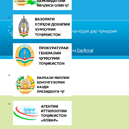
© 2026
Ваколатдор оид ба ҳуқуқи кӯдак дар Ҷумҳурии
Тоҷикистон
Омодакунандаи сомона
DarAmal