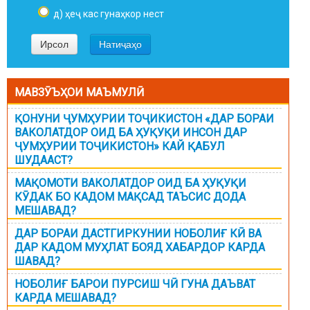
д) ҳеҷ кас гунаҳкор нест
МАВЗӮЪҲОИ МАЪМУЛӢ
ҚОНУНИ ҶУМҲУРИИ ТОҶИКИСТОН «ДАР БОРАИ
ВАКОЛАТДОР ОИД БА ҲУҚУҚИ ИНСОН ДАР
ҶУМҲУРИИ ТОҶИКИСТОН» КАЙ ҚАБУЛ
ШУДААСТ?
МАҚОМОТИ ВАКОЛАТДОР ОИД БА ҲУҚУҚИ
КӮДАК БО КАДОМ МАҚСАД ТАЪСИС ДОДА
МЕШАВАД?
ДАР БОРАИ ДАСТГИРКУНИИ НОБОЛИҒ КӢ ВА
ДАР КАДОМ МУҲЛАТ БОЯД ХАБАРДОР КАРДА
ШАВАД?
НОБОЛИҒ БАРОИ ПУРСИШ ЧӢ ГУНА ДАЪВАТ
КАРДА МЕШАВАД?