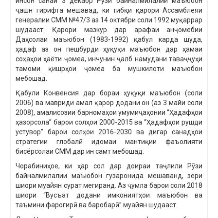
инсон санаи 3 декабр Рӯзи байналмилалии маъюбон
ҷашн гирифта мешавад, ки тибқи қарори Ассамблеяи
генералии СММ №47/3 аз 14 октябри соли 1992 муқаррар
шудааст. Қарори мазкур дар арафаи анҷомёбии
Даҳсолаи маъюбон (1983-1992) қабул карда шуда,
ҳадаф аз он пешбурди ҳуқуқи маъюбон дар ҳамаи
соҳаҳои ҳаёти ҷомеа, инчунин ҷалб намудани таваҷҷуҳи
тамоми қишрҳои ҷомеа ба мушкилоти маъюбон
мебошад.
Қабули Конвенсия дар бораи ҳуқуқи маъюбон (соли
2006) ва мавриди амал қарор додани он (аз 3 майи соли
2008), амалисозии барномаҳои умумиҷаҳонии “Ҳадафҳои
ҳазорсола” барои солҳои 2000-2015 ва “Ҳадафҳои рушди
устувор” барои солҳои 2016-2030 ва дигар санадҳои
стратегии глобалӣ идомаи мантиқии фаъолияти
бисёрсолаи СММ дар ин самт мебошад.
Чорабиниҳое, ки ҳар сол дар доираи таҷлили Рӯзи
байналмилалии маъюбон гузаронида мешаванд, зери
шиори муайян сурат мегиранд. Аз ҷумла барои соли 2018
шиори “Вусъат додани имкониятҳои маъюбон ва
таъмини фарогирӣ ва баробарӣ” муайян шудааст.