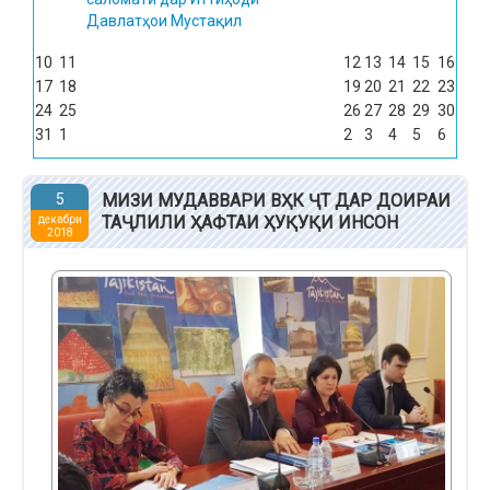
Давлатҳои Мустақил
10
11
12
13
14
15
16
17
18
19
20
21
22
23
24
25
26
27
28
29
30
31
1
2
3
4
5
6
5
МИЗИ МУДАВВАРИ ВҲК ҶТ ДАР ДОИРАИ
ТАҶЛИЛИ ҲАФТАИ ҲУҚУҚИ ИНСОН
декабри
2018