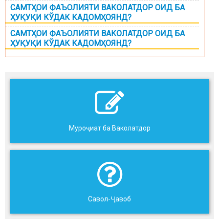
САМТҲОИ ФАЪОЛИЯТИ ВАКОЛАТДОР ОИД БА
ҲУҚУҚИ КЎДАК КАДОМҲОЯНД?
САМТҲОИ ФАЪОЛИЯТИ ВАКОЛАТДОР ОИД БА
ҲУҚУҚИ КЎДАК КАДОМҲОЯНД?
Муроҷиат ба Ваколатдор
Савол-Ҷавоб