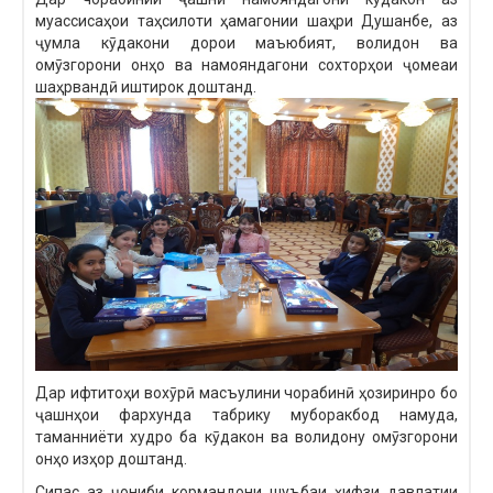
муассисаҳои таҳсилоти ҳамагонии шаҳри Душанбе, аз
ҷумла кӯдакони дорои маъюбият, волидон ва
омӯзгорони онҳо ва намояндагони сохторҳои ҷомеаи
шаҳрвандӣ иштирок доштанд.
Дар ифтитоҳи вохӯрӣ масъулини чорабинӣ ҳозиринро бо
ҷашнҳои фархунда табрику муборакбод намуда,
таманниёти худро ба кӯдакон ва волидону омӯзгорони
онҳо изҳор доштанд.
Сипас аз ҷониби кормандони шуъбаи ҳифзи давлатии