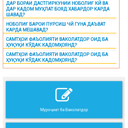
ДАР БОРАИ ДАСТГИРКУНИИ НОБОЛИҒ КӢ ВА
ДАР КАДОМ МУҲЛАТ БОЯД ХАБАРДОР КАРДА
ШАВАД?
НОБОЛИҒ БАРОИ ПУРСИШ ЧӢ ГУНА ДАЪВАТ
КАРДА МЕШАВАД?
САМТҲОИ ФАЪОЛИЯТИ ВАКОЛАТДОР ОИД БА
ҲУҚУҚИ КЎДАК КАДОМҲОЯНД?
САМТҲОИ ФАЪОЛИЯТИ ВАКОЛАТДОР ОИД БА
ҲУҚУҚИ КЎДАК КАДОМҲОЯНД?
Муроҷиат ба Ваколатдор