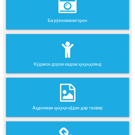
Ба рӯзноманигорон
Кӯдакон дорои кадом ҳуқуқҳоянд
Аҳдномаи ҳуқуқи кўдак дар тасвир