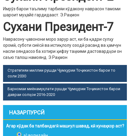
Имрӯз барои таълиму тарбияи кӯдакону наврасон тамоми
шароит муҳайё гардидааст.
Э.Раҳмон
Сухани Президент-7
Наврасону ҷавонони моро зарур аст, ки ба қадри сулҳу
оромӣ, суботи сиёсӣ ва истиқлолу озодӣ расанд ва ҳамчун
насли ояндасоз ба хотири ҳифзу таҳкими дастовардҳои он
саъю талош намоянд.
Э.Раҳмон
Стратегияи миллии рушди Ҷумҳурии Тоҷикистон барои то
соли 2030
Барномаи миёнамуҳлати рушди Ҷумҳурии Тоҷикистон барои
давраи солҳои 2016-2020
НАЗАРПУРСӢ
Агар кӯдак ба талбандагӣ машғул шавад, кӣ кунаҳкор аст?
а) волидайн