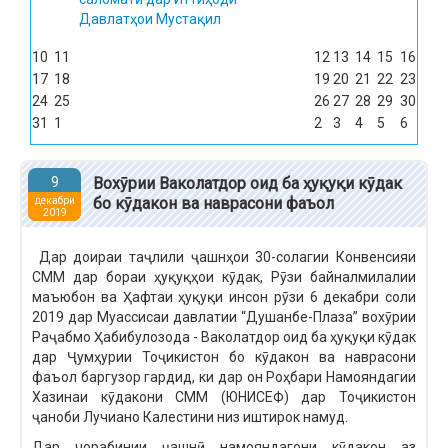
Давлатҳои Мустақил
10
11
12
13
14
15
16
17
18
19
20
21
22
23
24
25
26
27
28
29
30
31
1
2
3
4
5
6
9
Вохӯрии Ваколатдор оид ба ҳуқуқи кӯдак
бо кӯдакон ва наврасони фаъол
декабри
2019
Дар доираи таҷлили ҷашнҳои 30-солагии Конвенсияи
СММ дар бораи ҳуқуқҳои кӯдак, Рӯзи байналмилалии
маъюбон ва Ҳафтаи ҳуқуқи инсон рӯзи 6 декабри соли
2019 дар Муассисаи давлатии “Душанбе-Плаза” вохӯрии
Раҷабмо Ҳабибулозода - Ваколатдор оид ба ҳуқуқи кӯдак
дар Ҷумҳурии Тоҷикистон бо кӯдакон ва наврасони
фаъол баргузор гардид, ки дар он Роҳбари Намояндагии
Хазинаи кӯдакони СММ (ЮНИСЕФ) дар Тоҷикистон
ҷаноби Лучиано Калестини низ иштирок намуд.
Дар чорабинии ҷашнӣ намояндагони кӯдакон аз