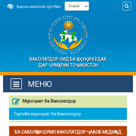
Барои шахсони сустбин
ВАКОЛАТДОР ОИД БА ҲУҚУҚИ КӮДАК
ДАР ҶУМҲУРИИ ТОҶИКИСТОН
МЕНЮ
Муроҷиат ба Ваколатдор
Тартиби муроҷиат ба Ваколатдор
БА САВОЛҲОИ ШУМО ВАКОЛАТДОР ҶАВОБ МЕДИҲАД