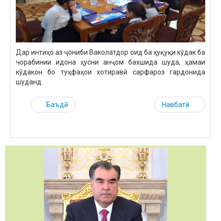
Дар интиҳо аз ҷониби Ваколатдор оид ба ҳуқуқи кӯдак ба
чорабинии идона ҳусни анҷом бахшида шуда, ҳамаи
кӯдакон бо туҳфаҳои хотиравӣ сарфароз гардонида
шуданд.
Баъдӣ
Навбатӣ