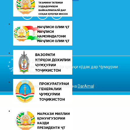
© 2026
Ваколатдор оид ба ҳуқуқи кӯдак дар Ҷумҳурии
Тоҷикистон
Омодакунандаи сомона
DarAmal