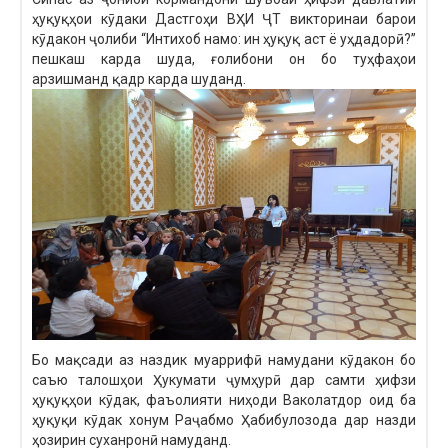
ҳуқуқҳои кӯдаки Дастгоҳи ВҲИ ҶТ викторинаи барои
кӯдакон ҷолиби “Интихоб намо: ин ҳуқуқ аст ё уҳдадорӣ?”
пешкаш карда шуда, ғолибони он бо туҳфаҳои
арзишманд қадр карда шуданд.
Бо мақсади аз наздик муаррифӣ намудани кӯдакон бо
саъю талошҳои Ҳукумати ҷумҳурӣ дар самти ҳифзи
ҳуқуқҳои кӯдак, фаъолияти ниҳоди Ваколатдор оид ба
ҳуқуқи кӯдак хонум Раҷабмо Ҳабибулозода дар назди
ҳозирин суханронӣ намуданд.