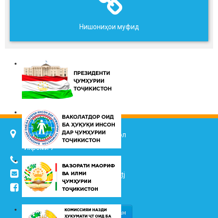
Нишониҳои муфид
734025, ш. Душанбе, кӯч. Ҷалол
Икромӣ 7
(+992 37) 2217352
info@vhk.tj
,
info@ombudsman.tj
/kudakon