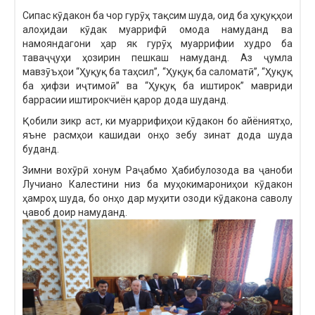
Сипас кӯдакон ба чор гурӯҳ тақсим шуда, оид ба ҳуқуқҳои
алоҳидаи кӯдак муаррифӣ омода намуданд ва
намояндагони ҳар як гурӯҳ муаррифии худро ба
таваҷҷуҳи ҳозирин пешкаш намуданд. Аз ҷумла
мавзӯъҳои “Ҳуқуқ ба таҳсил”, “Ҳуқуқ ба саломатӣ”, “Ҳуқуқ
ба ҳифзи иҷтимоӣ” ва “Ҳуқуқ ба иштирок” мавриди
баррасии иштирокчиён қарор дода шуданд.
Қобили зикр аст, ки муаррифиҳои кӯдакон бо айёниятҳо,
яъне расмҳои кашидаи онҳо зебу зинат дода шуда
буданд.
Зимни вохӯрӣ хонум Раҷабмо Ҳабибулозода ва ҷаноби
Лучиано Калестини низ ба муҳокимарониҳои кӯдакон
ҳамроҳ шуда, бо онҳо дар муҳити озоди кӯдакона саволу
ҷавоб доир намуданд.