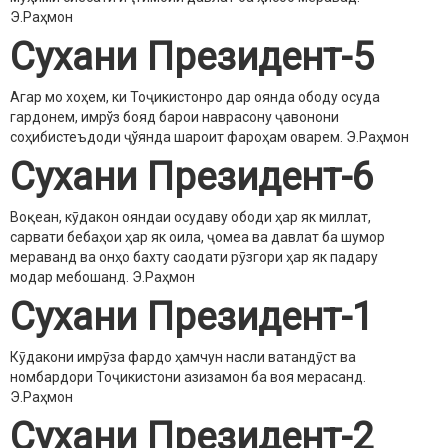
Э.Раҳмон
Сухани Президент-5
Агар мо хоҳем, ки Тоҷикистонро дар оянда ободу осуда
гардонем, имрўз бояд барои наврасону ҷавонони
соҳибистеъдоди ҷўянда шароит фароҳам оварем.
Э.Раҳмон
Сухани Президент-6
Воқеан, кӯдакон ояндаи осудаву ободи ҳар як миллат,
сарвати бебаҳои ҳар як оила, ҷомеа ва давлат ба шумор
мераванд ва онҳо бахту саодати рӯзгори ҳар як падару
модар мебошанд.
Э.Раҳмон
Сухани Президент-1
Кӯдакони имрӯза фардо ҳамчун насли ватандӯст ва
номбардори Тоҷикистони азизамон ба воя мерасанд.
Э.Раҳмон
Сухани Президент-2