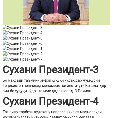
Сухани Президент-3
Бо мақсади таъмини ҳифзи ҳуқуқи кӯдак дар Ҷумҳурии
Тоҷикистон пешниҳод менамоям, ки институти Ваколатдор
оид ба ҳуқуқи кӯдак таъсис дода шавад.
Э.Раҳмон
Сухани Президент-4
Таълиму тарбияи кӯдакону наврасон яке аз масъалаҳои
муҳими сиёсати иҷтимоии давлат ба ҳисоб меравад.