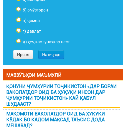
б) омӯзгорон
в) ҷомеа
г) давлат
д) ҳеҷ кас гунаҳкор нест
МАВЗӮЪҲОИ МАЪМУЛӢ
ҚОНУНИ ҶУМҲУРИИ ТОҶИКИСТОН «ДАР БОРАИ
ВАКОЛАТДОР ОИД БА ҲУҚУҚИ ИНСОН ДАР
ҶУМҲУРИИ ТОҶИКИСТОН» КАЙ ҚАБУЛ
ШУДААСТ?
МАҚОМОТИ ВАКОЛАТДОР ОИД БА ҲУҚУҚИ
КӮДАК БО КАДОМ МАҚСАД ТАЪСИС ДОДА
МЕШАВАД?