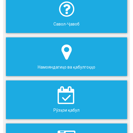
Савол-Ҷавоб
Намояндагиҳо ва қабулгоҳҳо
Рӯзҳои қабул