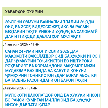
ХАБАРҲОИ ОХИРИН
ЭЪЛОНИ ОЗМУНИ БАЙНАЛМИЛЛАЛИИ ЭҶОДӢ
ОИД БА ЭССЕ, ВИДЕОСЮЖЕТ, АКС ВА РАСМИ
БЕҲТАРИН ТАҲТИ УНВОНИ «ҲУҚУҚ БА САЛОМАТӢ
ДАР ИТТИҲОДИ ДАВЛАТҲОИ МУСТАҚИЛ
04 августи 2026 - 41
САНАИ 24 -УМИ ИЮЛИ СОЛИ 2026 ДАР
МАҚОМОТИ ВАКОЛАТДОР ОИД БА ҲУҚУҚИ ИНСОН
ДАР ҶУМҲУРИИ ТОҶИКИСТОН БО ИШТИРОКИ
РОҲБАРИЯТ ВА КОРМАНДОНИ МАҚОМОТ МИЗИ
МУДАВВАР БАХШИДА БА ҚАБУЛИ ҚОНУНИ
ҶУМҲУРИИ ТОҶИКИСТОН «ДАР БОРАИ АВФ», КИ
БА ТАСВИБ РАСОНИДАНИ ОН БАРОИ ТАҲКИ
24 июли 2026 - 184
МУЛОҚОТИ ВАКОЛАТДОР ОИД БА ҲУҚУҚИ ИНСОН
БО РАИСИ КУМИТАИ МИЛЛӢ ОИД БА ҲУҚУҚИ
ИНСОН ДАВЛАТИ ҚАТАР