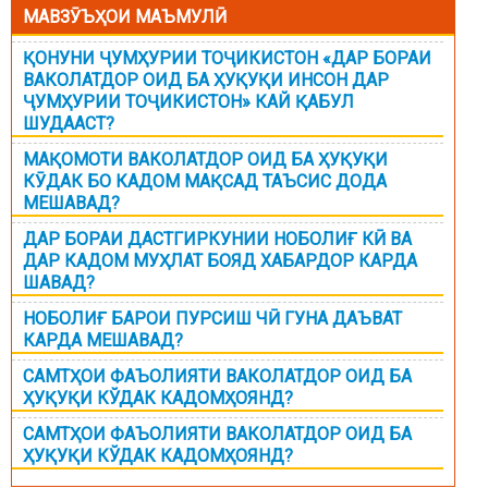
МАВЗӮЪҲОИ МАЪМУЛӢ
ҚОНУНИ ҶУМҲУРИИ ТОҶИКИСТОН «ДАР БОРАИ
ВАКОЛАТДОР ОИД БА ҲУҚУҚИ ИНСОН ДАР
ҶУМҲУРИИ ТОҶИКИСТОН» КАЙ ҚАБУЛ
ШУДААСТ?
МАҚОМОТИ ВАКОЛАТДОР ОИД БА ҲУҚУҚИ
КӮДАК БО КАДОМ МАҚСАД ТАЪСИС ДОДА
МЕШАВАД?
ДАР БОРАИ ДАСТГИРКУНИИ НОБОЛИҒ КӢ ВА
ДАР КАДОМ МУҲЛАТ БОЯД ХАБАРДОР КАРДА
ШАВАД?
НОБОЛИҒ БАРОИ ПУРСИШ ЧӢ ГУНА ДАЪВАТ
КАРДА МЕШАВАД?
САМТҲОИ ФАЪОЛИЯТИ ВАКОЛАТДОР ОИД БА
ҲУҚУҚИ КЎДАК КАДОМҲОЯНД?
САМТҲОИ ФАЪОЛИЯТИ ВАКОЛАТДОР ОИД БА
ҲУҚУҚИ КЎДАК КАДОМҲОЯНД?