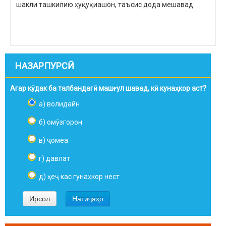
шакли ташкилию ҳуқуқиашон, таъсис дода мешавад.
НАЗАРПУРСӢ
Агар кӯдак ба талбандагӣ машғул шавад, кӣ кунаҳкор аст?
а) волидайн
б) омӯзгорон
в) ҷомеа
г) давлат
д) ҳеҷ кас гунаҳкор нест