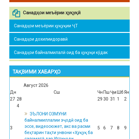
Санадҳои меъёрии ҳуқуқӣ
Санадҳои меъёрии ҳуқуқии ҶТ
Санадҳои дохилиидоравӣ
Санадҳои байналмилалӣ оид ба ҳуқуқи кӯдак
ТАҚВИМИ ХАБАРҲО
Август
2026
Дн
Сш
Чн
Пш
Ҷм
Шб
Ян
27
28
29
30
31
1
2
4
ЭЪЛОНИ ОЗМУНИ
байналмиллалии эҷодӣ оид ба
эссе, видеосюжет, акс ва расми
3
5
6
7
8
9
беҳтарин таҳти унвони «Ҳуқуқ ба
саломатӣ дар Иттиҳоди