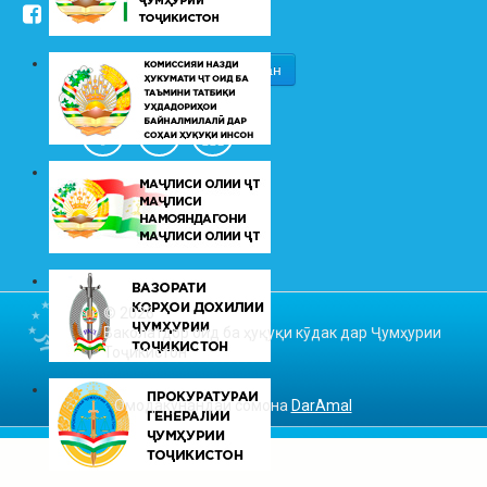
/kudakon
© 2026
Ваколатдор оид ба ҳуқуқи кӯдак дар Ҷумҳурии
Тоҷикистон
Омодакунандаи сомона
DarAmal