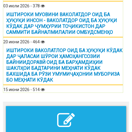
03 июли 2026 - 378
ИШТИРОКИ МУОВИНИ ВАКОЛАТДОР ОИД БА
ҲУҚУҚИ ИНСОН - ВАКОЛАТДОР ОИД БА ҲУҚУҚИ
КӮДАК ДАР ҶУМҲУРИИ ТОҶИКИСТОН ДАР
САММИТИ БАЙНАЛМИЛАЛИИ ОМБУДСМЕНҲО
20 июни 2026 - 464
ИШТИРОКИ ВАКОЛАТЛОР ОИД БА ҲУҚУҚИ КӮДАК
ДАР ҶАЛАСАИ ШӮРОИ ҲАМОҲАНГСОЗИИ
БАЙНИИДОРАВӢ ОИД БА БАРҲАМДИҲИИ
ШАКЛҲОИ БАДТАРИНИ МЕҲНАТИ КӮДАК
БАХШИДА БА РӮЗИ УМУМИҶАҲОНИИ МУБОРИЗА
БО МЕҲНАТИ КӮДАК
15 июни 2026 - 514