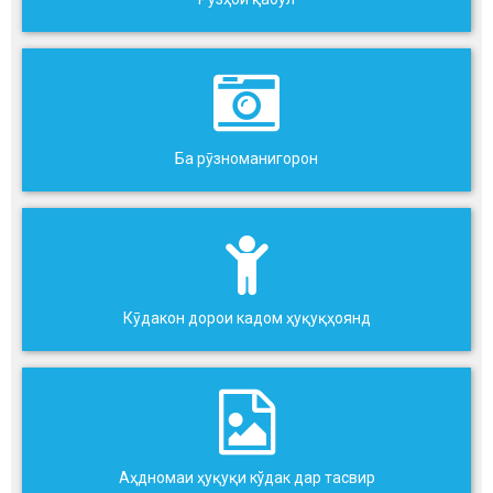
Ба рӯзноманигорон
Кӯдакон дорои кадом ҳуқуқҳоянд
Аҳдномаи ҳуқуқи кўдак дар тасвир