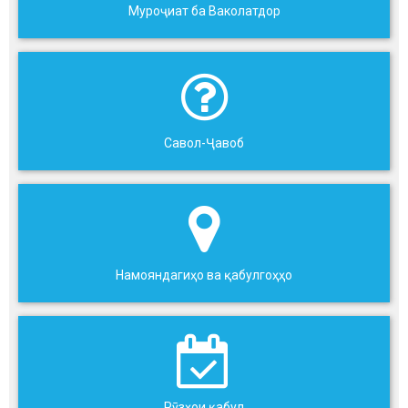
Муроҷиат ба Ваколатдор
Савол-Ҷавоб
Намояндагиҳо ва қабулгоҳҳо
Рӯзҳои қабул