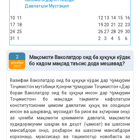
Давлатҳои Мустақил
10
11
12
13
14
15
16
17
18
19
20
21
22
23
24
25
26
27
28
29
30
31
1
2
3
4
5
6
2
Мақомоти Ваколатдор оид ба ҳуқуқи кӯдак
бо кадом мақсад таъсис дода мешавад?
декабри
2017
Вазифаи Ваколатдор оид ба ҳуқуқи кӯдак дар Ҷумҳурии
Тоҷикистон мутобиқи Қонуни Ҷумҳурии Тоҷикистон «Дар
бораи Ваколатдор оид ба ҳуқуқи инсон дар Ҷумҳурии
Тоҷикистон» бо мақсади тақвияти кафолатҳои
конститутсионии ҳимояи давлатии ҳуқуқ ва озодиҳои
инсон ва шаҳрванд, мусоидат ба риоя ва эҳтироми онҳо
аз ҷониби мақомоти ҳокимияти давлатӣ, мақомоти
худидоракунии шаҳрак ва деҳот (ҷамоат) ва шахсони
мансабдори онҳо, роҳбарон ва шахсони мансабдори
корхонаҳо, муассисаҳо ва ташкилотҳо новобаста аз