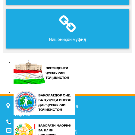
Нишониҳои муфид
734025, ш. Душанбе, кӯч. Ҷалол
Икромӣ 7
(+992 37) 2217352
info@vhk.tj
,
info@ombudsman.tj