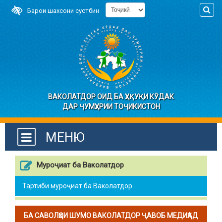
Барои шахсони сустбин
ВАКОЛАТДОР ОИД БА ҲУҚУҚИ КӮДАК
ДАР ҶУМҲУРИИ ТОҶИКИСТОН
МЕНЮ
Муроҷиат ба Ваколатдор
Тартиби муроҷиат ба Ваколатдор
БА САВОЛҲОИ ШУМО ВАКОЛАТДОР ҶАВОБ МЕДИҲАД