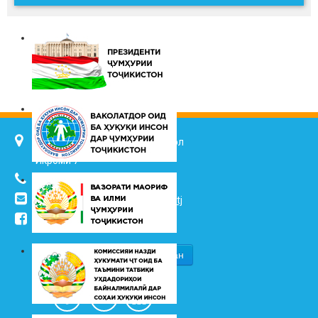
734025, ш. Душанбе, кӯч. Ҷалол
Икромӣ 7
(+992 37) 2217352
info@vhk.tj
,
info@ombudsman.tj
/kudakon