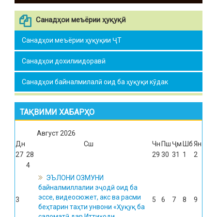
Санадҳои меъёрии ҳуқуқӣ
Санадҳои меъёрии ҳуқуқии ҶТ
Санадҳои дохилиидоравӣ
Санадҳои байналмилалӣ оид ба ҳуқуқи кӯдак
ТАҚВИМИ ХАБАРҲО
Август
2026
Дн
Сш
Чн
Пш
Ҷм
Шб
Ян
27
28
29
30
31
1
2
4
ЭЪЛОНИ ОЗМУНИ
байналмиллалии эҷодӣ оид ба
эссе, видеосюжет, акс ва расми
3
5
6
7
8
9
беҳтарин таҳти унвони «Ҳуқуқ ба
саломатӣ дар Иттиҳоди