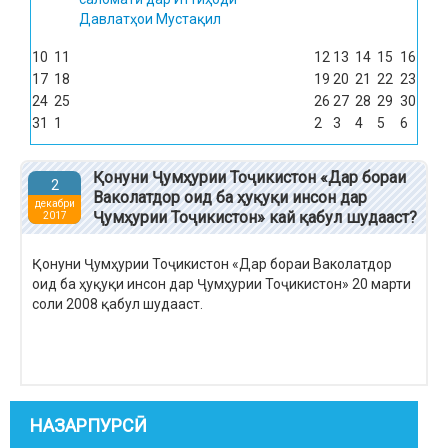
Давлатҳои Мустақил
10
11
12
13
14
15
16
17
18
19
20
21
22
23
24
25
26
27
28
29
30
31
1
2
3
4
5
6
Қонуни Ҷумҳурии Тоҷикистон «Дар бораи
2
Ваколатдор оид ба ҳуқуқи инсон дар
декабри
Ҷумҳурии Тоҷикистон» кай қабул шудааст?
2017
Қонуни Ҷумҳурии Тоҷикистон «Дар бораи Ваколатдор
оид ба ҳуқуқи инсон дар Ҷумҳурии Тоҷикистон» 20 марти
соли 2008 қабул шудааст.
НАЗАРПУРСӢ