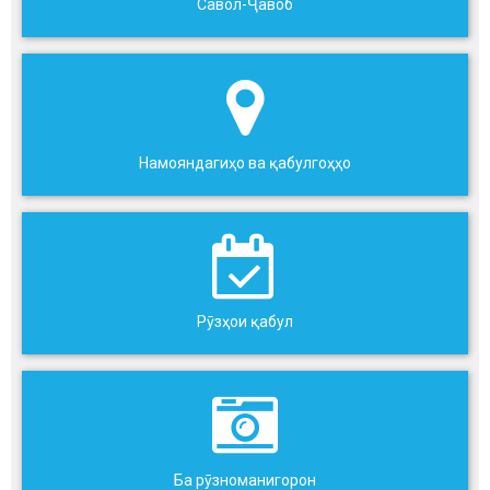
Савол-Ҷавоб
Намояндагиҳо ва қабулгоҳҳо
Рӯзҳои қабул
Ба рӯзноманигорон