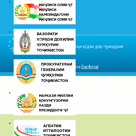
© 2026
Ваколатдор оид ба ҳуқуқи кӯдак дар Ҷумҳурии
Тоҷикистон
Омодакунандаи сомона
DarAmal