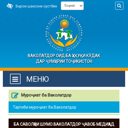
Барои шахсони сустбин
ВАКОЛАТДОР ОИД БА ҲУҚУҚИ КӮДАК
ДАР ҶУМҲУРИИ ТОҶИКИСТОН
МЕНЮ
Муроҷиат ба Ваколатдор
Тартиби муроҷиат ба Ваколатдор
БА САВОЛҲОИ ШУМО ВАКОЛАТДОР ҶАВОБ МЕДИҲАД