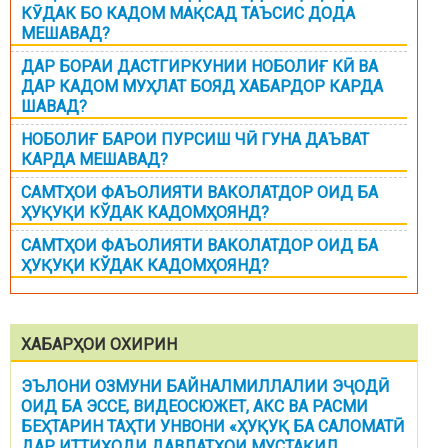
КӮДАК БО КАДОМ МАҚСАД ТАЪСИС ДОДА
МЕШАВАД?
ДАР БОРАИ ДАСТГИРКУНИИ НОБОЛИҒ КӢ ВА
ДАР КАДОМ МУҲЛАТ БОЯД ХАБАРДОР КАРДА
ШАВАД?
НОБОЛИҒ БАРОИ ПУРСИШ ЧӢ ГУНА ДАЪВАТ
КАРДА МЕШАВАД?
САМТҲОИ ФАЪОЛИЯТИ ВАКОЛАТДОР ОИД БА
ҲУҚУҚИ КЎДАК КАДОМҲОЯНД?
САМТҲОИ ФАЪОЛИЯТИ ВАКОЛАТДОР ОИД БА
ҲУҚУҚИ КЎДАК КАДОМҲОЯНД?
ХАБАРҲОИ ОХИРИН
ЭЪЛОНИ ОЗМУНИ БАЙНАЛМИЛЛАЛИИ ЭҶОДӢ
ОИД БА ЭССЕ, ВИДЕОСЮЖЕТ, АКС ВА РАСМИ
БЕҲТАРИН ТАҲТИ УНВОНИ «ҲУҚУҚ БА САЛОМАТӢ
ДАР ИТТИҲОДИ ДАВЛАТҲОИ МУСТАҚИЛ