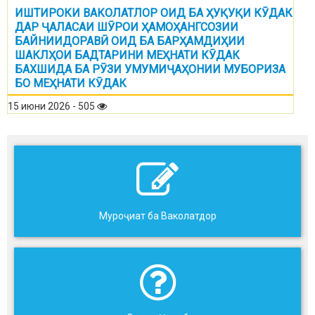
ИШТИРОКИ ВАКОЛАТЛОР ОИД БА ҲУҚУҚИ КӮДАК
ДАР ҶАЛАСАИ ШӮРОИ ҲАМОҲАНГСОЗИИ
БАЙНИИДОРАВӢ ОИД БА БАРҲАМДИҲИИ
ШАКЛҲОИ БАДТАРИНИ МЕҲНАТИ КӮДАК
БАХШИДА БА РӮЗИ УМУМИҶАҲОНИИ МУБОРИЗА
БО МЕҲНАТИ КӮДАК
15 июни 2026 - 505
Муроҷиат ба Ваколатдор