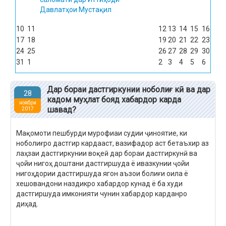
Давлатҳои Мустақил
10
11
12
13
14
15
16
17
18
19
20
21
22
23
24
25
26
27
28
29
30
31
1
2
3
4
5
6
Дар бораи дастгиркунии ноболиғ кӣ ва дар
28
кадом муҳлат бояд хабардор карда
ноябри
шавад?
2017
Мақомоти пешбурди мурофиаи судии ҷиноятие, ки
ноболиғро дастгир кардааст, вазифадор аст бетаъхир аз
лаҳзаи дастгиркунии воқеӣ дар бораи дастгиркунӣ ва
ҷойи нигоҳ доштани дастгиршуда ё ивазкунии ҷойи
нигоҳдории дастгиршуда ягон аъзои болиғи оила ё
хешовандони наздикро хабардор кунад ё ба худи
дастгиршуда имконияти чунин хабардор карданро
диҳад.