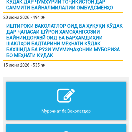
КӮДАК ДАР ҶУМҲУРИИ ТОҶИКИСТОН ДАР
САММИТИ БАЙНАЛМИЛАЛИИ ОМБУДСМЕНҲО
20 июни 2026 - 494
ИШТИРОКИ ВАКОЛАТЛОР ОИД БА ҲУҚУҚИ КӮДАК
ДАР ҶАЛАСАИ ШӮРОИ ҲАМОҲАНГСОЗИИ
БАЙНИИДОРАВӢ ОИД БА БАРҲАМДИҲИИ
ШАКЛҲОИ БАДТАРИНИ МЕҲНАТИ КӮДАК
БАХШИДА БА РӮЗИ УМУМИҶАҲОНИИ МУБОРИЗА
БО МЕҲНАТИ КӮДАК
15 июни 2026 - 535
Муроҷиат ба Ваколатдор