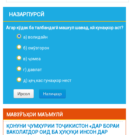
НАЗАРПУРСӢ
Агар кӯдак ба талбандагӣ машғул шавад, кӣ кунаҳкор аст?
а) волидайн
б) омӯзгорон
в) ҷомеа
г) давлат
д) ҳеҷ кас гунаҳкор нест
МАВЗӮЪҲОИ МАЪМУЛӢ
ҚОНУНИ ҶУМҲУРИИ ТОҶИКИСТОН «ДАР БОРАИ
ВАКОЛАТДОР ОИД БА ҲУҚУҚИ ИНСОН ДАР