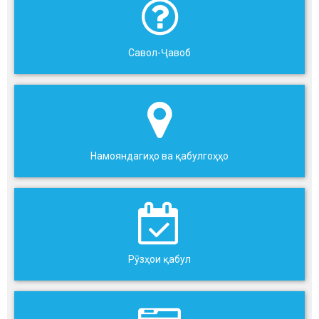
Савол-Ҷавоб
Намояндагиҳо ва қабулгоҳҳо
Рӯзҳои қабул