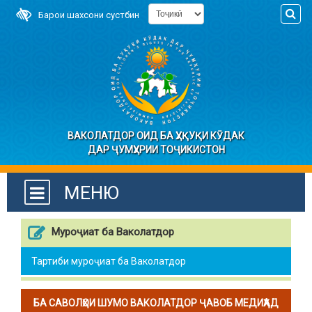
Барои шахсони сустбин
ВАКОЛАТДОР ОИД БА ҲУҚУҚИ КӮДАК
ДАР ҶУМҲУРИИ ТОҶИКИСТОН
МЕНЮ
Муроҷиат ба Ваколатдор
Тартиби муроҷиат ба Ваколатдор
БА САВОЛҲОИ ШУМО ВАКОЛАТДОР ҶАВОБ МЕДИҲАД