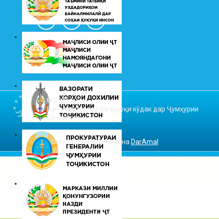
© 2026
Ваколатдор оид ба ҳуқуқи кӯдак дар Ҷумҳурии
Тоҷикистон
Омодакунандаи сомона
DarAmal