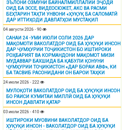
ЭЪЛОНИ ОЗМУНИ БАЙНАЛМИЛЛАЛИИ ЭҶОДӢ
ОИД БА ЭССЕ, ВИДЕОСЮЖЕТ, АКС ВА РАСМИ
БЕҲТАРИН ТАҲТИ УНВОНИ «ҲУҚУҚ БА САЛОМАТӢ
ДАР ИТТИҲОДИ ДАВЛАТҲОИ МУСТАҚИЛ
04 августи 2026 - 90
САНАИ 24 -УМИ ИЮЛИ СОЛИ 2026 ДАР
МАҚОМОТИ ВАКОЛАТДОР ОИД БА ҲУҚУҚИ ИНСОН
ДАР ҶУМҲУРИИ ТОҶИКИСТОН БО ИШТИРОКИ
РОҲБАРИЯТ ВА КОРМАНДОНИ МАҚОМОТ МИЗИ
МУДАВВАР БАХШИДА БА ҚАБУЛИ ҚОНУНИ
ҶУМҲУРИИ ТОҶИКИСТОН «ДАР БОРАИ АВФ», КИ
БА ТАСВИБ РАСОНИДАНИ ОН БАРОИ ТАҲКИ
24 июли 2026 - 222
МУЛОҚОТИ ВАКОЛАТДОР ОИД БА ҲУҚУҚИ ИНСОН
БО РАИСИ КУМИТАИ МИЛЛӢ ОИД БА ҲУҚУҚИ
ИНСОН ДАВЛАТИ ҚАТАР
03 июли 2026 - 410
ИШТИРОКИ МУОВИНИ ВАКОЛАТДОР ОИД БА
ҲУҚУҚИ ИНСОН - ВАКОЛАТДОР ОИД БА ҲУҚУҚИ