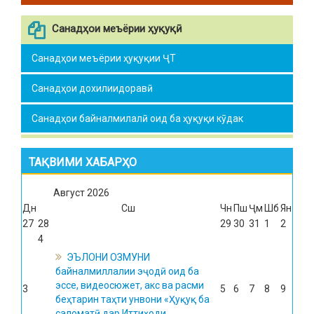
Санадҳои меъёрии ҳуқуқӣ
Санадҳои меъёрии ҳуқуқии ҶТ
Санадҳои дохилиидоравӣ
Санадҳои байналмилалӣ оид ба ҳуқуқи кӯдак
ТАҚВИМИ ХАБАРҲО
Август
2026
Дн
Сш
Чн
Пш
Ҷм
Шб
Ян
27
28
29
30
31
1
2
4
ЭЪЛОНИ ОЗМУНИ
байналмиллалии эҷодӣ оид ба
эссе, видеосюжет, акс ва расми
3
5
6
7
8
9
беҳтарин таҳти унвони «Ҳуқуқ ба
саломатӣ дар Иттиҳоди