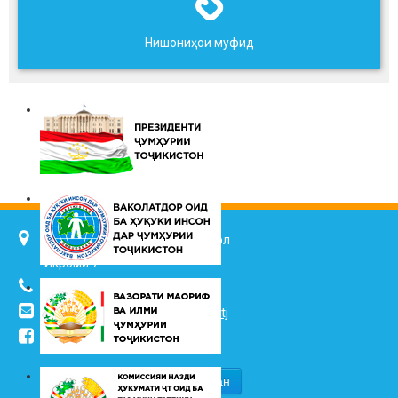
Нишониҳои муфид
734025, ш. Душанбе, кӯч. Ҷалол
Икромӣ 7
(+992 37) 2217352
info@vhk.tj
,
info@ombudsman.tj
/kudakon