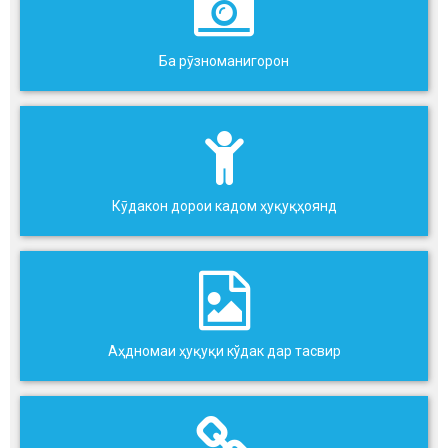
Ба рӯзноманигорон
Кӯдакон дорои кадом ҳуқуқҳоянд
Аҳдномаи ҳуқуқи кўдак дар тасвир