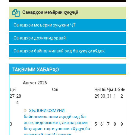
Санадҳои меъёрии ҳуқуқӣ
Санадҳои меъёрии ҳуқуқии ҶТ
Санадҳои дохилиидоравӣ
Санадҳои байналмилалӣ оид ба ҳуқуқи кӯдак
ТАҚВИМИ ХАБАРҲО
Август
2026
Дн
Сш
Чн
Пш
Ҷм
Шб
Ян
27
28
29
30
31
1
2
4
ЭЪЛОНИ ОЗМУНИ
байналмиллалии эҷодӣ оид ба
эссе, видеосюжет, акс ва расми
3
5
6
7
8
9
беҳтарин таҳти унвони «Ҳуқуқ ба
саломатӣ дар Иттиҳоди