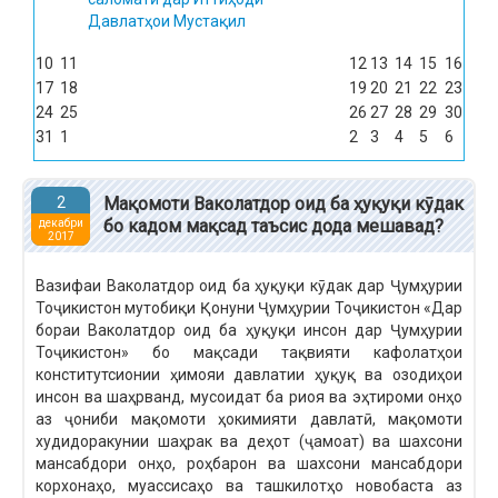
Давлатҳои Мустақил
10
11
12
13
14
15
16
17
18
19
20
21
22
23
24
25
26
27
28
29
30
31
1
2
3
4
5
6
2
Мақомоти Ваколатдор оид ба ҳуқуқи кӯдак
бо кадом мақсад таъсис дода мешавад?
декабри
2017
Вазифаи Ваколатдор оид ба ҳуқуқи кӯдак дар Ҷумҳурии
Тоҷикистон мутобиқи Қонуни Ҷумҳурии Тоҷикистон «Дар
бораи Ваколатдор оид ба ҳуқуқи инсон дар Ҷумҳурии
Тоҷикистон» бо мақсади тақвияти кафолатҳои
конститутсионии ҳимояи давлатии ҳуқуқ ва озодиҳои
инсон ва шаҳрванд, мусоидат ба риоя ва эҳтироми онҳо
аз ҷониби мақомоти ҳокимияти давлатӣ, мақомоти
худидоракунии шаҳрак ва деҳот (ҷамоат) ва шахсони
мансабдори онҳо, роҳбарон ва шахсони мансабдори
корхонаҳо, муассисаҳо ва ташкилотҳо новобаста аз