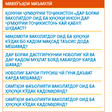
МАВЗӮЪҲОИ МАЪМУЛӢ
ҚОНУНИ ҶУМҲУРИИ ТОҶИКИСТОН «ДАР БОРАИ
ВАКОЛАТДОР ОИД БА ҲУҚУҚИ ИНСОН ДАР
ҶУМҲУРИИ ТОҶИКИСТОН» КАЙ ҚАБУЛ
ШУДААСТ?
МАҚОМОТИ ВАКОЛАТДОР ОИД БА ҲУҚУҚИ
КӮДАК БО КАДОМ МАҚСАД ТАЪСИС ДОДА
МЕШАВАД?
ДАР БОРАИ ДАСТГИРКУНИИ НОБОЛИҒ КӢ ВА
ДАР КАДОМ МУҲЛАТ БОЯД ХАБАРДОР КАРДА
ШАВАД?
НОБОЛИҒ БАРОИ ПУРСИШ ЧӢ ГУНА ДАЪВАТ
КАРДА МЕШАВАД?
САМТҲОИ ФАЪОЛИЯТИ ВАКОЛАТДОР ОИД БА
ҲУҚУҚИ КЎДАК КАДОМҲОЯНД?
САМТҲОИ ФАЪОЛИЯТИ ВАКОЛАТДОР ОИД БА
ҲУҚУҚИ КЎДАК КАДОМҲОЯНД?