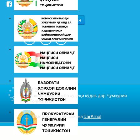
/kudakon
© 2026
Ваколатдор оид ба ҳуқуқи кӯдак дар Ҷумҳурии
Тоҷикистон
Омодакунандаи сомона
DarAmal