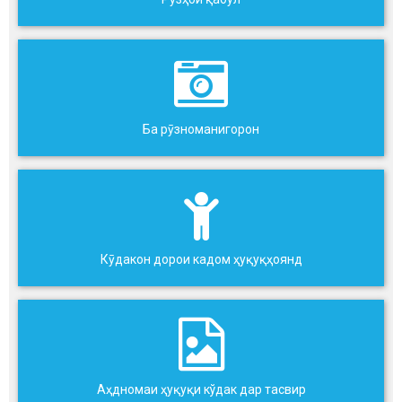
Ба рӯзноманигорон
Кӯдакон дорои кадом ҳуқуқҳоянд
Аҳдномаи ҳуқуқи кўдак дар тасвир