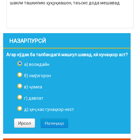
шакли ташкилию ҳуқуқиашон, таъсис дода мешавад.
НАЗАРПУРСӢ
Агар кӯдак ба талбандагӣ машғул шавад, кӣ кунаҳкор аст?
а) волидайн
б) омӯзгорон
в) ҷомеа
г) давлат
д) ҳеҷ кас гунаҳкор нест