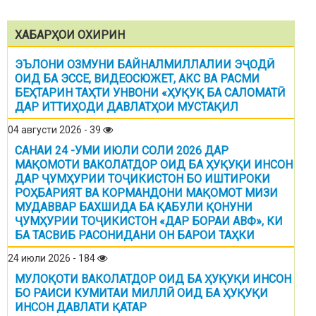
ХАБАРҲОИ ОХИРИН
ЭЪЛОНИ ОЗМУНИ БАЙНАЛМИЛЛАЛИИ ЭҶОДӢ
ОИД БА ЭССЕ, ВИДЕОСЮЖЕТ, АКС ВА РАСМИ
БЕҲТАРИН ТАҲТИ УНВОНИ «ҲУҚУҚ БА САЛОМАТӢ
ДАР ИТТИҲОДИ ДАВЛАТҲОИ МУСТАҚИЛ
04 августи 2026 - 39
САНАИ 24 -УМИ ИЮЛИ СОЛИ 2026 ДАР
МАҚОМОТИ ВАКОЛАТДОР ОИД БА ҲУҚУҚИ ИНСОН
ДАР ҶУМҲУРИИ ТОҶИКИСТОН БО ИШТИРОКИ
РОҲБАРИЯТ ВА КОРМАНДОНИ МАҚОМОТ МИЗИ
МУДАВВАР БАХШИДА БА ҚАБУЛИ ҚОНУНИ
ҶУМҲУРИИ ТОҶИКИСТОН «ДАР БОРАИ АВФ», КИ
БА ТАСВИБ РАСОНИДАНИ ОН БАРОИ ТАҲКИ
24 июли 2026 - 184
МУЛОҚОТИ ВАКОЛАТДОР ОИД БА ҲУҚУҚИ ИНСОН
БО РАИСИ КУМИТАИ МИЛЛӢ ОИД БА ҲУҚУҚИ
ИНСОН ДАВЛАТИ ҚАТАР