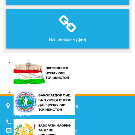
Нишониҳои муфид
734025, ш. Душанбе, кӯч. Ҷалол
Икромӣ 7
(+992 37) 2217352
info@vhk.tj
,
info@ombudsman.tj