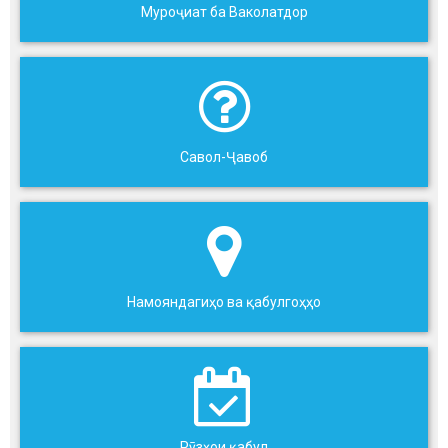
Муроҷиат ба Ваколатдор
Савол-Ҷавоб
Намояндагиҳо ва қабулгоҳҳо
Рӯзҳои қабул