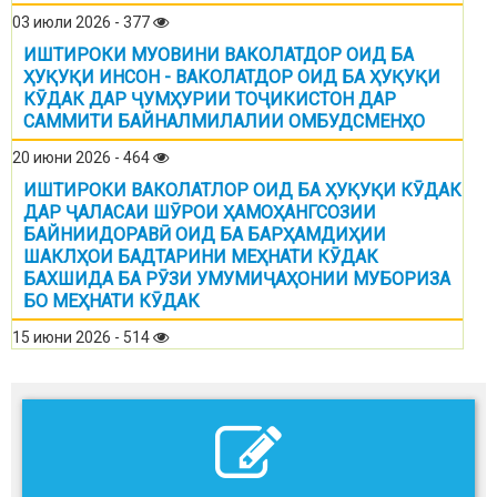
03 июли 2026 - 377
ИШТИРОКИ МУОВИНИ ВАКОЛАТДОР ОИД БА
ҲУҚУҚИ ИНСОН - ВАКОЛАТДОР ОИД БА ҲУҚУҚИ
КӮДАК ДАР ҶУМҲУРИИ ТОҶИКИСТОН ДАР
САММИТИ БАЙНАЛМИЛАЛИИ ОМБУДСМЕНҲО
20 июни 2026 - 464
ИШТИРОКИ ВАКОЛАТЛОР ОИД БА ҲУҚУҚИ КӮДАК
ДАР ҶАЛАСАИ ШӮРОИ ҲАМОҲАНГСОЗИИ
БАЙНИИДОРАВӢ ОИД БА БАРҲАМДИҲИИ
ШАКЛҲОИ БАДТАРИНИ МЕҲНАТИ КӮДАК
БАХШИДА БА РӮЗИ УМУМИҶАҲОНИИ МУБОРИЗА
БО МЕҲНАТИ КӮДАК
15 июни 2026 - 514