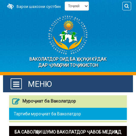
Барои шахсони сустбин
ВАКОЛАТДОР ОИД БА ҲУҚУҚИ КӮДАК
ДАР ҶУМҲУРИИ ТОҶИКИСТОН
МЕНЮ
Муроҷиат ба Ваколатдор
Тартиби муроҷиат ба Ваколатдор
БА САВОЛҲОИ ШУМО ВАКОЛАТДОР ҶАВОБ МЕДИҲАД