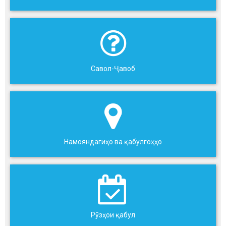
Савол-Ҷавоб
Намояндагиҳо ва қабулгоҳҳо
Рӯзҳои қабул