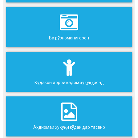
Ба рӯзноманигорон
Кӯдакон дорои кадом ҳуқуқҳоянд
Аҳдномаи ҳуқуқи кўдак дар тасвир