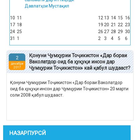
Давлатҳои Мустақил
10
11
12
13
14
15
16
17
18
19
20
21
22
23
24
25
26
27
28
29
30
31
1
2
3
4
5
6
Қонуни Ҷумҳурии Тоҷикистон «Дар бораи
2
Ваколатдор оид ба ҳуқуқи инсон дар
декабри
Ҷумҳурии Тоҷикистон» кай қабул шудааст?
2017
Қонуни Ҷумҳурии Тоҷикистон «Дар бораи Ваколатдор
оид ба ҳуқуқи инсон дар Ҷумҳурии Тоҷикистон» 20 марти
соли 2008 қабул шудааст.
НАЗАРПУРСӢ