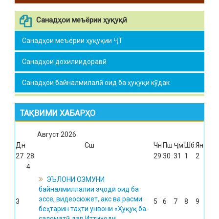
Санадҳои меъёрии ҳуқуқӣ
Санадҳои меъёрии ҳуқуқии ҶТ
Санадҳои дохилиидоравӣ
Санадҳои байналмилалӣ оид ба ҳуқуқи кӯдак
ТАҚВИМИ ХАБАРҲО
Август
2026
Дн
Сш
Чн
Пш
Ҷм
Шб
Ян
27
28
29
30
31
1
2
4
ЭЪЛОНИ ОЗМУНИ
байналмиллалии эҷодӣ оид ба
эссе, видеосюжет, акс ва расми
3
5
6
7
8
9
беҳтарин таҳти унвони «Ҳуқуқ ба
саломатӣ дар Иттиҳоди