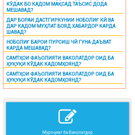
КӮДАК БО КАДОМ МАҚСАД ТАЪСИС ДОДА
МЕШАВАД?
ДАР БОРАИ ДАСТГИРКУНИИ НОБОЛИҒ КӢ ВА
ДАР КАДОМ МУҲЛАТ БОЯД ХАБАРДОР КАРДА
ШАВАД?
НОБОЛИҒ БАРОИ ПУРСИШ ЧӢ ГУНА ДАЪВАТ
КАРДА МЕШАВАД?
САМТҲОИ ФАЪОЛИЯТИ ВАКОЛАТДОР ОИД БА
ҲУҚУҚИ КЎДАК КАДОМҲОЯНД?
САМТҲОИ ФАЪОЛИЯТИ ВАКОЛАТДОР ОИД БА
ҲУҚУҚИ КЎДАК КАДОМҲОЯНД?
Муроҷиат ба Ваколатдор