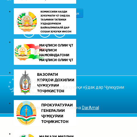
© 2026
Ваколатдор оид ба ҳуқуқи кӯдак дар Ҷумҳурии
Тоҷикистон
Омодакунандаи сомона
DarAmal