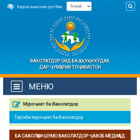
Барои шахсони сустбин
ВАКОЛАТДОР ОИД БА ҲУҚУҚИ КӮДАК
ДАР ҶУМҲУРИИ ТОҶИКИСТОН
МЕНЮ
Муроҷиат ба Ваколатдор
Тартиби муроҷиат ба Ваколатдор
БА САВОЛҲОИ ШУМО ВАКОЛАТДОР ҶАВОБ МЕДИҲАД