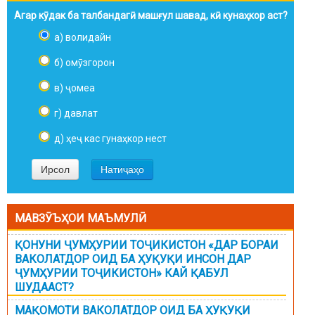
Агар кӯдак ба талбандагӣ машғул шавад, кӣ кунаҳкор аст?
а) волидайн
б) омӯзгорон
в) ҷомеа
г) давлат
д) ҳеҷ кас гунаҳкор нест
МАВЗӮЪҲОИ МАЪМУЛӢ
ҚОНУНИ ҶУМҲУРИИ ТОҶИКИСТОН «ДАР БОРАИ
ВАКОЛАТДОР ОИД БА ҲУҚУҚИ ИНСОН ДАР
ҶУМҲУРИИ ТОҶИКИСТОН» КАЙ ҚАБУЛ
ШУДААСТ?
МАҚОМОТИ ВАКОЛАТДОР ОИД БА ҲУҚУҚИ