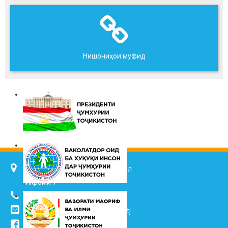
Нишониҳои муфид
734025, ш. Душанбе, кӯч. Ҷалол
Икромӣ 7
(+992 37) 2217352
info@vhk.tj
,
info@ombudsman.tj
/kudakon