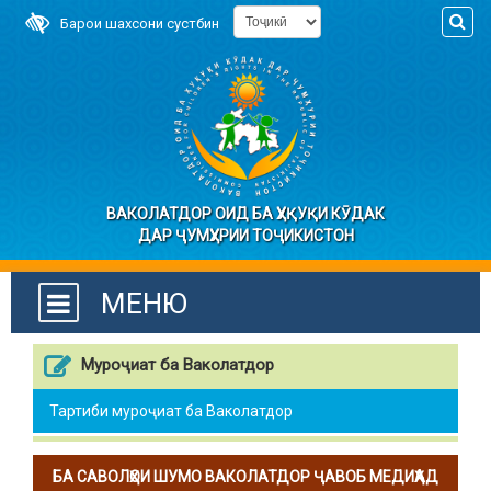
Барои шахсони сустбин
ВАКОЛАТДОР ОИД БА ҲУҚУҚИ КӮДАК
ДАР ҶУМҲУРИИ ТОҶИКИСТОН
МЕНЮ
Муроҷиат ба Ваколатдор
Тартиби муроҷиат ба Ваколатдор
БА САВОЛҲОИ ШУМО ВАКОЛАТДОР ҶАВОБ МЕДИҲАД