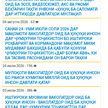
ОИД БА ЭССЕ, ВИДЕОСЮЖЕТ, АКС ВА РАСМИ
БЕҲТАРИН ТАҲТИ УНВОНИ «ҲУҚУҚ БА САЛОМАТӢ
ДАР ИТТИҲОДИ ДАВЛАТҲОИ МУСТАҚИЛ
04 августи 2026 - 63
САНАИ 24 -УМИ ИЮЛИ СОЛИ 2026 ДАР
МАҚОМОТИ ВАКОЛАТДОР ОИД БА ҲУҚУҚИ ИНСОН
ДАР ҶУМҲУРИИ ТОҶИКИСТОН БО ИШТИРОКИ
РОҲБАРИЯТ ВА КОРМАНДОНИ МАҚОМОТ МИЗИ
МУДАВВАР БАХШИДА БА ҚАБУЛИ ҚОНУНИ
ҶУМҲУРИИ ТОҶИКИСТОН «ДАР БОРАИ АВФ», КИ
БА ТАСВИБ РАСОНИДАНИ ОН БАРОИ ТАҲКИ
24 июли 2026 - 196
МУЛОҚОТИ ВАКОЛАТДОР ОИД БА ҲУҚУҚИ ИНСОН
БО РАИСИ КУМИТАИ МИЛЛӢ ОИД БА ҲУҚУҚИ
ИНСОН ДАВЛАТИ ҚАТАР
03 июли 2026 - 386
ИШТИРОКИ МУОВИНИ ВАКОЛАТДОР ОИД БА
ҲУҚУҚИ ИНСОН - ВАКОЛАТДОР ОИД БА ҲУҚУҚИ
КӮДАК ДАР ҶУМҲУРИИ ТОҶИКИСТОН ДАР