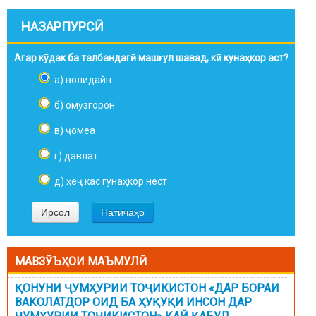
НАЗАРПУРСӢ
Агар кӯдак ба талбандагӣ машғул шавад, кӣ кунаҳкор аст?
а) волидайн
б) омӯзгорон
в) ҷомеа
г) давлат
д) ҳеҷ кас гунаҳкор нест
МАВЗӮЪҲОИ МАЪМУЛӢ
ҚОНУНИ ҶУМҲУРИИ ТОҶИКИСТОН «ДАР БОРАИ
ВАКОЛАТДОР ОИД БА ҲУҚУҚИ ИНСОН ДАР