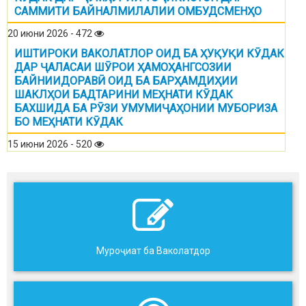
САММИТИ БАЙНАЛМИЛАЛИИ ОМБУДСМЕНҲО
20 июни 2026 - 472
ИШТИРОКИ ВАКОЛАТЛОР ОИД БА ҲУҚУҚИ КӮДАК
ДАР ҶАЛАСАИ ШӮРОИ ҲАМОҲАНГСОЗИИ
БАЙНИИДОРАВӢ ОИД БА БАРҲАМДИҲИИ
ШАКЛҲОИ БАДТАРИНИ МЕҲНАТИ КӮДАК
БАХШИДА БА РӮЗИ УМУМИҶАҲОНИИ МУБОРИЗА
БО МЕҲНАТИ КӮДАК
15 июни 2026 - 520
Муроҷиат ба Ваколатдор