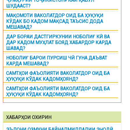
ҶУМҲУРИИ ТОҶИКИСТОН» КАЙ ҚАБУЛ
ШУДААСТ?
МАҚОМОТИ ВАКОЛАТДОР ОИД БА ҲУҚУҚИ
КӮДАК БО КАДОМ МАҚСАД ТАЪСИС ДОДА
МЕШАВАД?
ДАР БОРАИ ДАСТГИРКУНИИ НОБОЛИҒ КӢ ВА
ДАР КАДОМ МУҲЛАТ БОЯД ХАБАРДОР КАРДА
ШАВАД?
НОБОЛИҒ БАРОИ ПУРСИШ ЧӢ ГУНА ДАЪВАТ
КАРДА МЕШАВАД?
САМТҲОИ ФАЪОЛИЯТИ ВАКОЛАТДОР ОИД БА
ҲУҚУҚИ КЎДАК КАДОМҲОЯНД?
САМТҲОИ ФАЪОЛИЯТИ ВАКОЛАТДОР ОИД БА
ҲУҚУҚИ КЎДАК КАДОМҲОЯНД?
ХАБАРҲОИ ОХИРИН
ЭЪЛОНИ ОЗМУНИ БАЙНАЛМИЛЛАЛИИ ЭҶОДӢ