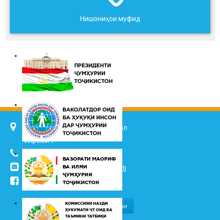
Нишониҳои муфид
734025, ш. Душанбе, кӯч. Ҷалол
Икромӣ 7
(+992 37) 2217352
info@vhk.tj
,
info@ombudsman.tj
/kudakon