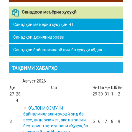
Санадҳои меъёрии ҳуқуқӣ
Санадҳои меъёрии ҳуқуқии ҶТ
Санадҳои дохилиидоравӣ
Санадҳои байналмилалӣ оид ба ҳуқуқи кӯдак
ТАҚВИМИ ХАБАРҲО
Август
2026
Дн
Сш
Чн
Пш
Ҷм
Шб
Ян
27
28
29
30
31
1
2
4
ЭЪЛОНИ ОЗМУНИ
байналмиллалии эҷодӣ оид ба
эссе, видеосюжет, акс ва расми
3
5
6
7
8
9
беҳтарин таҳти унвони «Ҳуқуқ ба
саломатӣ дар Иттиҳоди