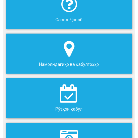
Савол-Ҷавоб
Намояндагиҳо ва қабулгоҳҳо
Рӯзҳои қабул