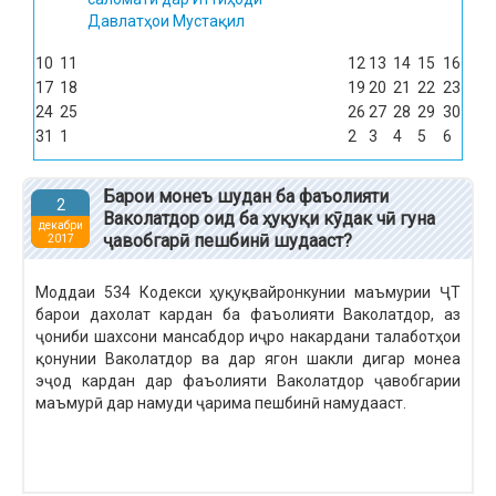
Давлатҳои Мустақил
10
11
12
13
14
15
16
17
18
19
20
21
22
23
24
25
26
27
28
29
30
31
1
2
3
4
5
6
Барои монеъ шудан ба фаъолияти
2
Ваколатдор оид ба ҳуқуқи кӯдак чӣ гуна
декабри
ҷавобгарӣ пешбинӣ шудааст?
2017
Моддаи 534 Кодекси ҳуқуқвайронкунии маъмурии ҶТ
барои дахолат кардан ба фаъолияти Ваколатдор, аз
ҷониби шахсони мансабдор иҷро накардани талаботҳои
қонунии Ваколатдор ва дар ягон шакли дигар монеа
эҷод кардан дар фаъолияти Ваколатдор ҷавобгарии
маъмурӣ дар намуди ҷарима пешбинӣ намудааст.