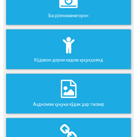
Ба рӯзноманигорон
Кӯдакон дорои кадом ҳуқуқҳоянд
Аҳдномаи ҳуқуқи кўдак дар тасвир