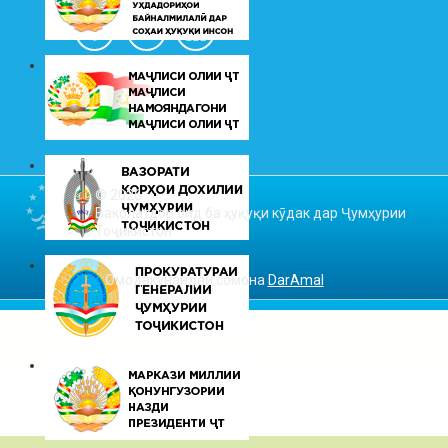
© 2026
Ваколатдор оид ба ҳуқуқи кӯдак дар Ҷумҳурии
Тоҷикистон
Омодакунандаи сомона
DarAmal