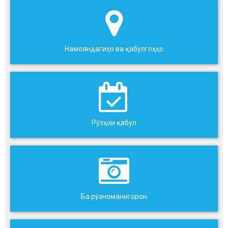
Намояндагиҳо ва қабулгоҳҳо
Рӯзҳои қабул
Ба рӯзноманигорон