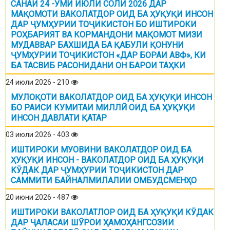
САНАИ 24 -УМИ ИЮЛИ СОЛИ 2026 ДАР
МАҚОМОТИ ВАКОЛАТДОР ОИД БА ҲУҚУҚИ ИНСОН
ДАР ҶУМҲУРИИ ТОҶИКИСТОН БО ИШТИРОКИ
РОҲБАРИЯТ ВА КОРМАНДОНИ МАҚОМОТ МИЗИ
МУДАВВАР БАХШИДА БА ҚАБУЛИ ҚОНУНИ
ҶУМҲУРИИ ТОҶИКИСТОН «ДАР БОРАИ АВФ», КИ
БА ТАСВИБ РАСОНИДАНИ ОН БАРОИ ТАҲКИ
24 июли 2026 - 210
МУЛОҚОТИ ВАКОЛАТДОР ОИД БА ҲУҚУҚИ ИНСОН
БО РАИСИ КУМИТАИ МИЛЛӢ ОИД БА ҲУҚУҚИ
ИНСОН ДАВЛАТИ ҚАТАР
03 июли 2026 - 403
ИШТИРОКИ МУОВИНИ ВАКОЛАТДОР ОИД БА
ҲУҚУҚИ ИНСОН - ВАКОЛАТДОР ОИД БА ҲУҚУҚИ
КӮДАК ДАР ҶУМҲУРИИ ТОҶИКИСТОН ДАР
САММИТИ БАЙНАЛМИЛАЛИИ ОМБУДСМЕНҲО
20 июни 2026 - 487
ИШТИРОКИ ВАКОЛАТЛОР ОИД БА ҲУҚУҚИ КӮДАК
ДАР ҶАЛАСАИ ШӮРОИ ҲАМОҲАНГСОЗИИ