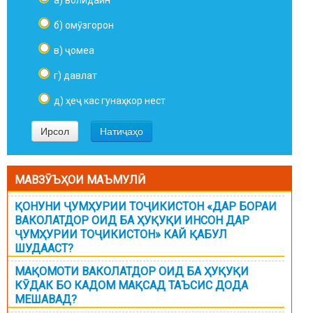
а) волидайн
б) омӯзгорон
в) ҷомеа
г) давлат
д) ҳеҷ кас гунаҳкор нест
МАВЗӮЪҲОИ МАЪМУЛӢ
ҚОНУНИ ҶУМҲУРИИ ТОҶИКИСТОН «ДАР БОРАИ
ВАКОЛАТДОР ОИД БА ҲУҚУҚИ ИНСОН ДАР
ҶУМҲУРИИ ТОҶИКИСТОН» КАЙ ҚАБУЛ
ШУДААСТ?
МАҚОМОТИ ВАКОЛАТДОР ОИД БА ҲУҚУҚИ
КӮДАК БО КАДОМ МАҚСАД ТАЪСИС ДОДА
МЕШАВАД?