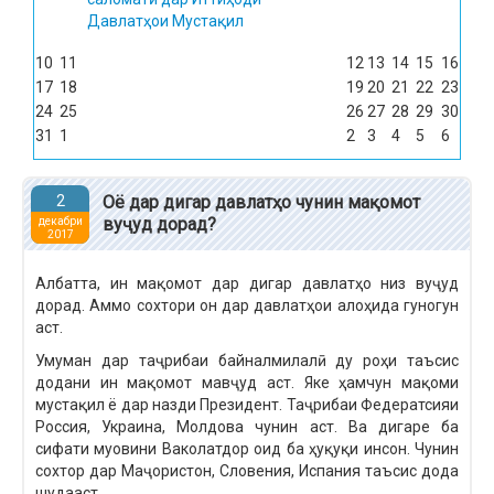
Давлатҳои Мустақил
10
11
12
13
14
15
16
17
18
19
20
21
22
23
24
25
26
27
28
29
30
31
1
2
3
4
5
6
2
Оё дар дигар давлатҳо чунин мақомот
вуҷуд дорад?
декабри
2017
Албатта, ин мақомот дар дигар давлатҳо низ вуҷуд
дорад. Аммо сохтори он дар давлатҳои алоҳида гуногун
аст.
Умуман дар таҷрибаи байналмилалӣ ду роҳи таъсис
додани ин мақомот мавҷуд аст. Яке ҳамчун мақоми
мустақил ё дар назди Президент. Таҷрибаи Федератсияи
Россия, Украина, Молдова чунин аст. Ва дигаре ба
сифати муовини Ваколатдор оид ба ҳуқуқи инсон. Чунин
сохтор дар Маҷористон, Словения, Испания таъсис дода
шудааст.