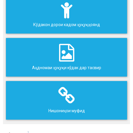
Кӯдакон дорои кадом ҳуқуқҳоянд
Аҳдномаи ҳуқуқи кўдак дар тасвир
Нишониҳои муфид