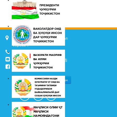
734025, ш. Душанбе, кӯч. Ҷалол
Икромӣ 7
(+992 37) 2217352
info@vhk.tj
,
info@ombudsman.tj
/kudakon