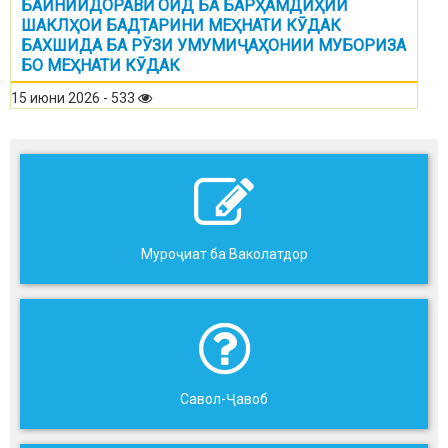
БАЙНИИДОРАВӢ ОИД БА БАРҲАМДИҲИИ
ШАКЛҲОИ БАДТАРИНИ МЕҲНАТИ КӮДАК
БАХШИДА БА РӮЗИ УМУМИҶАҲОНИИ МУБОРИЗА
БО МЕҲНАТИ КӮДАК
15 июни 2026 - 533
Муроҷиат ба Ваколатдор
Савол-Ҷавоб