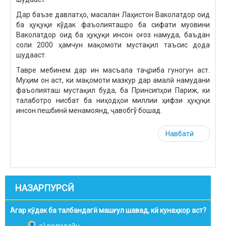
Дар баъзе давлатҳо, масалан Лаҳистон Ваколатдор оид
ба ҳуқуқи кўдак фаъолияташро ба сифати муовини
Ваколатдор оид ба ҳуқуқи инсон оғоз намуда, баъдан
соли 2000 ҳамчун мақомоти мустақил таъсис дода
шудааст.
Тавре мебинем дар ин масъала таҷриба гуногун аст.
Муҳим он аст, ки мақомоти мазкур дар амалӣ намудани
фаъолияташ мустақил буда, ба Принсипҳои Париж, ки
талаботро нисбат ба ниҳодҳои миллии ҳифзи ҳуқуқи
инсон пешбинӣ менамоянд, ҷавобгў бошад.
Навбатӣ
НАЗАРПУРСӢ
Агар кӯдак ба талбандагӣ машғул шавад, кӣ кунаҳкор аст?