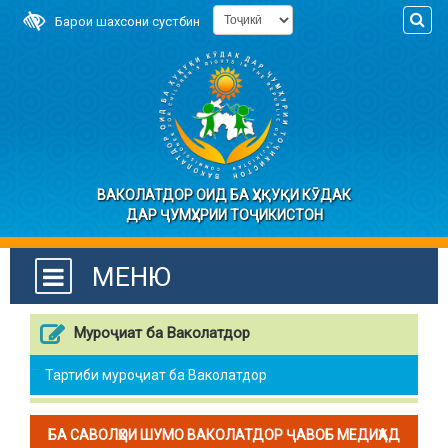
Барои шахсони сустбин
ВАКОЛАТДОР ОИД БА ҲУҚУҚИ КӮДАК
ДАР ҶУМҲУРИИ ТОҶИКИСТОН
МЕНЮ
Муроҷиат ба Ваколатдор
Тартиби муроҷиат ба Ваколатдор
БА САВОЛҲОИ ШУМО ВАКОЛАТДОР ҶАВОБ МЕДИҲАД