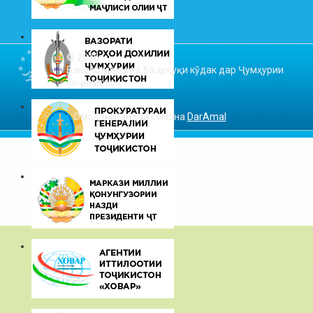
© 2026
Ваколатдор оид ба ҳуқуқи кӯдак дар Ҷумҳурии
Тоҷикистон
Омодакунандаи сомона
DarAmal