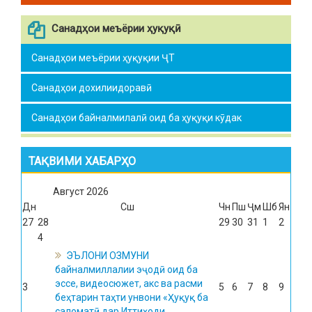
Санадҳои меъёрии ҳуқуқӣ
Санадҳои меъёрии ҳуқуқии ҶТ
Санадҳои дохилиидоравӣ
Санадҳои байналмилалӣ оид ба ҳуқуқи кӯдак
ТАҚВИМИ ХАБАРҲО
Август
2026
Дн
Сш
Чн
Пш
Ҷм
Шб
Ян
27
28
29
30
31
1
2
4
ЭЪЛОНИ ОЗМУНИ
байналмиллалии эҷодӣ оид ба
эссе, видеосюжет, акс ва расми
3
5
6
7
8
9
беҳтарин таҳти унвони «Ҳуқуқ ба
саломатӣ дар Иттиҳоди