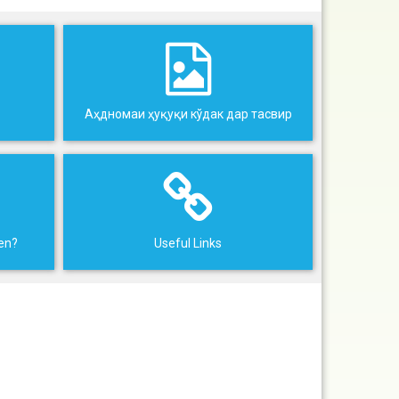
Аҳдномаи ҳуқуқи кўдак дар тасвир
ren?
Useful Links