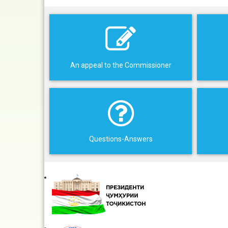
An appeal to the Commissioner
Questions-Answers