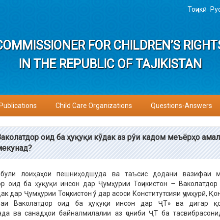
Тоҷикӣ
Ру
COMMISSIONER FOR CHILDREN’S RIGHT
IN THE REPUBLIC OF TAJIKISTAN
Publications
Child Care Organizations
Questions-Answers
Ваколатдор оид ба ҳуқуқи кўдак аз рўи кадом меъёрҳо амал
мекунад?
були лоиҳаҳои пешниҳодшуда ва таъсис додани вазифаи м
р оид ба ҳуқуқи инсон дар Ҷумҳурии Тоҷикистон – Ваколатдор
дак дар Ҷумҳурии Тоҷикистон ў дар асоси Конститутсияи ҷумҳурӣ, Қ
аи Ваколатдор оид ба ҳуқуқи инсон дар ҶТ» ва дигар қо
нда ва санадҳои байналмилалии аз ҷониби ҶТ ба тасвибрасон