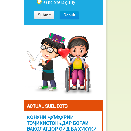
e) no one is guilty
ACTUAL SUBJECTS
ҚОНУНИ ҶУМҲУРИИ
ТОҶИКИСТОН «ДАР БОРАИ
ВАКОЛАТДОР ОИД БА ҲУҚУҚИ