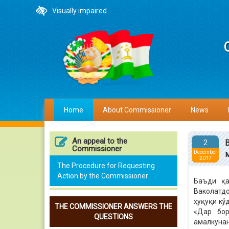
Visually impaired
Home
About Commissioner
News
An appeal to the
2
Commissioner
December
2017
The Procedure for Requesting
Action by the Commissioner
Баъди қа
Ваколатдо
ҳуқуқи кў
THE COMMISSIONER ANSWERS THE
«Дар бор
QUESTIONS
амалкуна