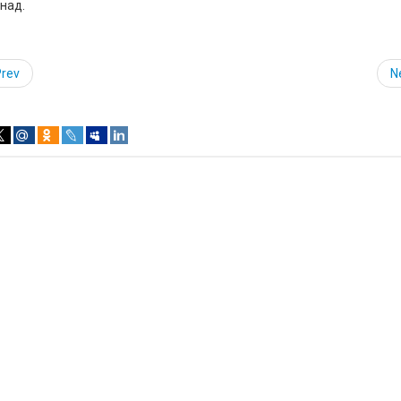
над.
Prev
N