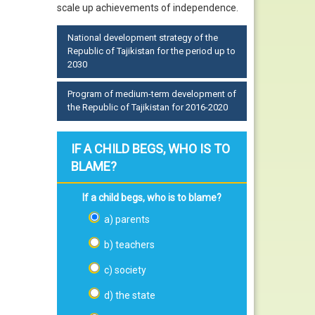
scale up achievements of independence.
National development strategy of the
Republic of Tajikistan for the period up to
2030
Program of medium-term development of
the Republic of Tajikistan for 2016-2020
IF A CHILD BEGS, WHO IS TO
BLAME?
If a child begs, who is to blame?
a) parents
b) teachers
c) society
d) the state