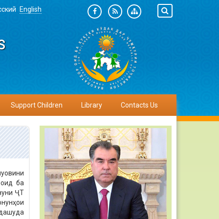
сский
English
S
Support Children
Library
Contacts Us
уовини
 оид ба
онуни ҶТ
нунҳои
идашуда