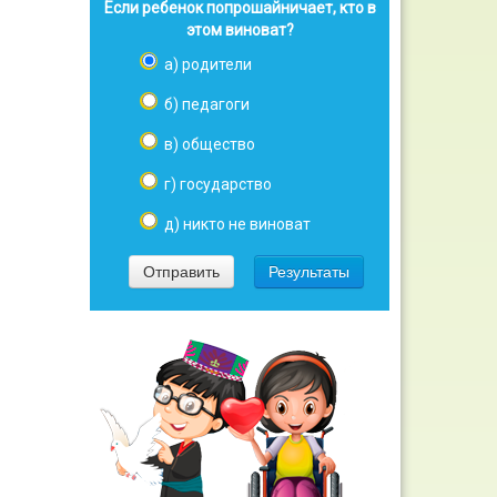
Если ребенок попрошайничает, кто в
этом виноват?
а) родители
б) педагоги
в) общество
г) государство
д) никто не виноват