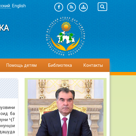
сский
English
КА
Помощь детям
Библиотека
Контакты
уовини
 оид ба
онуни ҶТ
нунҳои
идашуда