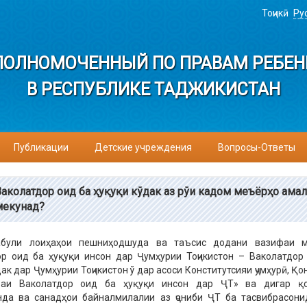
Тоҷикӣ
Ру
ПОЛНОМОЧЕННЫЙ ПО ПРАВАМ РЕБЕН
В РЕСПУБЛИКЕ ТАДЖИКИСТАН
Публикации
Детские учреждения
Вопросы-Ответы
Ваколатдор оид ба ҳуқуқи кўдак аз рўи кадом меъёрҳо амал
мекунад?
були лоиҳаҳои пешниҳодшуда ва таъсис додани вазифаи м
р оид ба ҳуқуқи инсон дар Ҷумҳурии Тоҷикистон – Ваколатдор
дак дар Ҷумҳурии Тоҷикистон ў дар асоси Конститутсияи ҷумҳурӣ, Қ
аи Ваколатдор оид ба ҳуқуқи инсон дар ҶТ» ва дигар қо
нда ва санадҳои байналмилалии аз ҷониби ҶТ ба тасвибрасон