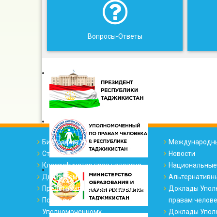
Вопросы-Ответы
Биография УПР
Международны
Структура офиса
Новости
Классификатор прав человека
Национальные
Дни приема
Альтернативн
Представительства и приемные
Доклады Упол
Порядок обращения к
правам челов
Уполномоченному
Доклады Упол