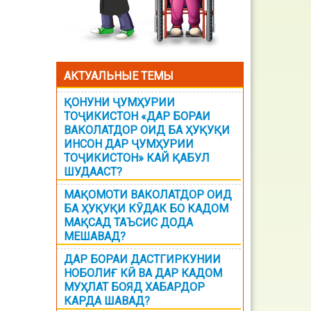
АКТУАЛЬНЫЕ ТЕМЫ
ҚОНУНИ ҶУМҲУРИИ
ТОҶИКИСТОН «ДАР БОРАИ
ВАКОЛАТДОР ОИД БА ҲУҚУҚИ
ИНСОН ДАР ҶУМҲУРИИ
ТОҶИКИСТОН» КАЙ ҚАБУЛ
ШУДААСТ?
МАҚОМОТИ ВАКОЛАТДОР ОИД
БА ҲУҚУҚИ КӮДАК БО КАДОМ
МАҚСАД ТАЪСИС ДОДА
МЕШАВАД?
ДАР БОРАИ ДАСТГИРКУНИИ
НОБОЛИҒ КӢ ВА ДАР КАДОМ
МУҲЛАТ БОЯД ХАБАРДОР
КАРДА ШАВАД?