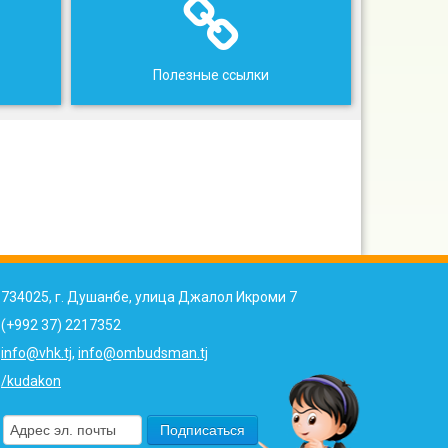
Полезные ссылки
734025, г. Душанбе, улица Джалол Икроми 7
(+992 37) 2217352
info@vhk.tj
,
info@ombudsman.tj
/kudakon