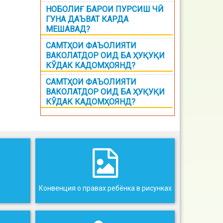
НОБОЛИҒ БАРОИ ПУРСИШ ЧӢ
ГУНА ДАЪВАТ КАРДА
МЕШАВАД?
САМТҲОИ ФАЪОЛИЯТИ
ВАКОЛАТДОР ОИД БА ҲУҚУҚИ
КЎДАК КАДОМҲОЯНД?
САМТҲОИ ФАЪОЛИЯТИ
ВАКОЛАТДОР ОИД БА ҲУҚУҚИ
КЎДАК КАДОМҲОЯНД?
Конвенция о правах ребёнка в рисунках