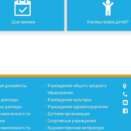
Дни приема
Каковы права детей?
е документы
Учреждения общего среднего
образования
 доклады
Учреждения культуры
ые доклады
Учреждения здравоохранения
номоченного по
Детские организации
ека
Спортивные учреждения
номоченного по
Художественная литература