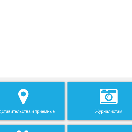
дставительства и приемные
Журналистам