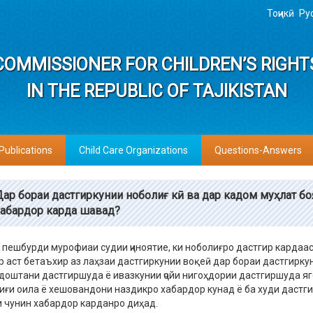
Тоҷикӣ
Ру
COMMISSIONER FOR CHILDREN’S RIGHT
IN THE REPUBLIC OF TAJIKISTAN
Publications
Child Care Organizations
Questions-Answers
Дар бораи дастгиркунии ноболиғ кӣ ва дар кадом муҳлат бо
хабардор карда шавад?
пешбурди мурофиаи судии ҷиноятие, ки ноболиғро дастгир кардаас
 аст бетаъхир аз лаҳзаи дастгиркунии воқеӣ дар бораи дастгирку
ҳ доштани дастгиршуда ё ивазкунии ҷойи нигоҳдории дастгиршуда я
иғи оила ё хешовандони наздикро хабардор кунад ё ба худи дастг
 чунин хабардор карданро диҳад.