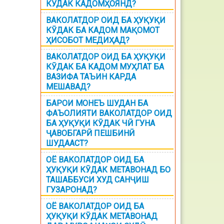
КЎДАК КАДОМҲОЯНД?
ВАКОЛАТДОР ОИД БА ҲУҚУҚИ
КӮДАК БА КАДОМ МАҚОМОТ
ҲИСОБОТ МЕДИҲАД?
ВАКОЛАТДОР ОИД БА ҲУҚУҚИ
КӮДАК БА КАДОМ МУҲЛАТ БА
ВАЗИФА ТАЪИН КАРДА
МЕШАВАД?
БАРОИ МОНЕЪ ШУДАН БА
ФАЪОЛИЯТИ ВАКОЛАТДОР ОИД
БА ҲУҚУҚИ КӮДАК ЧӢ ГУНА
ҶАВОБГАРӢ ПЕШБИНӢ
ШУДААСТ?
ОЁ ВАКОЛАТДОР ОИД БА
ҲУҚУҚИ КӮДАК МЕТАВОНАД БО
ТАШАББУСИ ХУД САНҶИШ
ГУЗАРОНАД?
ОЁ ВАКОЛАТДОР ОИД БА
ҲУҚУҚИ КӮДАК МЕТАВОНАД