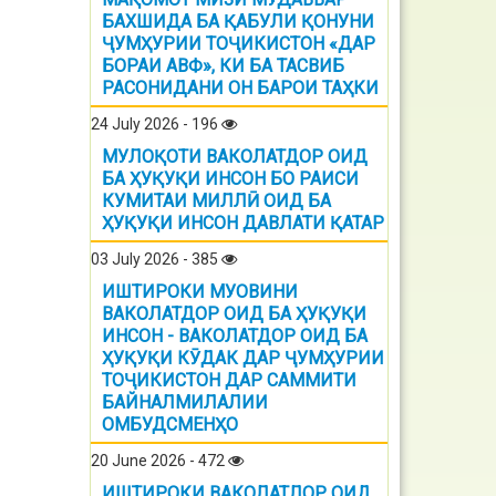
БАХШИДА БА ҚАБУЛИ ҚОНУНИ
ҶУМҲУРИИ ТОҶИКИСТОН «ДАР
БОРАИ АВФ», КИ БА ТАСВИБ
РАСОНИДАНИ ОН БАРОИ ТАҲКИ
24 July 2026 - 196
МУЛОҚОТИ ВАКОЛАТДОР ОИД
БА ҲУҚУҚИ ИНСОН БО РАИСИ
КУМИТАИ МИЛЛӢ ОИД БА
ҲУҚУҚИ ИНСОН ДАВЛАТИ ҚАТАР
03 July 2026 - 385
ИШТИРОКИ МУОВИНИ
ВАКОЛАТДОР ОИД БА ҲУҚУҚИ
ИНСОН - ВАКОЛАТДОР ОИД БА
ҲУҚУҚИ КӮДАК ДАР ҶУМҲУРИИ
ТОҶИКИСТОН ДАР САММИТИ
БАЙНАЛМИЛАЛИИ
ОМБУДСМЕНҲО
20 June 2026 - 472
ИШТИРОКИ ВАКОЛАТЛОР ОИД