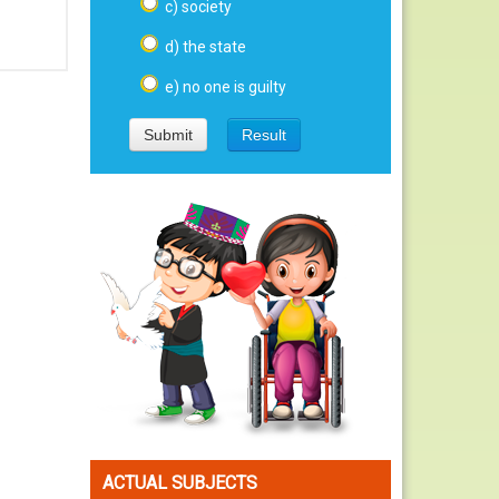
c) society
d) the state
e) no one is guilty
ACTUAL SUBJECTS