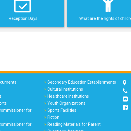
Reception Days
What are the rights of child
Documents
Secondary Education Establishments
Cultural Institutions
s
Healthcare Institutions
orts
Youth Organizations
 Commissioner for
Sports Facilities
Fiction
 Commissioner for
Reading Materials for Parent