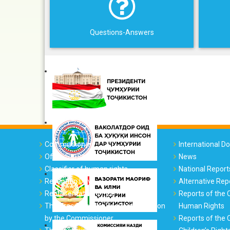
Questions-Answers
Commissioner
International 
Office Structure
News
Classifier of human rights
National Report
Reception Days
Alternative Rep
Representative Office
Reports of the
The Procedure for Requesting Action
Human Rights
by the Commissioner
Reports of the