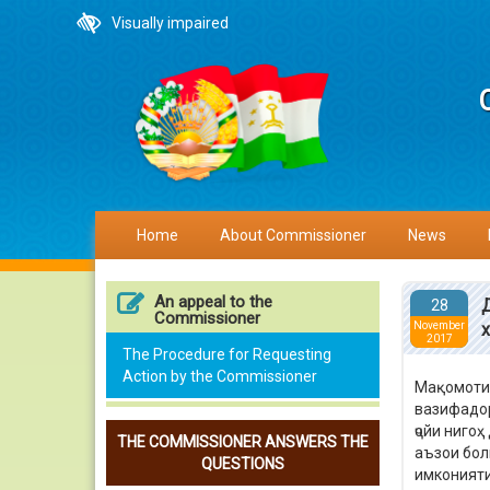
Visually impaired
Home
About Commissioner
News
An appeal to the
28
Commissioner
November
2017
The Procedure for Requesting
Action by the Commissioner
Мақомоти 
вазифадор
ҷойи ниго
THE COMMISSIONER ANSWERS THE
аъзои бол
QUESTIONS
имконияти