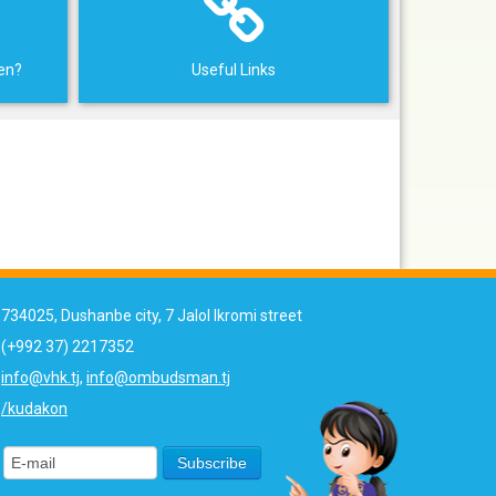
ren?
Useful Links
734025, Dushanbe city, 7 Jalol Ikromi street
(+992 37) 2217352
info@vhk.tj
,
info@ombudsman.tj
/kudakon