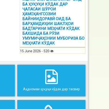
БА ҲУҚУҚИ КӮДАК ДАР
ҶАЛАСАИ ШӮРОИ
ҲАМОҲАНГСОЗИИ
БАЙНИИДОРАВӢ ОИД БА
БАРҲАМДИҲИИ ШАКЛҲОИ
БАДТАРИНИ МЕҲНАТИ КӮДАК
БАХШИДА БА РӮЗИ
УМУМИҶАҲОНИИ МУБОРИЗА БО
МЕҲНАТИ КӮДАК
15 June 2026 - 520
Аҳдномаи ҳуқуқи кўдак дар тасвир