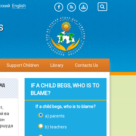
сский
English
S
Support Children
Library
Contacts Us
яд
IF A CHILD BEGS, WHO IS TO
BLAME?
If a child begs, who is to blame?
т,
нӣ ва
a) parents
гон
иршуда
b) teachers