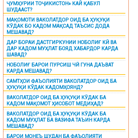
ҶУМҲУРИИ ТОҶИКИСТОН» КАЙ ҚАБУЛ
ШУДААСТ?
МАҚОМОТИ ВАКОЛАТДОР ОИД БА ҲУҚУҚИ
КӮДАК БО КАДОМ МАҚСАД ТАЪСИС ДОДА
МЕШАВАД?
ДАР БОРАИ ДАСТГИРКУНИИ НОБОЛИҒ КӢ ВА
ДАР КАДОМ МУҲЛАТ БОЯД ХАБАРДОР КАРДА
ШАВАД?
НОБОЛИҒ БАРОИ ПУРСИШ ЧӢ ГУНА ДАЪВАТ
КАРДА МЕШАВАД?
САМТҲОИ ФАЪОЛИЯТИ ВАКОЛАТДОР ОИД БА
ҲУҚУҚИ КЎДАК КАДОМҲОЯНД?
ВАКОЛАТДОР ОИД БА ҲУҚУҚИ КӮДАК БА
КАДОМ МАҚОМОТ ҲИСОБОТ МЕДИҲАД?
ВАКОЛАТДОР ОИД БА ҲУҚУҚИ КӮДАК БА
КАДОМ МУҲЛАТ БА ВАЗИФА ТАЪИН КАРДА
МЕШАВАД?
БАРОИ МОНЕЪ ШУДАН БА ФАЪОЛИЯТИ