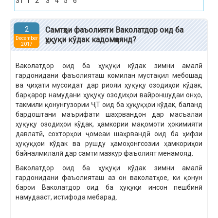
31
1
2
3
4
5
6
2
Самтҳои фаъолияти Ваколатдор оид ба
ҳуқуқи кўдак кадомҳоянд?
December
2017
Ваколатдор оид ба ҳуқуқи кўдак зимни амалӣ
гардонидани фаъолияташ комилан мустақил мебошад
ва ҷиҳати мусоидат дар риояи ҳуқуқу озодиҳои кўдак,
барқарор намудани ҳуқуқу озодиҳои вайроншудаи онҳо,
такмили қонунгузории ҶТ оид ба ҳуқуқҳои кўдак, баланд
бардоштани маърифати шаҳрвандон дар масъалаи
ҳуқуқу озодиҳои кўдак, ҳамкории мақомоти ҳокимияти
давлатӣ, сохторҳои ҷомеаи шаҳрвандӣ оид ба ҳифзи
ҳуқуқҳои кўдак ва рушду ҳамоҳонгсозии ҳамкориҳои
байналмилалӣ дар самти мазкур фаъолият менамояд.
Ваколатдор оид ба ҳуқуқи кўдак зимни амалӣ
гардонидани фаъолияташ аз он ваколатҳое, ки қонун
барои Ваколатдор оид ба ҳуқуқи инсон пешбинӣ
намудааст, истифода мебарад.