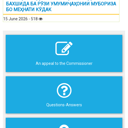
БАХШИДА БА РӮЗИ УМУМИҶАҲОНИИ МУБОРИЗА
БО МЕҲНАТИ КӮДАК
15 June 2026 - 518
An appeal to the Commissioner
Questions-Answers