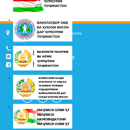
734025, Dushanbe city, 7 Jalol Ikromi
street
(+992 37) 2217352
info@vhk.tj
,
info@ombudsman.tj
/kudakon