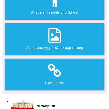
What are the rights of children?
Аҳдномаи ҳуқуқи кўдак дар тасвир
Useful Links