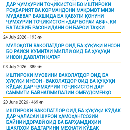
ДАР ҶУМҲУРИИ ТОҶИКИСТОН БО ИШТИРОКИ
РОҲБАРИЯТ ВА КОРМАНДОНИ МАҚОМОТ МИЗИ
МУДАВВАР БАХШИДА БА ҚАБУЛИ ҚОНУНИ
ҶУМҲУРИИ ТОҶИКИСТОН «ДАР БОРАИ АВФ», КИ
БА ТАСВИБ РАСОНИДАНИ ОН БАРОИ ТАҲКИ
24 July 2026 - 193
МУЛОҚОТИ ВАКОЛАТДОР ОИД БА ҲУҚУҚИ ИНСОН
БО РАИСИ КУМИТАИ МИЛЛӢ ОИД БА ҲУҚУҚИ
ИНСОН ДАВЛАТИ ҚАТАР
03 July 2026 - 385
ИШТИРОКИ МУОВИНИ ВАКОЛАТДОР ОИД БА
ҲУҚУҚИ ИНСОН - ВАКОЛАТДОР ОИД БА ҲУҚУҚИ
КӮДАК ДАР ҶУМҲУРИИ ТОҶИКИСТОН ДАР
САММИТИ БАЙНАЛМИЛАЛИИ ОМБУДСМЕНҲО
20 June 2026 - 469
ИШТИРОКИ ВАКОЛАТЛОР ОИД БА ҲУҚУҚИ КӮДАК
ДАР ҶАЛАСАИ ШӮРОИ ҲАМОҲАНГСОЗИИ
БАЙНИИДОРАВӢ ОИД БА БАРҲАМДИҲИИ
ШАКЛҲОИ БАДТАРИНИ МЕҲНАТИ КӮДАК