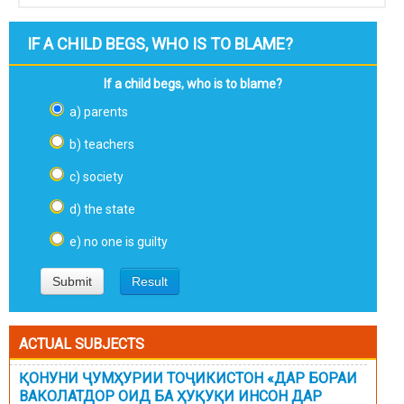
IF A CHILD BEGS, WHO IS TO BLAME?
If a child begs, who is to blame?
a) parents
b) teachers
c) society
d) the state
e) no one is guilty
ACTUAL SUBJECTS
ҚОНУНИ ҶУМҲУРИИ ТОҶИКИСТОН «ДАР БОРАИ
ВАКОЛАТДОР ОИД БА ҲУҚУҚИ ИНСОН ДАР