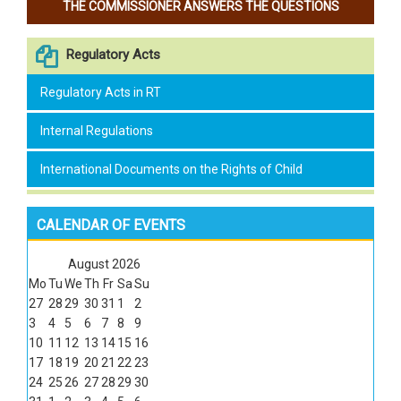
THE COMMISSIONER ANSWERS THE QUESTIONS
Regulatory Acts
Regulatory Acts in RT
Internal Regulations
International Documents on the Rights of Child
CALENDAR OF EVENTS
August
2026
Mo
Tu
We
Th
Fr
Sa
Su
27
28
29
30
31
1
2
3
4
5
6
7
8
9
10
11
12
13
14
15
16
17
18
19
20
21
22
23
24
25
26
27
28
29
30