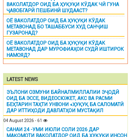
ВАКОЛАТДОР ОИД БА ҲУҚУҚИ КӮДАК ЧӢ ГУНА
ҶАВОБГАРӢ ПЕШБИНӢ ШУДААСТ?
ОЁ ВАКОЛАТДОР ОИД БА ҲУҚУҚИ КӮДАК
МЕТАВОНАД БО ТАШАББУСИ ХУД САНҶИШ
ГУЗАРОНАД?
ОЁ ВАКОЛАТДОР ОИД БА ҲУҚУҚИ КӮДАК
МЕТАВОНАД ДАР МУРОФИАҲОИ СУДӢ ИШТИРОК
НАМОЯД?
LATEST NEWS
ЭЪЛОНИ ОЗМУНИ БАЙНАЛМИЛЛАЛИИ ЭҶОДӢ
ОИД БА ЭССЕ, ВИДЕОСЮЖЕТ, АКС ВА РАСМИ
БЕҲТАРИН ТАҲТИ УНВОНИ «ҲУҚУҚ БА САЛОМАТӢ
ДАР ИТТИҲОДИ ДАВЛАТҲОИ МУСТАҚИЛ
04 August 2026 - 61
САНАИ 24 -УМИ ИЮЛИ СОЛИ 2026 ДАР
МАҚОМОТИ ВАКОЛАТДОР ОИД БА ҲУҚУҚИ ИНСОН