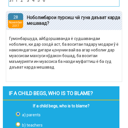
31
1
2
3
4
5
6
28
Ноболиғ барои пурсиш чӣ гуна даъват карда
мешавад?
November
2017
Гумонбаршуда, айбдоршаванда ё судшавандаи
ноболиғе, ки дар озодӣ аст, ба воситаи падару модари ў ё
намояндагони дигари қонунии вай ва агар ноболиғ дар
муассисаи махсуси кўдакон бошад, ба воситаи
маъмурияти ин муассиса ба назди муфаттиш ё ба суд
даъват карда мешавад.
IF A CHILD BEGS, WHO IS TO BLAME?
If a child begs, who is to blame?
a) parents
b) teachers