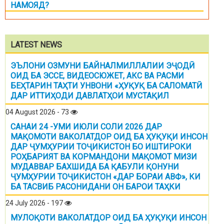
НАМОЯД?
LATEST NEWS
ЭЪЛОНИ ОЗМУНИ БАЙНАЛМИЛЛАЛИИ ЭҶОДӢ
ОИД БА ЭССЕ, ВИДЕОСЮЖЕТ, АКС ВА РАСМИ
БЕҲТАРИН ТАҲТИ УНВОНИ «ҲУҚУҚ БА САЛОМАТӢ
ДАР ИТТИҲОДИ ДАВЛАТҲОИ МУСТАҚИЛ
04 August 2026 - 73
САНАИ 24 -УМИ ИЮЛИ СОЛИ 2026 ДАР
МАҚОМОТИ ВАКОЛАТДОР ОИД БА ҲУҚУҚИ ИНСОН
ДАР ҶУМҲУРИИ ТОҶИКИСТОН БО ИШТИРОКИ
РОҲБАРИЯТ ВА КОРМАНДОНИ МАҚОМОТ МИЗИ
МУДАВВАР БАХШИДА БА ҚАБУЛИ ҚОНУНИ
ҶУМҲУРИИ ТОҶИКИСТОН «ДАР БОРАИ АВФ», КИ
БА ТАСВИБ РАСОНИДАНИ ОН БАРОИ ТАҲКИ
24 July 2026 - 197
МУЛОҚОТИ ВАКОЛАТДОР ОИД БА ҲУҚУҚИ ИНСОН