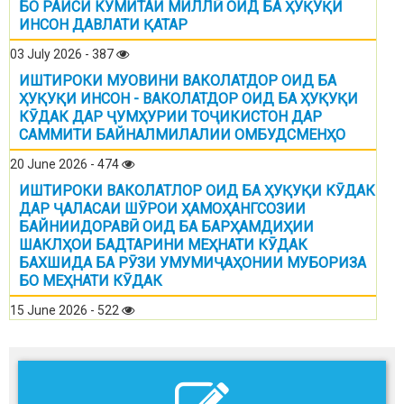
БО РАИСИ КУМИТАИ МИЛЛӢ ОИД БА ҲУҚУҚИ
ИНСОН ДАВЛАТИ ҚАТАР
03 July 2026 - 387
ИШТИРОКИ МУОВИНИ ВАКОЛАТДОР ОИД БА
ҲУҚУҚИ ИНСОН - ВАКОЛАТДОР ОИД БА ҲУҚУҚИ
КӮДАК ДАР ҶУМҲУРИИ ТОҶИКИСТОН ДАР
САММИТИ БАЙНАЛМИЛАЛИИ ОМБУДСМЕНҲО
20 June 2026 - 474
ИШТИРОКИ ВАКОЛАТЛОР ОИД БА ҲУҚУҚИ КӮДАК
ДАР ҶАЛАСАИ ШӮРОИ ҲАМОҲАНГСОЗИИ
БАЙНИИДОРАВӢ ОИД БА БАРҲАМДИҲИИ
ШАКЛҲОИ БАДТАРИНИ МЕҲНАТИ КӮДАК
БАХШИДА БА РӮЗИ УМУМИҶАҲОНИИ МУБОРИЗА
БО МЕҲНАТИ КӮДАК
15 June 2026 - 522