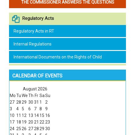
THE COMMISSIONER ANSWERS THE QUESTIONS
Regulatory Acts
Regulatory Acts in RT
Internal Regulations
International Documents on the Rights of Child
CALENDAR OF EVENTS
August
2026
Mo
Tu
We
Th
Fr
Sa
Su
27
28
29
30
31
1
2
3
4
5
6
7
8
9
10
11
12
13
14
15
16
17
18
19
20
21
22
23
24
25
26
27
28
29
30