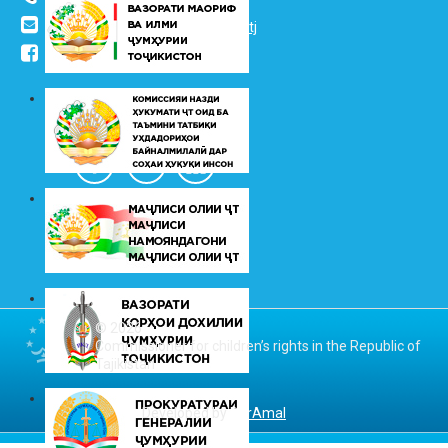
info@vhk.tj
,
info@ombudsman.tj
/kudakon
© 2026
Commissioner for children’s rights in the Republic of
Tajikistan
Developed by
DarAmal