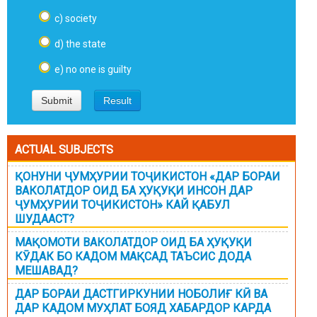
c) society
d) the state
e) no one is guilty
ACTUAL SUBJECTS
ҚОНУНИ ҶУМҲУРИИ ТОҶИКИСТОН «ДАР БОРАИ
ВАКОЛАТДОР ОИД БА ҲУҚУҚИ ИНСОН ДАР
ҶУМҲУРИИ ТОҶИКИСТОН» КАЙ ҚАБУЛ
ШУДААСТ?
МАҚОМОТИ ВАКОЛАТДОР ОИД БА ҲУҚУҚИ
КӮДАК БО КАДОМ МАҚСАД ТАЪСИС ДОДА
МЕШАВАД?
ДАР БОРАИ ДАСТГИРКУНИИ НОБОЛИҒ КӢ ВА
ДАР КАДОМ МУҲЛАТ БОЯД ХАБАРДОР КАРДА