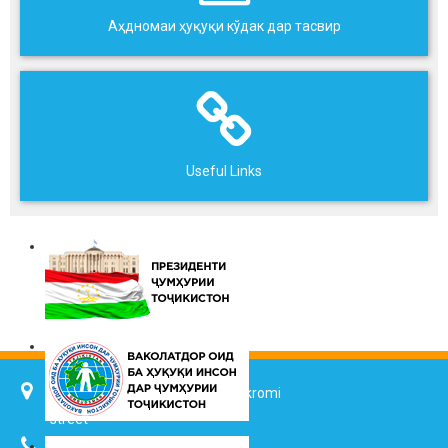
Аҳдномаи ҳуқуқи кўдак дар тасвир
Useful Links
734025, Dushanbe city, 7 Jalol Ikromi
street
(+992 37) 2217352