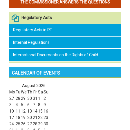
THE COMMISSIONER ANSWERS THE QUESTIONS
Regulatory Acts
Regulatory Acts in RT
Internal Regulations
International Documents on the Rights of Child
CALENDAR OF EVENTS
August
2026
Mo
Tu
We
Th
Fr
Sa
Su
27
28
29
30
31
1
2
3
4
5
6
7
8
9
10
11
12
13
14
15
16
17
18
19
20
21
22
23
24
25
26
27
28
29
30