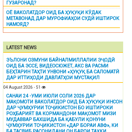
ГУЗАРОНАД?
ОЁ ВАКОЛАТДОР ОИД БА ҲУҚУҚИ КӮДАК
МЕТАВОНАД ДАР МУРОФИАҲОИ СУДӢ ИШТИРОК
НАМОЯД?
LATEST NEWS
ЭЪЛОНИ ОЗМУНИ БАЙНАЛМИЛЛАЛИИ ЭҶОДӢ
ОИД БА ЭССЕ, ВИДЕОСЮЖЕТ, АКС ВА РАСМИ
БЕҲТАРИН ТАҲТИ УНВОНИ «ҲУҚУҚ БА САЛОМАТӢ
ДАР ИТТИҲОДИ ДАВЛАТҲОИ МУСТАҚИЛ
04 August 2026 - 51
САНАИ 24 -УМИ ИЮЛИ СОЛИ 2026 ДАР
МАҚОМОТИ ВАКОЛАТДОР ОИД БА ҲУҚУҚИ ИНСОН
ДАР ҶУМҲУРИИ ТОҶИКИСТОН БО ИШТИРОКИ
РОҲБАРИЯТ ВА КОРМАНДОНИ МАҚОМОТ МИЗИ
МУДАВВАР БАХШИДА БА ҚАБУЛИ ҚОНУНИ
ҶУМҲУРИИ ТОҶИКИСТОН «ДАР БОРАИ АВФ», КИ
БА ТАСВИБ РАСОНИДАНИ ОН БАРОИ ТАҲКИ