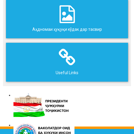
Аҳдномаи ҳуқуқи кўдак дар тасвир
Useful Links