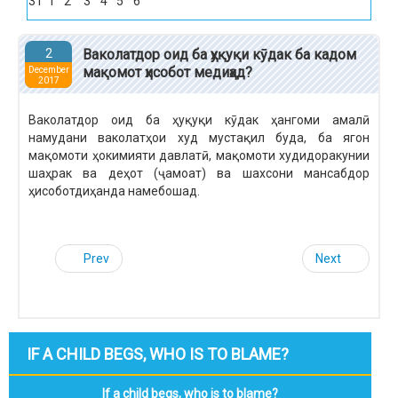
31
1
2
3
4
5
6
2
Ваколатдор оид ба ҳуқуқи кӯдак ба кадом
мақомот ҳисобот медиҳад?
December
2017
Ваколатдор оид ба ҳуқуқи кӯдак ҳангоми амалӣ
намудани ваколатҳои худ мустақил буда, ба ягон
мақомоти ҳокимияти давлатӣ, мақомоти худидоракунии
шаҳрак ва деҳот (ҷамоат) ва шахсони мансабдор
ҳисоботдиҳанда намебошад.
Prev
Next
IF A CHILD BEGS, WHO IS TO BLAME?
If a child begs, who is to blame?