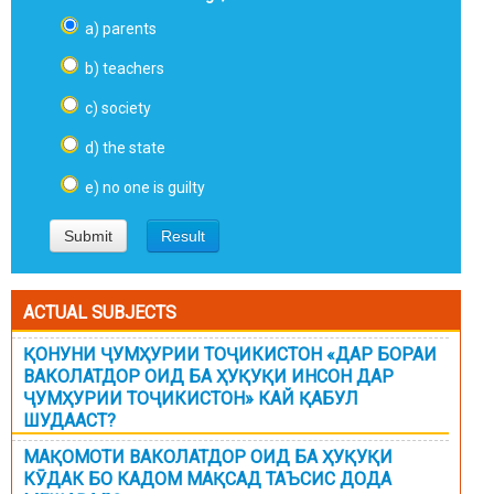
a) parents
b) teachers
c) society
d) the state
e) no one is guilty
ACTUAL SUBJECTS
ҚОНУНИ ҶУМҲУРИИ ТОҶИКИСТОН «ДАР БОРАИ
ВАКОЛАТДОР ОИД БА ҲУҚУҚИ ИНСОН ДАР
ҶУМҲУРИИ ТОҶИКИСТОН» КАЙ ҚАБУЛ
ШУДААСТ?
МАҚОМОТИ ВАКОЛАТДОР ОИД БА ҲУҚУҚИ
КӮДАК БО КАДОМ МАҚСАД ТАЪСИС ДОДА