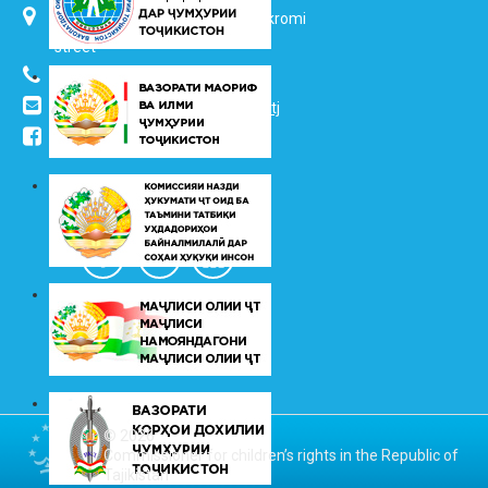
734025, Dushanbe city, 7 Jalol Ikromi
street
(+992 37) 2217352
info@vhk.tj
,
info@ombudsman.tj
/kudakon
© 2026
Commissioner for children’s rights in the Republic of
Tajikistan