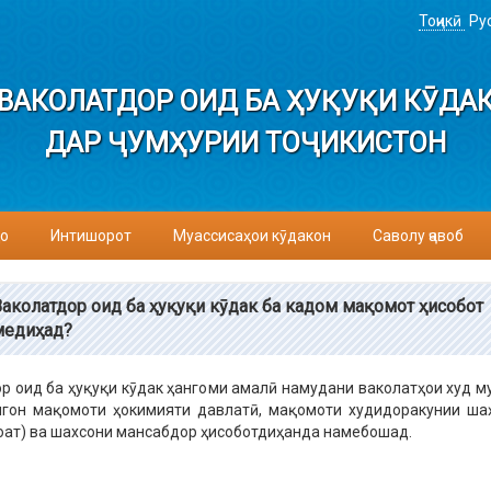
Тоҷикӣ
Ру
ВАКОЛАТДОР ОИД БА ҲУҚУҚИ КӮДА
ДАР ҶУМҲУРИИ ТОҶИКИСТОН
о
Интишорот
Муассисаҳои кӯдакон
Саволу ҷавоб
Ваколатдор оид ба ҳуқуқи кӯдак ба кадом мақомот ҳисобот
медиҳад?
р оид ба ҳуқуқи кӯдак ҳангоми амалӣ намудани ваколатҳои худ м
ягон мақомоти ҳокимияти давлатӣ, мақомоти худидоракунии ша
моат) ва шахсони мансабдор ҳисоботдиҳанда намебошад.