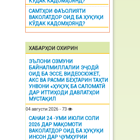
КЎДАК КАДОМҲОЯНД?
САМТҲОИ ФАЪОЛИЯТИ
ВАКОЛАТДОР ОИД БА ҲУҚУҚИ
КЎДАК КАДОМҲОЯНД?
ХАБАРҲОИ ОХИРИН
ЭЪЛОНИ ОЗМУНИ
БАЙНАЛМИЛЛАЛИИ ЭҶОДӢ
ОИД БА ЭССЕ, ВИДЕОСЮЖЕТ,
АКС ВА РАСМИ БЕҲТАРИН ТАҲТИ
УНВОНИ «ҲУҚУҚ БА САЛОМАТӢ
ДАР ИТТИҲОДИ ДАВЛАТҲОИ
МУСТАҚИЛ
04 августи 2026 - 73
САНАИ 24 -УМИ ИЮЛИ СОЛИ
2026 ДАР МАҚОМОТИ
ВАКОЛАТДОР ОИД БА ҲУҚУҚИ
ИНСОН ДАР ҶУМҲУРИИ