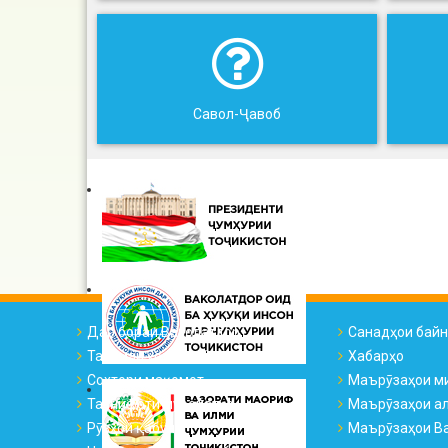
Савол-Ҷавоб
Дар бораи Ваколатдор
Санадҳои бай
Тарҷумаи ҳоли ВҲК
Хабарҳо
Сохтори мақомот
Маърӯзаҳои м
Таснифоти муроҷиатҳо
Маърӯзаҳои а
Рӯзҳои қабул
Маърӯзаҳои Ва