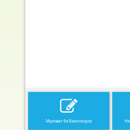
Муроҷиат ба Ваколатдор
На