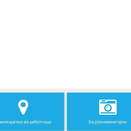
мояндагиҳо ва қабулгоҳҳо
Ба рӯзноманигорон