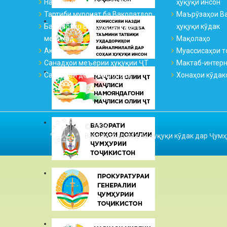
Намояндагиҳо ва қабулгоҳҳо
ҳуқуқи инсон
Тартиби муроҷиат ба Ваколатдор
Маърӯзаҳои Ва
Ба саволҳо Ваколатдор ҷавоб
ҳуқуқи кӯдак
медиҳад
Мақолаҳо
Аксҳо
Муассисаҳои т
Санадҳои меъёрии ҳуқуқии ҶТ
Мактаб-интер
Санадҳои дохилиидоравӣ
Хонаҳои кӯдак
© 2026
Ваколатдор оид ба ҳуқуқи кӯдак дар Ҷумҳ