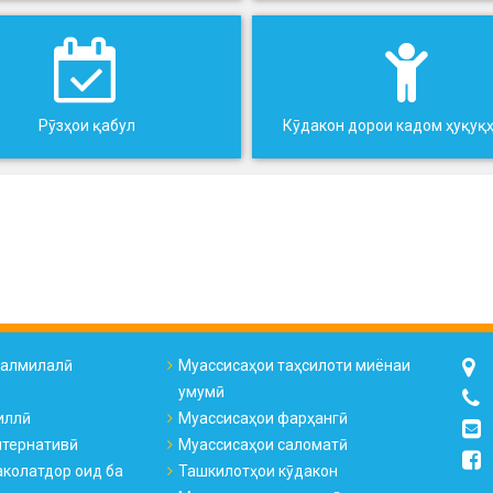
Рӯзҳои қабул
Кӯдакон дорои кадом ҳуқуқ
налмилалӣ
Муассисаҳои таҳсилоти миёнаи
умумӣ
иллӣ
Муассисаҳои фарҳангӣ
лтернативӣ
Муассисаҳои саломатӣ
колатдор оид ба
Ташкилотҳои кӯдакон