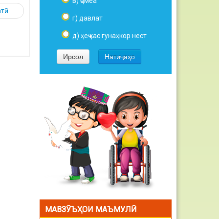
в) ҷомеа
атӣ
г) давлат
д) ҳеҷ кас гунаҳкор нест
МАВЗӮЪҲОИ МАЪМУЛӢ