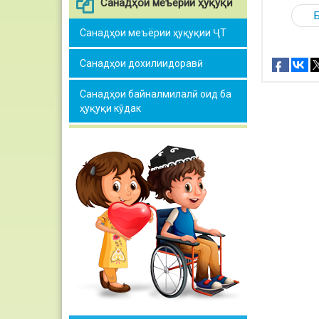
Санадҳои меъёрии ҳуқуқӣ
Санадҳои меъёрии ҳуқуқии ҶТ
Санадҳои дохилиидоравӣ
Санадҳои байналмилалӣ оид ба
ҳуқуқи кӯдак