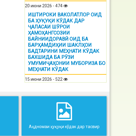
20 июни 2026 - 474
ИШТИРОКИ ВАКОЛАТЛОР ОИД
БА ҲУҚУҚИ КӮДАК ДАР
ҶАЛАСАИ ШӮРОИ
ҲАМОҲАНГСОЗИИ
БАЙНИИДОРАВӢ ОИД БА
БАРҲАМДИҲИИ ШАКЛҲОИ
БАДТАРИНИ МЕҲНАТИ КӮДАК
БАХШИДА БА РӮЗИ
УМУМИҶАҲОНИИ МУБОРИЗА БО
МЕҲНАТИ КӮДАК
15 июни 2026 - 522
Аҳдномаи ҳуқуқи кўдак дар тасвир