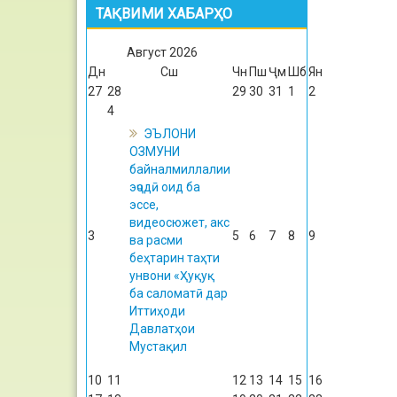
ТАҚВИМИ ХАБАРҲО
Август
2026
Дн
Сш
Чн
Пш
Ҷм
Шб
Ян
27
28
29
30
31
1
2
4
ЭЪЛОНИ
ОЗМУНИ
байналмиллалии
эҷодӣ оид ба
эссе,
видеосюжет, акс
3
5
6
7
8
9
ва расми
беҳтарин таҳти
унвони «Ҳуқуқ
ба саломатӣ дар
Иттиҳоди
Давлатҳои
Мустақил
10
11
12
13
14
15
16