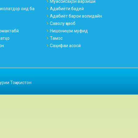
Муассисаҳои варзишӣ
колатдор оид ба
Адабиёти бадеӣ
Адабиёт барои волидайн
Саволу ҷавоб
омактабӣ
Нишониҳои муфид
натҳо
Тамос
он
Саҳифаи асосӣ
урии Тоҷикистон