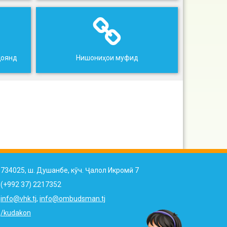
ҳоянд
Нишониҳои муфид
734025, ш. Душанбе, кӯч. Ҷалол Икромӣ 7
(+992 37) 2217352
info@vhk.tj
,
info@ombudsman.tj
/kudakon