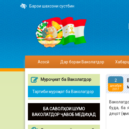
Барои шахсони сустбин
Асосӣ
Дар бораи Ваколатдор
Хабарҳ
Муроҷиат ба Ваколатдор
2
декабри
2017
Тартиби муроҷиат ба Ваколатдор
Ваколатдо
буда, ба 
БА САВОЛҲОИ ШУМО
деҳот (ҷа
ВАКОЛАТДОР ҶАВОБ МЕДИҲАД