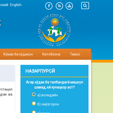
сский
English
К
Кӯмак ба кӯдакон
Китобхона
Тамос
НАЗАРПУРСӢ
Агар кӯдак ба талбандагӣ машғул
шавад, кӣ кунаҳкор аст?
устақил
ҳрак ва
а) волидайн
б) омӯзгорон