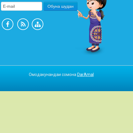
Омодакунандаи сомона
DarAmal