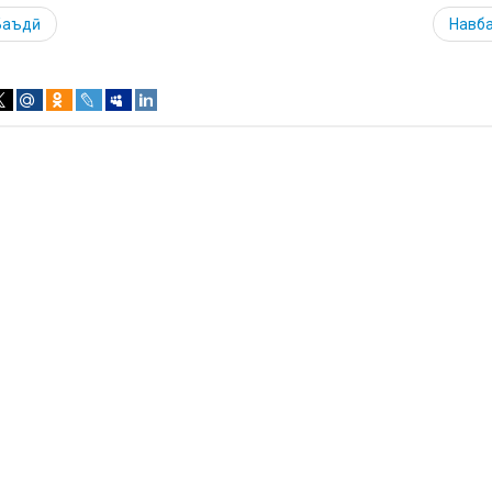
Баъдӣ
Навб