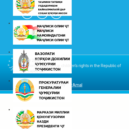
© 2026
Commissioner for children’s rights in the Republic of
Tajikistan
Developed by
DarAmal