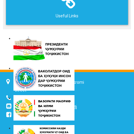
Useful Links
734025, Dushanbe city, 7 Jalol Ikromi
street
(+992 37) 2217352
info@vhk.tj
,
info@ombudsman.tj
/kudakon