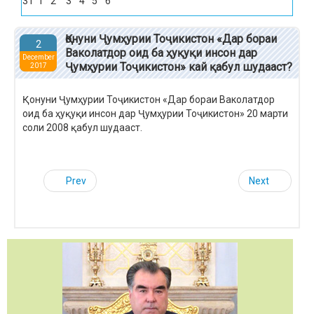
31
1
2
3
4
5
6
Қонуни Ҷумҳурии Тоҷикистон «Дар бораи
2
Ваколатдор оид ба ҳуқуқи инсон дар
December
Ҷумҳурии Тоҷикистон» кай қабул шудааст?
2017
Қонуни Ҷумҳурии Тоҷикистон «Дар бораи Ваколатдор
оид ба ҳуқуқи инсон дар Ҷумҳурии Тоҷикистон» 20 марти
соли 2008 қабул шудааст.
Prev
Next