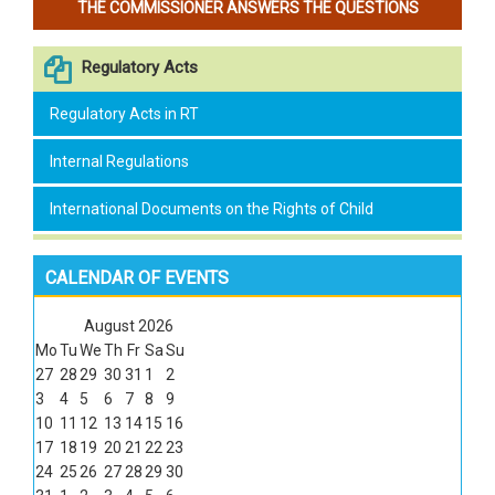
THE COMMISSIONER ANSWERS THE QUESTIONS
Regulatory Acts
Regulatory Acts in RT
Internal Regulations
International Documents on the Rights of Child
CALENDAR OF EVENTS
August
2026
Mo
Tu
We
Th
Fr
Sa
Su
27
28
29
30
31
1
2
3
4
5
6
7
8
9
10
11
12
13
14
15
16
17
18
19
20
21
22
23
24
25
26
27
28
29
30