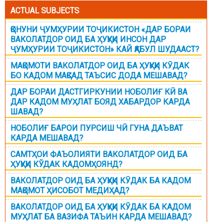
ACTUAL SUBJECTS
ҚОНУНИ ҶУМҲУРИИ ТОҶИКИСТОН «ДАР БОРАИ
ВАКОЛАТДОР ОИД БА ҲУҚУҚИ ИНСОН ДАР
ҶУМҲУРИИ ТОҶИКИСТОН» КАЙ ҚАБУЛ ШУДААСТ?
МАҚОМОТИ ВАКОЛАТДОР ОИД БА ҲУҚУҚИ КӮДАК
БО КАДОМ МАҚСАД ТАЪСИС ДОДА МЕШАВАД?
ДАР БОРАИ ДАСТГИРКУНИИ НОБОЛИҒ КӢ ВА
ДАР КАДОМ МУҲЛАТ БОЯД ХАБАРДОР КАРДА
ШАВАД?
НОБОЛИҒ БАРОИ ПУРСИШ ЧӢ ГУНА ДАЪВАТ
КАРДА МЕШАВАД?
САМТҲОИ ФАЪОЛИЯТИ ВАКОЛАТДОР ОИД БА
ҲУҚУҚИ КЎДАК КАДОМҲОЯНД?
ВАКОЛАТДОР ОИД БА ҲУҚУҚИ КӮДАК БА КАДОМ
МАҚОМОТ ҲИСОБОТ МЕДИҲАД?
ВАКОЛАТДОР ОИД БА ҲУҚУҚИ КӮДАК БА КАДОМ
МУҲЛАТ БА ВАЗИФА ТАЪИН КАРДА МЕШАВАД?