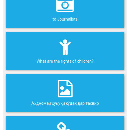
to Journalists
What are the rights of children?
Аҳдномаи ҳуқуқи кўдак дар тасвир