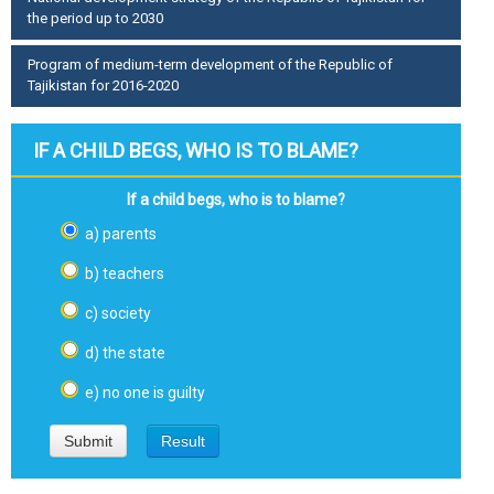
the period up to 2030
Program of medium-term development of the Republic of
Tajikistan for 2016-2020
IF A CHILD BEGS, WHO IS TO BLAME?
If a child begs, who is to blame?
a) parents
b) teachers
c) society
d) the state
e) no one is guilty