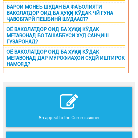
БАРОИ МОНЕЪ ШУДАН БА ФАЪОЛИЯТИ
ВАКОЛАТДОР ОИД БА ҲУҚУҚИ КӮДАК ЧӢ ГУНА
ҶАВОБГАРӢ ПЕШБИНӢ ШУДААСТ?
ОЁ ВАКОЛАТДОР ОИД БА ҲУҚУҚИ КӮДАК
МЕТАВОНАД БО ТАШАББУСИ ХУД САНҶИШ
ГУЗАРОНАД?
ОЁ ВАКОЛАТДОР ОИД БА ҲУҚУҚИ КӮДАК
МЕТАВОНАД ДАР МУРОФИАҲОИ СУДӢ ИШТИРОК
НАМОЯД?
An appeal to the Commissioner