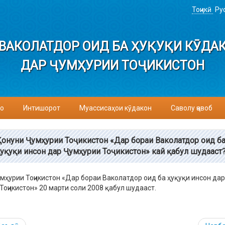
Тоҷикӣ
Ру
ВАКОЛАТДОР ОИД БА ҲУҚУҚИ КӮДА
ДАР ҶУМҲУРИИ ТОҶИКИСТОН
о
Интишорот
Муассисаҳои кӯдакон
Саволу ҷавоб
Қонуни Ҷумҳурии Тоҷикистон «Дар бораи Ваколатдор оид б
ҳуқуқи инсон дар Ҷумҳурии Тоҷикистон» кай қабул шудааст
мҳурии Тоҷикистон «Дар бораи Ваколатдор оид ба ҳуқуқи инсон дар
Тоҷикистон» 20 марти соли 2008 қабул шудааст.