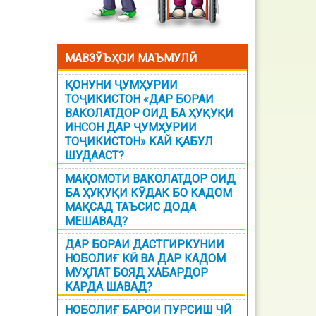
МАВЗӮЪҲОИ МАЪМУЛӢ
ҚОНУНИ ҶУМҲУРИИ
ТОҶИКИСТОН «ДАР БОРАИ
ВАКОЛАТДОР ОИД БА ҲУҚУҚИ
ИНСОН ДАР ҶУМҲУРИИ
ТОҶИКИСТОН» КАЙ ҚАБУЛ
ШУДААСТ?
МАҚОМОТИ ВАКОЛАТДОР ОИД
БА ҲУҚУҚИ КӮДАК БО КАДОМ
МАҚСАД ТАЪСИС ДОДА
МЕШАВАД?
ДАР БОРАИ ДАСТГИРКУНИИ
НОБОЛИҒ КӢ ВА ДАР КАДОМ
МУҲЛАТ БОЯД ХАБАРДОР
КАРДА ШАВАД?
НОБОЛИҒ БАРОИ ПУРСИШ ЧӢ