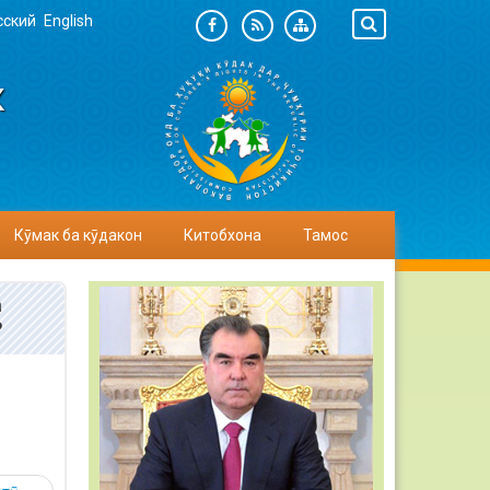
сский
English
К
Кӯмак ба кӯдакон
Китобхона
Тамос
а
?