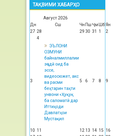
ТАҚВИМИ ХАБАРҲО
Август
2026
Дн
Сш
Чн
Пш
Ҷм
Шб
Ян
27
28
29
30
31
1
2
4
ЭЪЛОНИ
ОЗМУНИ
байналмиллалии
эҷодӣ оид ба
эссе,
видеосюжет, акс
3
5
6
7
8
9
ва расми
беҳтарин таҳти
унвони «Ҳуқуқ
ба саломатӣ дар
Иттиҳоди
Давлатҳои
Мустақил
10
11
12
13
14
15
16