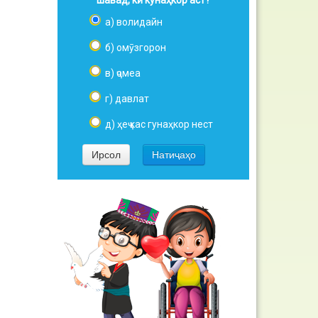
шавад, кӣ кунаҳкор аст?
а) волидайн
б) омӯзгорон
в) ҷомеа
г) давлат
д) ҳеҷ кас гунаҳкор нест