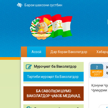
Барои шахсони сустбин
Асосӣ
Дар бораи Ваколатдор
Хабарҳ
Муроҷиат ба Ваколатдор
2
декабри
2017
Тартиби муроҷиат ба Ваколатдор
Қонуни Ҷу
Ҷумҳурии 
БА САВОЛҲОИ ШУМО
ВАКОЛАТДОР ҶАВОБ МЕДИҲАД