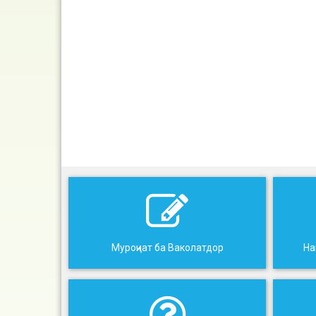
Муроҷиат ба Ваколатдор
На