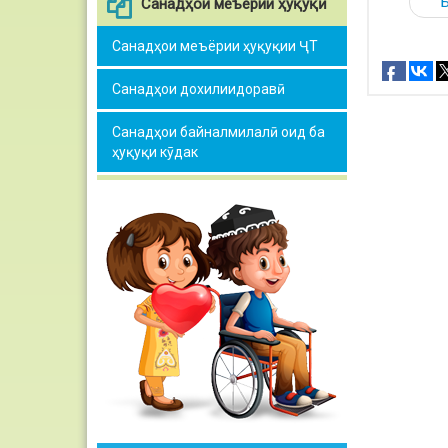
Санадҳои меъёрии ҳуқуқӣ
Санадҳои меъёрии ҳуқуқии ҶТ
Санадҳои дохилиидоравӣ
Санадҳои байналмилалӣ оид ба
ҳуқуқи кӯдак