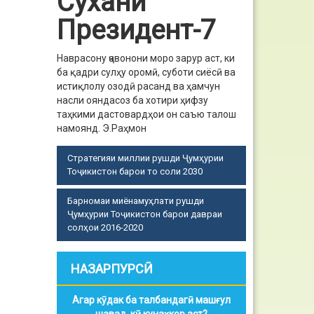
Сухани
Президент-7
Наврасону ҷавонони моро зарур аст, ки
ба қадри сулҳу оромӣ, суботи сиёсӣ ва
истиқлолу озодӣ расанд ва ҳамчун
насли ояндасоз ба хотири ҳифзу
таҳкими дастовардҳои он саъю талош
намоянд.
Э.Раҳмон
Стратегияи миллии рушди Ҷумҳурии
Тоҷикистон барои то соли 2030
Барномаи миёнамуҳлати рушди
Ҷумҳурии Тоҷикистон барои давраи
солҳои 2016-2020
НАЗАРПУРСӢ
Агар кӯдак ба талбандагӣ машғул