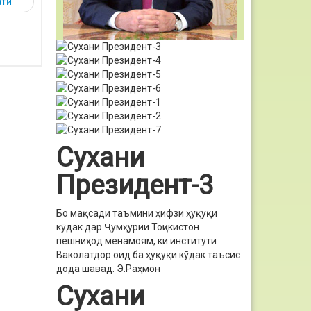
атӣ
Сухани
Президент-3
Бо мақсади таъмини ҳифзи ҳуқуқи
кӯдак дар Ҷумҳурии Тоҷикистон
пешниҳод менамоям, ки институти
Ваколатдор оид ба ҳуқуқи кӯдак таъсис
дода шавад.
Э.Раҳмон
Сухани