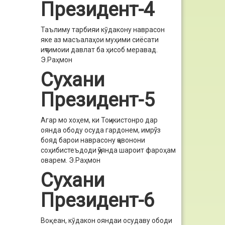
Президент-4
Таълиму тарбияи кӯдакону наврасон
яке аз масъалаҳои муҳими сиёсати
иҷтимоии давлат ба ҳисоб меравад.
Э.Раҳмон
Сухани
Президент-5
Агар мо хоҳем, ки Тоҷикистонро дар
оянда ободу осуда гардонем, имрўз
бояд барои наврасону ҷавонони
соҳибистеъдоди ҷўянда шароит фароҳам
оварем.
Э.Раҳмон
Сухани
Президент-6
Воқеан, кӯдакон ояндаи осудаву ободи