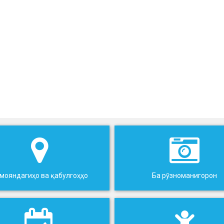
мояндагиҳо ва қабулгоҳҳо
Ба рӯзноманигорон