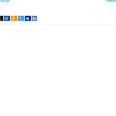
Баъдӣ
Навб