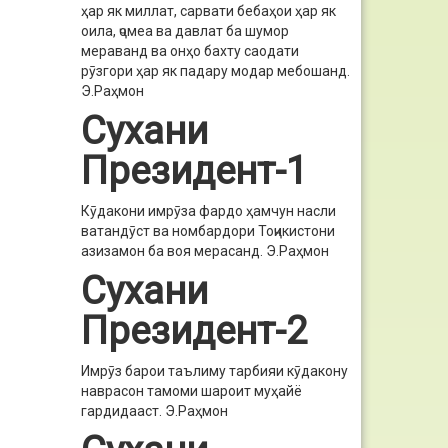
ҳар як миллат, сарвати бебаҳои ҳар як
оила, ҷомеа ва давлат ба шумор
мераванд ва онҳо бахту саодати
рӯзгори ҳар як падару модар мебошанд.
Э.Раҳмон
Сухани
Президент-1
Кӯдакони имрӯза фардо ҳамчун насли
ватандӯст ва номбардори Тоҷикистони
азизамон ба воя мерасанд.
Э.Раҳмон
Сухани
Президент-2
Имрӯз барои таълиму тарбияи кӯдакону
наврасон тамоми шароит муҳайё
гардидааст.
Э.Раҳмон