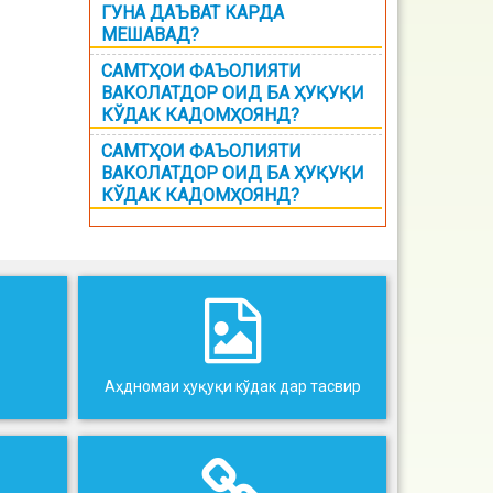
ГУНА ДАЪВАТ КАРДА
МЕШАВАД?
САМТҲОИ ФАЪОЛИЯТИ
ВАКОЛАТДОР ОИД БА ҲУҚУҚИ
КЎДАК КАДОМҲОЯНД?
САМТҲОИ ФАЪОЛИЯТИ
ВАКОЛАТДОР ОИД БА ҲУҚУҚИ
КЎДАК КАДОМҲОЯНД?
Аҳдномаи ҳуқуқи кўдак дар тасвир