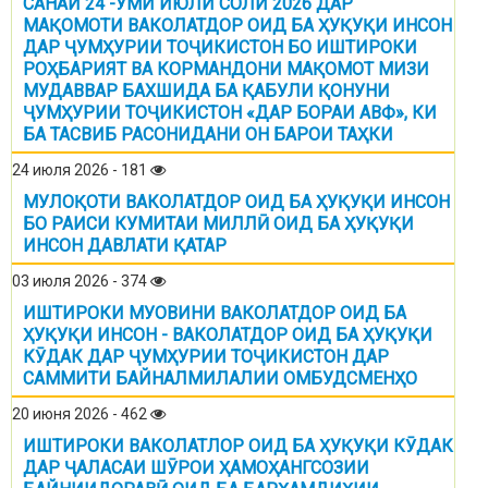
САНАИ 24 -УМИ ИЮЛИ СОЛИ 2026 ДАР
МАҚОМОТИ ВАКОЛАТДОР ОИД БА ҲУҚУҚИ ИНСОН
ДАР ҶУМҲУРИИ ТОҶИКИСТОН БО ИШТИРОКИ
РОҲБАРИЯТ ВА КОРМАНДОНИ МАҚОМОТ МИЗИ
МУДАВВАР БАХШИДА БА ҚАБУЛИ ҚОНУНИ
ҶУМҲУРИИ ТОҶИКИСТОН «ДАР БОРАИ АВФ», КИ
БА ТАСВИБ РАСОНИДАНИ ОН БАРОИ ТАҲКИ
24 июля 2026 - 181
МУЛОҚОТИ ВАКОЛАТДОР ОИД БА ҲУҚУҚИ ИНСОН
БО РАИСИ КУМИТАИ МИЛЛӢ ОИД БА ҲУҚУҚИ
ИНСОН ДАВЛАТИ ҚАТАР
03 июля 2026 - 374
ИШТИРОКИ МУОВИНИ ВАКОЛАТДОР ОИД БА
ҲУҚУҚИ ИНСОН - ВАКОЛАТДОР ОИД БА ҲУҚУҚИ
КӮДАК ДАР ҶУМҲУРИИ ТОҶИКИСТОН ДАР
САММИТИ БАЙНАЛМИЛАЛИИ ОМБУДСМЕНҲО
20 июня 2026 - 462
ИШТИРОКИ ВАКОЛАТЛОР ОИД БА ҲУҚУҚИ КӮДАК
ДАР ҶАЛАСАИ ШӮРОИ ҲАМОҲАНГСОЗИИ