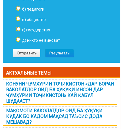
б) педагоги
в) общество
г) государство
д) никто не виноват
АКТУАЛЬНЫЕ ТЕМЫ
ҚОНУНИ ҶУМҲУРИИ ТОҶИКИСТОН «ДАР БОРАИ
ВАКОЛАТДОР ОИД БА ҲУҚУҚИ ИНСОН ДАР
ҶУМҲУРИИ ТОҶИКИСТОН» КАЙ ҚАБУЛ
ШУДААСТ?
МАҚОМОТИ ВАКОЛАТДОР ОИД БА ҲУҚУҚИ
КӮДАК БО КАДОМ МАҚСАД ТАЪСИС ДОДА
МЕШАВАД?