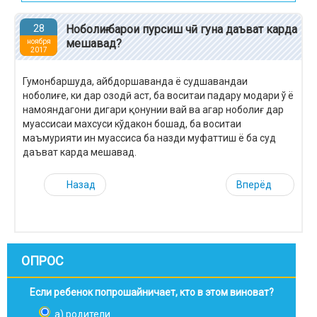
28
Ноболиғ барои пурсиш чӣ гуна даъват карда
мешавад?
ноября
2017
Гумонбаршуда, айбдоршаванда ё судшавандаи
ноболиғе, ки дар озодӣ аст, ба воситаи падару модари ў ё
намояндагони дигари қонунии вай ва агар ноболиғ дар
муассисаи махсуси кўдакон бошад, ба воситаи
маъмурияти ин муассиса ба назди муфаттиш ё ба суд
даъват карда мешавад.
Назад
Вперёд
ОПРОС
Если ребенок попрошайничает, кто в этом виноват?
а) родители