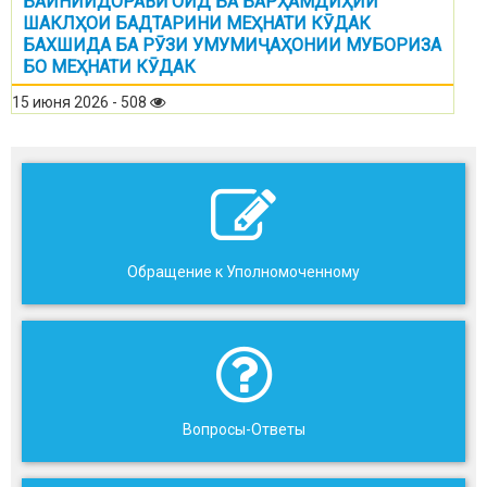
БАЙНИИДОРАВӢ ОИД БА БАРҲАМДИҲИИ
ШАКЛҲОИ БАДТАРИНИ МЕҲНАТИ КӮДАК
БАХШИДА БА РӮЗИ УМУМИҶАҲОНИИ МУБОРИЗА
БО МЕҲНАТИ КӮДАК
15 июня 2026 - 508
Обращение к Уполномоченному
Вопросы-Ответы