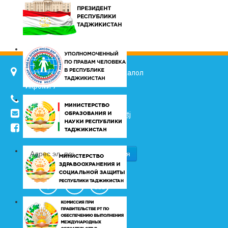
734025, г. Душанбе, улица Джалол
Икроми 7
(+992 37) 2217352
info@vhk.tj
,
info@ombudsman.tj
/kudakon