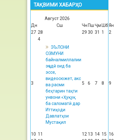
ТАҚВИМИ ХАБАРҲО
Август
2026
Дн
Сш
Чн
Пш
Ҷм
Шб
Ян
27
28
29
30
31
1
2
4
ЭЪЛОНИ
ОЗМУНИ
байналмиллалии
эҷодӣ оид ба
эссе,
видеосюжет, акс
3
5
6
7
8
9
ва расми
беҳтарин таҳти
унвони «Ҳуқуқ
ба саломатӣ дар
Иттиҳоди
Давлатҳои
Мустақил
10
11
12
13
14
15
16