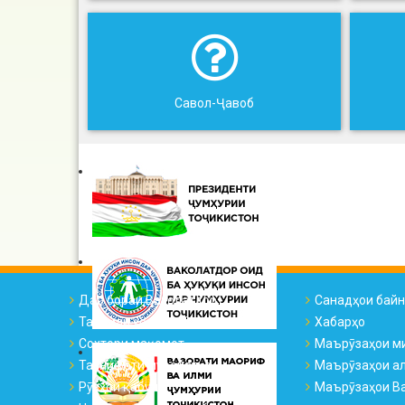
Савол-Ҷавоб
Дар бораи Ваколатдор
Санадҳои бай
Тарҷумаи ҳоли ВҲК
Хабарҳо
Сохтори мақомот
Маърӯзаҳои м
Таснифоти муроҷиатҳо
Маърӯзаҳои а
Рӯзҳои қабул
Маърӯзаҳои Ва