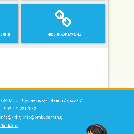
ҳоянд
Нишониҳои муфид
734025, ш. Душанбе, кӯч. Ҷалол Икромӣ 7
(+992 37) 2217352
info@vhk.tj
,
info@ombudsman.tj
/kudakon