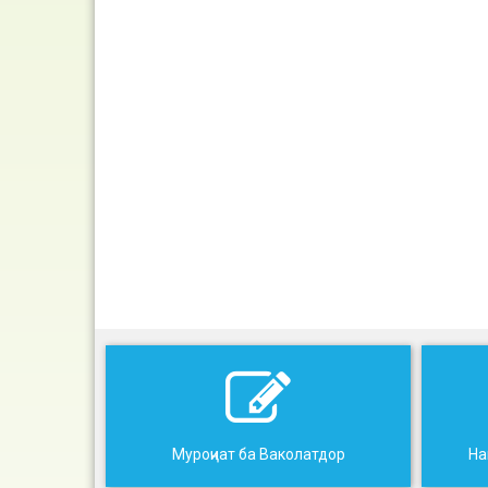
Муроҷиат ба Ваколатдор
На