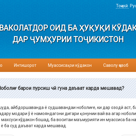
Тоҷикӣ
Ру
ВАКОЛАТДОР ОИД БА ҲУҚУҚИ КӮДА
ДАР ҶУМҲУРИИ ТОҶИКИСТОН
о
Интишорот
Муассисаҳои кӯдакон
Саволу ҷавоб
Ноболиғ барои пурсиш чӣ гуна даъват карда мешавад?
уда, айбдоршаванда ё судшавандаи ноболиғе, ки дар озодӣ аст, б
адару модари ў ё намояндагони дигари қонунии вай ва агар ноболи
 махсуси кўдакон бошад, ба воситаи маъмурияти ин муассиса ба н
ё ба суд даъват карда мешавад.