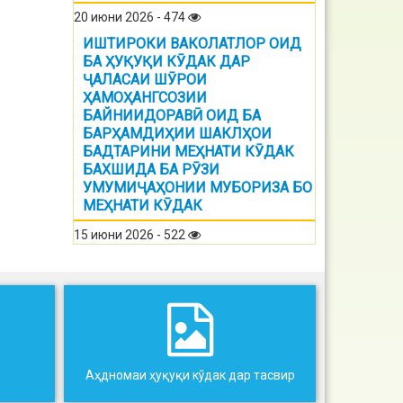
20 июни 2026 - 474
ИШТИРОКИ ВАКОЛАТЛОР ОИД
БА ҲУҚУҚИ КӮДАК ДАР
ҶАЛАСАИ ШӮРОИ
ҲАМОҲАНГСОЗИИ
БАЙНИИДОРАВӢ ОИД БА
БАРҲАМДИҲИИ ШАКЛҲОИ
БАДТАРИНИ МЕҲНАТИ КӮДАК
БАХШИДА БА РӮЗИ
УМУМИҶАҲОНИИ МУБОРИЗА БО
МЕҲНАТИ КӮДАК
15 июни 2026 - 522
Аҳдномаи ҳуқуқи кўдак дар тасвир