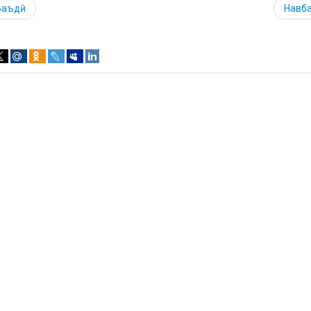
Баъдӣ
Навб