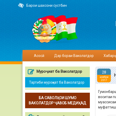
Барои шахсони сустбин
Асосӣ
Дар бораи Ваколатдор
Хабарҳ
Муроҷиат ба Ваколатдор
28
ноябри
2017
Тартиби муроҷиат ба Ваколатдор
Гумонбарш
воситаи п
БА САВОЛҲОИ ШУМО
муассисаи
ВАКОЛАТДОР ҶАВОБ МЕДИҲАД
муфаттиш 