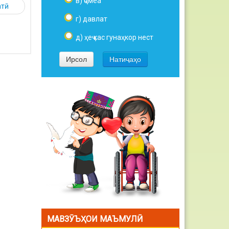
в) ҷомеа
атӣ
г) давлат
д) ҳеҷ кас гунаҳкор нест
МАВЗӮЪҲОИ МАЪМУЛӢ