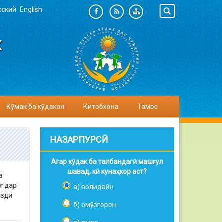
сский
English
К
Кӯмак ба кӯдакон
Китобхона
Тамос
НАЗАРПУРСӢ
Агар кӯдак ба талбандагӣ машғул
шавад, кӣ кунаҳкор аст?
а
ғ дар
а) волидайн
азди
б) омӯзгорон