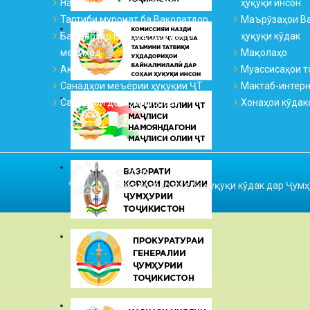
Намояндагиҳо ва қабулгоҳҳо
ҳуқуқи инсон
Тартиби муроҷиат ба Ваколатдор
Маърӯзаҳои Ва
Ба саволҳо Ваколатдор ҷавоб
ҳуқуқи кӯдак
медиҳад
Мақолаҳо
Аксҳо
Муассисаҳои т
Санадҳои меъёрии ҳуқуқии ҶТ
Мактаб-интер
Санадҳои дохилиидоравӣ
Хонаҳои кӯдак
© 2026
Ваколатдор оид ба ҳуқуқи кӯдак дар Ҷумҳ