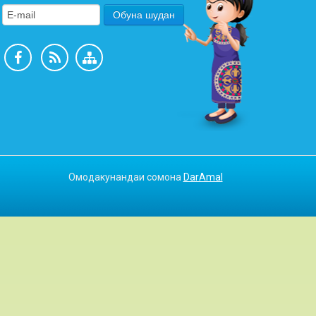
Омодакунандаи сомона
DarAmal