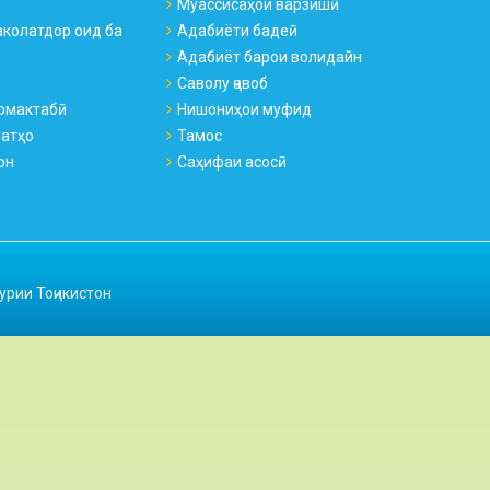
Муассисаҳои варзишӣ
колатдор оид ба
Адабиёти бадеӣ
Адабиёт барои волидайн
Саволу ҷавоб
омактабӣ
Нишониҳои муфид
натҳо
Тамос
он
Саҳифаи асосӣ
урии Тоҷикистон