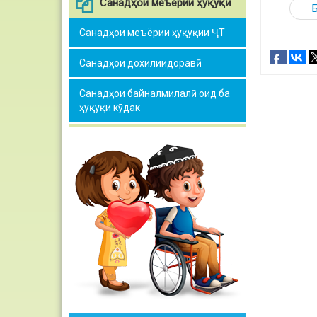
Санадҳои меъёрии ҳуқуқӣ
Санадҳои меъёрии ҳуқуқии ҶТ
Санадҳои дохилиидоравӣ
Санадҳои байналмилалӣ оид ба
ҳуқуқи кӯдак