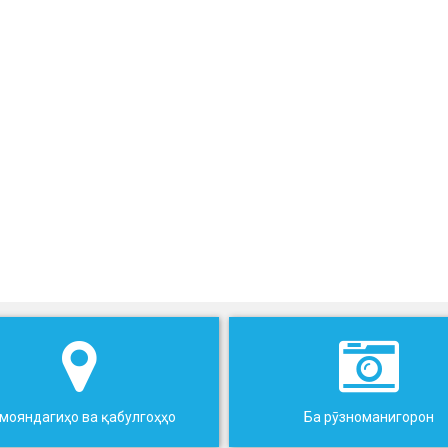
мояндагиҳо ва қабулгоҳҳо
Ба рӯзноманигорон