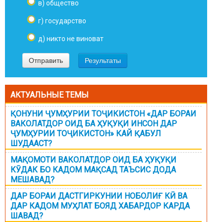
в) общество
г) государство
д) никто не виноват
АКТУАЛЬНЫЕ ТЕМЫ
ҚОНУНИ ҶУМҲУРИИ ТОҶИКИСТОН «ДАР БОРАИ
ВАКОЛАТДОР ОИД БА ҲУҚУҚИ ИНСОН ДАР
ҶУМҲУРИИ ТОҶИКИСТОН» КАЙ ҚАБУЛ
ШУДААСТ?
МАҚОМОТИ ВАКОЛАТДОР ОИД БА ҲУҚУҚИ
КӮДАК БО КАДОМ МАҚСАД ТАЪСИС ДОДА
МЕШАВАД?
ДАР БОРАИ ДАСТГИРКУНИИ НОБОЛИҒ КӢ ВА
ДАР КАДОМ МУҲЛАТ БОЯД ХАБАРДОР КАРДА
ШАВАД?