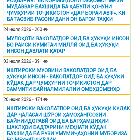
РОҲБАРИЯТ ВА КОРМАНДОНИ МАҚОМОТ МИЗИ
МУДАВВАР БАХШИДА БА ҚАБУЛИ ҚОНУНИ
ҶУМҲУРИИ ТОҶИКИСТОН «ДАР БОРАИ АВФ», КИ
БА ТАСВИБ РАСОНИДАНИ ОН БАРОИ ТАҲКИ
24 июля 2026 - 200
МУЛОҚОТИ ВАКОЛАТДОР ОИД БА ҲУҚУҚИ ИНСОН
БО РАИСИ КУМИТАИ МИЛЛӢ ОИД БА ҲУҚУҚИ
ИНСОН ДАВЛАТИ ҚАТАР
03 июля 2026 - 391
ИШТИРОКИ МУОВИНИ ВАКОЛАТДОР ОИД БА
ҲУҚУҚИ ИНСОН - ВАКОЛАТДОР ОИД БА ҲУҚУҚИ
КӮДАК ДАР ҶУМҲУРИИ ТОҶИКИСТОН ДАР
САММИТИ БАЙНАЛМИЛАЛИИ ОМБУДСМЕНҲО
20 июня 2026 - 474
ИШТИРОКИ ВАКОЛАТЛОР ОИД БА ҲУҚУҚИ КӮДАК
ДАР ҶАЛАСАИ ШӮРОИ ҲАМОҲАНГСОЗИИ
БАЙНИИДОРАВӢ ОИД БА БАРҲАМДИҲИИ
ШАКЛҲОИ БАДТАРИНИ МЕҲНАТИ КӮДАК
БАХШИДА БА РӮЗИ УМУМИҶАҲОНИИ МУБОРИЗА
БО МЕҲНАТИ КӮДАК