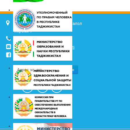
734025, г. Душанбе, улица Джалол
Икроми 7
(+992 37) 2217352
info@vhk.tj
,
info@ombudsman.tj
/kudakon