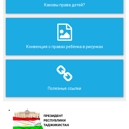
Каковы права детей?
Конвенция о правах ребёнка в рисунках
Полезные ссылки