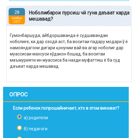
28
Ноболиғ барои пурсиш чӣ гуна даъват карда
мешавад?
ноября
2017
Гумонбаршуда, айбдоршаванда ё судшавандаи
ноболиғе, ки дар озодӣ аст, ба воситаи падару модари ў ё
намояндагони дигари қонунии вай ва агар ноболиғ дар
муассисаи махсуси кўдакон бошад, ба воситаи
маъмурияти ин муассиса ба назди муфаттиш ё ба суд
даъват карда мешавад.
ОПРОС
Если ребенок попрошайничает, кто в этом виноват?
а) родители
б) педагоги