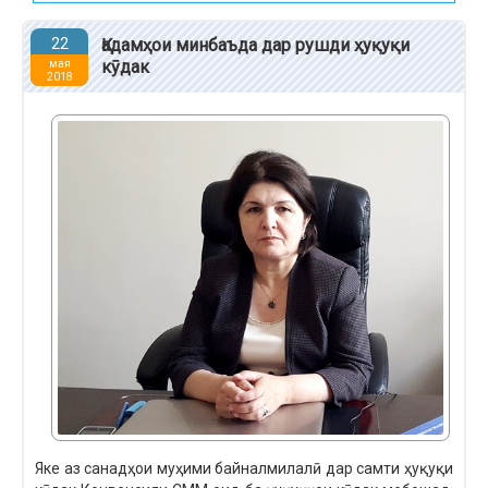
22
Қадамҳои минбаъда дар рушди ҳуқуқи
кӯдак
мая
2018
Яке аз санадҳои муҳими байналмилалӣ дар самти ҳуқуқи