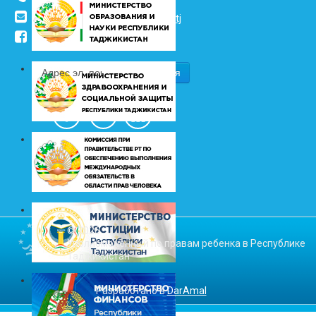
info@vhk.tj
,
info@ombudsman.tj
/kudakon
© 2026
Уполномоченный по правам ребенка в Республике
Таджикистан
Разработано в
DarAmal