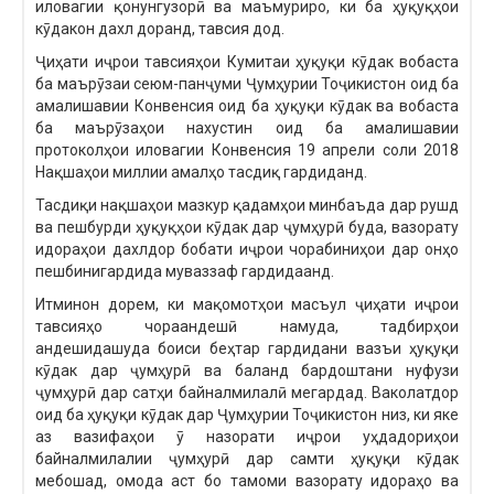
иловагии қонунгузорӣ ва маъмуриро, ки ба ҳуқуқҳои
кӯдакон дахл доранд, тавсия дод.
Ҷиҳати иҷрои тавсияҳои Кумитаи ҳуқуқи кӯдак вобаста
ба маърӯзаи сеюм-панҷуми Ҷумҳурии Тоҷикистон оид ба
амалишавии Конвенсия оид ба ҳуқуқи кӯдак ва вобаста
ба маърӯзаҳои нахустин оид ба амалишавии
протоколҳои иловагии Конвенсия 19 апрели соли 2018
Нақшаҳои миллии амалҳо тасдиқ гардиданд.
Тасдиқи нақшаҳои мазкур қадамҳои минбаъда дар рушд
ва пешбурди ҳуқуқҳои кӯдак дар ҷумҳурӣ буда, вазорату
идораҳои дахлдор бобати иҷрои чорабиниҳои дар онҳо
пешбинигардида муваззаф гардидаанд.
Итминон дорем, ки мақомотҳои масъул ҷиҳати иҷрои
тавсияҳо чораандешӣ намуда, тадбирҳои
андешидашуда боиси беҳтар гардидани вазъи ҳуқуқи
кӯдак дар ҷумҳурӣ ва баланд бардоштани нуфузи
ҷумҳурӣ дар сатҳи байналмилалӣ мегардад. Ваколатдор
оид ба ҳуқуқи кӯдак дар Ҷумҳурии Тоҷикистон низ, ки яке
аз вазифаҳои ӯ назорати иҷрои уҳдадориҳои
байналмилалии ҷумҳурӣ дар самти ҳуқуқи кӯдак
мебошад, омода аст бо тамоми вазорату идораҳо ва