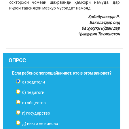
сохторҳои ҷомеаи шаҳрвандӣ ҳамкорӣ намуда, дар
иҷрои тавсияҳои мазкур мусоидат намояд.
Ҳабибулозода Р.
Ваколатдор оид
ба ҳуқуқи кӯдак дар
Ҷумҳурии Тоҷикистон
ОПРОС
Если ребенок попрошайничает, кто в этом виноват?
а) родители
б) педагоги
в) общество
г) государство
д) никто не виноват