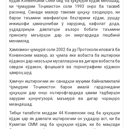
кӯдак Конвенсияи СММ оид ба ҳуқуқҳои кӯдак мебошад,
ки Ҷумҳурии Тоҷикистон соли 1993 онро ба тасвиб
расонид. Санади мазкур тамоми ҳуқуқу озодиҳоро, ки
барои таъмини манфиатҳои беҳтарини кӯдак, рушду
инкишофи ҳамаҷонибаи ӯ заруранд, кафолат дода,
уҳдадориҳои давлатҳои аъзоро бобати таъмини
принсипу меъёрҳои дар он зикргардида пешбинӣ
менамояд.
Ҳамзамон ҷумҳурӣ соли 2002 ба ду Протоколи иловагӣ ба
Конвенсияи мазкур, аз ҷумла яке вобаста ба иштироки
кӯдакон дар низоъҳои мусаллаҳона ва дигари вобаста ба
савдои кӯдакон, фоҳишагӣ ва порнографияи кӯдакон
ҳамроҳ шуд.
Ҳамчун иштирокчии ин санадҳои муҳими байналмилалӣ
Ҷумҳурии Тоҷикистон барои амалӣ гардонидани
ҳуқуқҳои дар онҳо эътирофгардида ҳамаи тадбирҳои
зарурии қонунгузорӣ, маъмурӣ ва дигар чораҳоро
меандешад.
Тибқи талаботи моддаи 44 Конвенсия оид ба ҳуқуқҳои
кӯдак ҳар як давлати иштирокчии он уҳдадор аст, ки ба
Кумитаи СММ оид ба ҳуқуқҳои кӯдак, ки бо мақсади