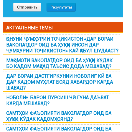
АКТУАЛЬНЫЕ ТЕМЫ
ҚОНУНИ ҶУМҲУРИИ ТОҶИКИСТОН «ДАР БОРАИ
ВАКОЛАТДОР ОИД БА ҲУҚУҚИ ИНСОН ДАР
ҶУМҲУРИИ ТОҶИКИСТОН» КАЙ ҚАБУЛ ШУДААСТ?
МАҚОМОТИ ВАКОЛАТДОР ОИД БА ҲУҚУҚИ КӮДАК
БО КАДОМ МАҚСАД ТАЪСИС ДОДА МЕШАВАД?
ДАР БОРАИ ДАСТГИРКУНИИ НОБОЛИҒ КӢ ВА
ДАР КАДОМ МУҲЛАТ БОЯД ХАБАРДОР КАРДА
ШАВАД?
НОБОЛИҒ БАРОИ ПУРСИШ ЧӢ ГУНА ДАЪВАТ
КАРДА МЕШАВАД?
САМТҲОИ ФАЪОЛИЯТИ ВАКОЛАТДОР ОИД БА
ҲУҚУҚИ КЎДАК КАДОМҲОЯНД?
САМТҲОИ ФАЪОЛИЯТИ ВАКОЛАТДОР ОИД БА