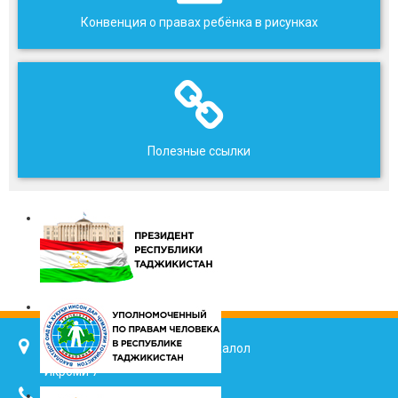
Конвенция о правах ребёнка в рисунках
Полезные ссылки
734025, г. Душанбе, улица Джалол
Икроми 7
(+992 37) 2217352