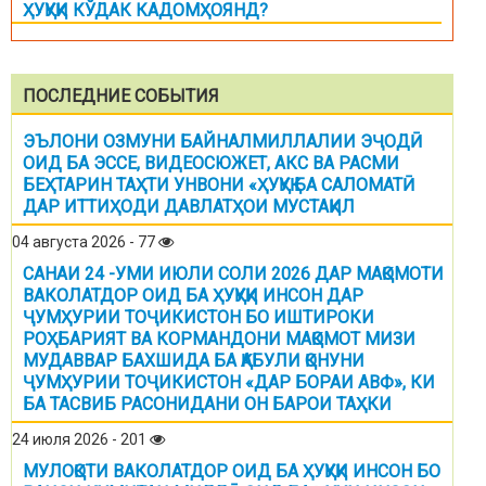
ҲУҚУҚИ КЎДАК КАДОМҲОЯНД?
ПОСЛЕДНИЕ СОБЫТИЯ
ЭЪЛОНИ ОЗМУНИ БАЙНАЛМИЛЛАЛИИ ЭҶОДӢ
ОИД БА ЭССЕ, ВИДЕОСЮЖЕТ, АКС ВА РАСМИ
БЕҲТАРИН ТАҲТИ УНВОНИ «ҲУҚУҚ БА САЛОМАТӢ
ДАР ИТТИҲОДИ ДАВЛАТҲОИ МУСТАҚИЛ
04 августа 2026 - 77
САНАИ 24 -УМИ ИЮЛИ СОЛИ 2026 ДАР МАҚОМОТИ
ВАКОЛАТДОР ОИД БА ҲУҚУҚИ ИНСОН ДАР
ҶУМҲУРИИ ТОҶИКИСТОН БО ИШТИРОКИ
РОҲБАРИЯТ ВА КОРМАНДОНИ МАҚОМОТ МИЗИ
МУДАВВАР БАХШИДА БА ҚАБУЛИ ҚОНУНИ
ҶУМҲУРИИ ТОҶИКИСТОН «ДАР БОРАИ АВФ», КИ
БА ТАСВИБ РАСОНИДАНИ ОН БАРОИ ТАҲКИ
24 июля 2026 - 201
МУЛОҚОТИ ВАКОЛАТДОР ОИД БА ҲУҚУҚИ ИНСОН БО