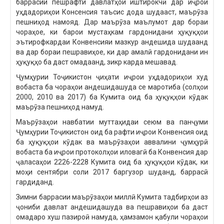
баррасии пешрафти давлатҳои иштирокчӣ дар иҷрои
уҳдадориҳои Консенсия таъсис дода шудааст, маърӯза
пешниҳод намояд. Дар маърӯза маълумот дар бораи
чораҳое, ки барои мустаҳкам гардонидани ҳуқуқҳои
эътирофкардаи Конвенсияи мазкур андешида шудаанд
ва дар бораи пешравиҳое, ки дар амалӣ гардонидани ин
ҳуқуқҳо ба даст омадаанд, зикр карда мешавад.
Ҷумҳурии Тоҷикистон ҷиҳати иҷрои уҳдадориҳои худ
вобаста ба чораҳои андешидашуда се маротиба (солҳои
2000, 2010 ва 2017) ба Кумита оид ба ҳуқуқҳои кӯдак
маърӯза пешниҳод намуд.
Маърӯзаҳои навбатии муттаҳидаи сеюм ва панҷуми
Ҷумҳурии Тоҷикистон оид ба рафти иҷрои Конвенсия оид
ба ҳуқуқҳои кӯдак ва маърӯзаҳои аввалини ҷумҳурӣ
вобаста ба иҷрои протоколҳои иловагӣ ба Конвенсия дар
ҷаласаҳои 2226-2228 Кумита оид ба ҳуқуқҳои кӯдак, ки
моҳи сентябри соли 2017 баргузор шуданд, баррасӣ
гардиданд.
Зимни баррасии маърӯзаҳои миллӣ Кумита тадбирҳои аз
ҷониби давлат андешидашуда ва пешравиҳои ба даст
омадаро хуш пазироӣ намуда, ҳамзамон қабули чораҳои