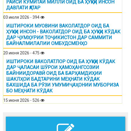
РАИСИ КУМИТАИ МИЛЛӢ ОИД БА ҲУҚУҚИ ИНСОН
ДАВЛАТИ ҚАТАР
03 июля 2026 - 394
ИШТИРОКИ МУОВИНИ ВАКОЛАТДОР ОИД БА
ҲУҚУҚИ ИНСОН - ВАКОЛАТДОР ОИД БА ҲУҚУҚИ КӮДАК
ДАР ҶУМҲУРИИ ТОҶИКИСТОН ДАР САММИТИ
БАЙНАЛМИЛАЛИИ ОМБУДСМЕНҲО
20 июня 2026 - 475
ИШТИРОКИ ВАКОЛАТЛОР ОИД БА ҲУҚУҚИ КӮДАК
ДАР ҶАЛАСАИ ШӮРОИ ҲАМОҲАНГСОЗИИ
БАЙНИИДОРАВӢ ОИД БА БАРҲАМДИҲИИ
ШАКЛҲОИ БАДТАРИНИ МЕҲНАТИ КӮДАК
БАХШИДА БА РӮЗИ УМУМИҶАҲОНИИ МУБОРИЗА
БО МЕҲНАТИ КӮДАК
15 июня 2026 - 526