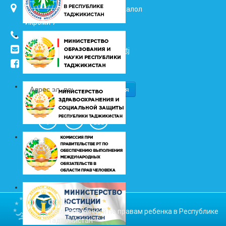
734025, г. Душанбе, улица Джалол
Икроми 7
(+992 37) 2217352
info@vhk.tj
,
info@ombudsman.tj
/kudakon
© 2026
Уполномоченный по правам ребенка в Республике
Таджикистан