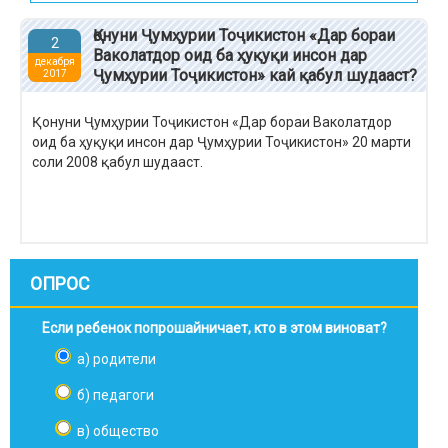
Қонуни Ҷумҳурии Тоҷикистон «Дар бораи
2
Ваколатдор оид ба ҳуқуқи инсон дар
декабря
Ҷумҳурии Тоҷикистон» кай қабул шудааст?
2017
Қонуни Ҷумҳурии Тоҷикистон «Дар бораи Ваколатдор
оид ба ҳуқуқи инсон дар Ҷумҳурии Тоҷикистон» 20 марти
соли 2008 қабул шудааст.
ОПРОС
Если ребенок попрошайничает, кто в этом виноват?
а) родители
б) педагоги
в) общество