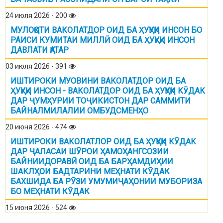
24 июля 2026 - 200
МУЛОҚОТИ ВАКОЛАТДОР ОИД БА ҲУҚУҚИ ИНСОН БО
РАИСИ КУМИТАИ МИЛЛӢ ОИД БА ҲУҚУҚИ ИНСОН
ДАВЛАТИ ҚАТАР
03 июля 2026 - 391
ИШТИРОКИ МУОВИНИ ВАКОЛАТДОР ОИД БА
ҲУҚУҚИ ИНСОН - ВАКОЛАТДОР ОИД БА ҲУҚУҚИ КӮДАК
ДАР ҶУМҲУРИИ ТОҶИКИСТОН ДАР САММИТИ
БАЙНАЛМИЛАЛИИ ОМБУДСМЕНҲО
20 июня 2026 - 474
ИШТИРОКИ ВАКОЛАТЛОР ОИД БА ҲУҚУҚИ КӮДАК
ДАР ҶАЛАСАИ ШӮРОИ ҲАМОҲАНГСОЗИИ
БАЙНИИДОРАВӢ ОИД БА БАРҲАМДИҲИИ
ШАКЛҲОИ БАДТАРИНИ МЕҲНАТИ КӮДАК
БАХШИДА БА РӮЗИ УМУМИҶАҲОНИИ МУБОРИЗА
БО МЕҲНАТИ КӮДАК
15 июня 2026 - 524