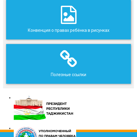
Конвенция о правах ребёнка в рисунках
Полезные ссылки