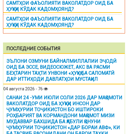
САМТҲОИ ФАЪОЛИЯТИ ВАКОЛАТДОР ОИД БА
ҲУҚУҚИ КЎДАК КАДОМҲОЯНД?
САМТҲОИ ФАЪОЛИЯТИ ВАКОЛАТДОР ОИД БА
ҲУҚУҚИ КЎДАК КАДОМҲОЯНД?
ПОСЛЕДНИЕ СОБЫТИЯ
ЭЪЛОНИ ОЗМУНИ БАЙНАЛМИЛЛАЛИИ ЭҶОДӢ
ОИД БА ЭССЕ, ВИДЕОСЮЖЕТ, АКС ВА РАСМИ
БЕҲТАРИН ТАҲТИ УНВОНИ «ҲУҚУҚ БА САЛОМАТӢ
ДАР ИТТИҲОДИ ДАВЛАТҲОИ МУСТАҚИЛ
04 августа 2026 - 76
САНАИ 24 -УМИ ИЮЛИ СОЛИ 2026 ДАР МАҚОМОТИ
ВАКОЛАТДОР ОИД БА ҲУҚУҚИ ИНСОН ДАР
ҶУМҲУРИИ ТОҶИКИСТОН БО ИШТИРОКИ
РОҲБАРИЯТ ВА КОРМАНДОНИ МАҚОМОТ МИЗИ
МУДАВВАР БАХШИДА БА ҚАБУЛИ ҚОНУНИ
ҶУМҲУРИИ ТОҶИКИСТОН «ДАР БОРАИ АВФ», КИ
БА ТАСВИБ РАСОНИДАНИ ОН БАРОИ ТАҲКИ