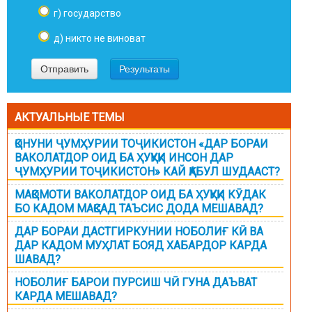
г) государство
д) никто не виноват
АКТУАЛЬНЫЕ ТЕМЫ
ҚОНУНИ ҶУМҲУРИИ ТОҶИКИСТОН «ДАР БОРАИ
ВАКОЛАТДОР ОИД БА ҲУҚУҚИ ИНСОН ДАР
ҶУМҲУРИИ ТОҶИКИСТОН» КАЙ ҚАБУЛ ШУДААСТ?
МАҚОМОТИ ВАКОЛАТДОР ОИД БА ҲУҚУҚИ КӮДАК
БО КАДОМ МАҚСАД ТАЪСИС ДОДА МЕШАВАД?
ДАР БОРАИ ДАСТГИРКУНИИ НОБОЛИҒ КӢ ВА
ДАР КАДОМ МУҲЛАТ БОЯД ХАБАРДОР КАРДА
ШАВАД?
НОБОЛИҒ БАРОИ ПУРСИШ ЧӢ ГУНА ДАЪВАТ
КАРДА МЕШАВАД?